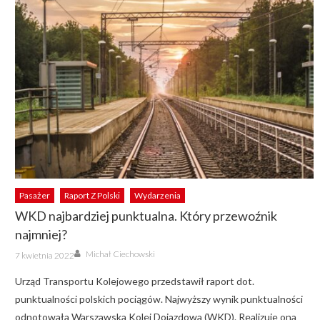
Pasażer
Raport Z Polski
Wydarzenia
WKD najbardziej punktualna. Który przewoźnik
najmniej?
Author
Posted
Michał Ciechowski
7 kwietnia 2022
on
Urząd Transportu Kolejowego przedstawił raport dot.
punktualności polskich pociągów. Najwyższy wynik punktualności
odnotowała Warszawska Kolej Dojazdowa (WKD). Realizuje ona