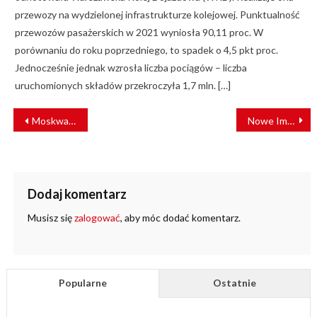
przewozy na wydzielonej infrastrukturze kolejowej. Punktualność
przewozów pasażerskich w 2021 wyniosła 90,11 proc. W
porównaniu do roku poprzedniego, to spadek o 4,5 pkt proc.
Jednocześnie jednak wzrosła liczba pociągów – liczba
uruchomionych składów przekroczyła 1,7 mln. […]
NAWIGACJA
Moskwa wycofuje tramwaje PESA Fokstrot
Nowe Impulsy dla PKP SKM Trójmiasto wyjechały na pomorskie tory
WPISU
Dodaj komentarz
Musisz się
zalogować
, aby móc dodać komentarz.
Popularne
Ostatnie