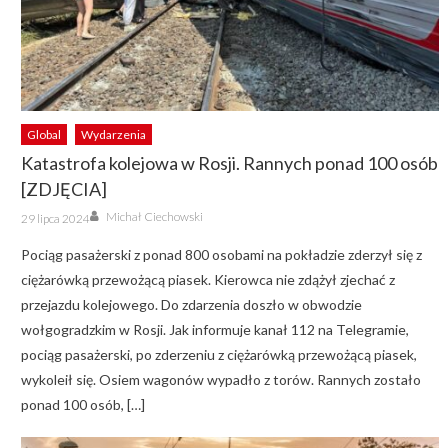
Global
Wydarzenia
Katastrofa kolejowa w Rosji. Rannych ponad 100 osób
[ZDJĘCIA]
Author
Posted
Michał Ciechowski
29 lipca 2024
on
Pociąg pasażerski z ponad 800 osobami na pokładzie zderzył się z
ciężarówką przewożącą piasek. Kierowca nie zdążył zjechać z
przejazdu kolejowego. Do zdarzenia doszło w obwodzie
wołgogradzkim w Rosji. Jak informuje kanał 112 na Telegramie,
pociąg pasażerski, po zderzeniu z ciężarówką przewożącą piasek,
wykoleił się. Osiem wagonów wypadło z torów. Rannych zostało
ponad 100 osób, […]