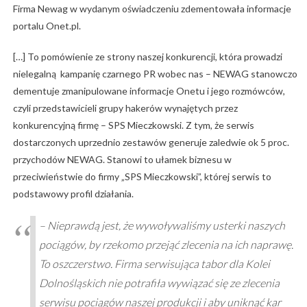
Firma Newag w wydanym oświadczeniu zdementowała informacje
portalu Onet.pl.
[…] To pomówienie ze strony naszej konkurencji, która prowadzi
nielegalną kampanię czarnego PR wobec nas – NEWAG stanowczo
dementuje zmanipulowane informacje Onetu i jego rozmówców,
czyli przedstawicieli grupy hakerów wynajętych przez
konkurencyjną firmę – SPS Mieczkowski. Z tym, że serwis
dostarczonych uprzednio zestawów generuje zaledwie ok 5 proc.
przychodów NEWAG. Stanowi to ułamek biznesu w
przeciwieństwie do firmy „SPS Mieczkowski”, której serwis to
podstawowy profil działania.
– Nieprawdą jest, że wywoływaliśmy usterki naszych
pociągów, by rzekomo przejąć zlecenia na ich naprawę.
To oszczerstwo. Firma serwisująca tabor dla Kolei
Dolnośląskich nie potrafiła wywiązać się ze zlecenia
serwisu pociągów naszej produkcji i aby uniknąć kar