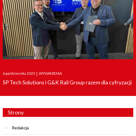
Posted
6 października 2025
|
WYDARZENIA
on
SP Tech Solutions i G&K Rail Group razem dla cyfryzacji
Strony
Redakcja