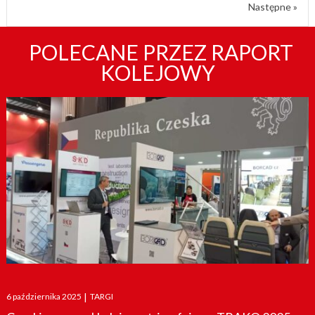
Następne »
POLECANE PRZEZ RAPORT
KOLEJOWY
Posted
6 października 2025
|
TARGI
on