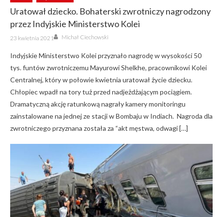
Uratował dziecko. Bohaterski zwrotniczy nagrodzony
przez Indyjskie Ministerstwo Kolei
Author
Posted
Michał Ciechowski
23 kwietnia 2021
on
Indyjskie Ministerstwo Kolei przyznało nagrodę w wysokości 50
tys. funtów zwrotniczemu Mayurowi Shelkhe, pracownikowi Kolei
Centralnej, który w połowie kwietnia uratował życie dziecku.
Chłopiec wpadł na tory tuż przed nadjeżdżającym pociągiem.
Dramatyczną akcję ratunkową nagrały kamery monitoringu
zainstalowane na jednej ze stacji w Bombaju w Indiach. Nagroda dla
zwrotniczego przyznana została za “akt męstwa, odwagi […]