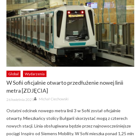
Global
Wydarzenia
W Sofii oficjalnie otwarto przedłużenie nowej linii
metra [ZDJĘCIA]
Author
Posted
Michał Ciechowski
26 kwietnia 2021
on
Ostatni odcinek nowego metra linii 3 w Sofii został oficjalnie
otwarty. Mieszkańcy stolicy Bułgarii skorzystać mogą z czterech
nowych stacji. Linia obsługiwana będzie przez najnowocześniejsze
pociągi Inspiro od Siemens Mobility. W Sofii mieszka ponad 1,25 mln