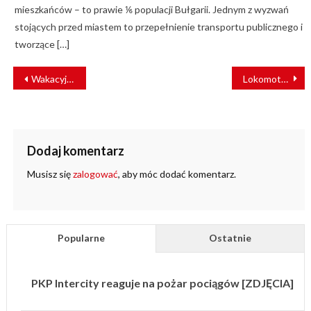
mieszkańców – to prawie ⅙ populacji Bułgarii. Jednym z wyzwań
stojących przed miastem to przepełnienie transportu publicznego i
tworzące […]
NAWIGACJA
Wakacyjna korekta rozkładu jazdy dla PKP Intercity
Lokomotywa wjechała w pociąg pasażerski. Wielu rannych [ZDJĘCIA]
WPISU
Dodaj komentarz
Musisz się
zalogować
, aby móc dodać komentarz.
Popularne
Ostatnie
PKP Intercity reaguje na pożar pociągów [ZDJĘCIA]