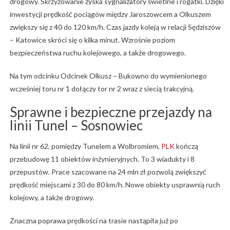
drogowy. Skrzyżowanie zyska sygnalizatory świetlne i rogatki. Dzięki
inwestycji prędkość pociągów między Jaroszowcem a Olkuszem
zwiększy się z 40 do 120 km/h. Czas jazdy koleją w relacji Sędziszów
– Katowice skróci się o kilka minut. Wzrośnie poziom
bezpieczeństwa ruchu kolejowego, a także drogowego.
Na tym odcinku Odcinek Olkusz – Bukowno do wymienionego
wcześniej toru nr 1 dołączy tor nr 2 wraz z siecią trakcyjną.
Sprawne i bezpieczne przejazdy na
linii Tunel – Sosnowiec
Na linii nr 62, pomiędzy Tunelem a Wolbromiem,
PLK
kończą
przebudowę 11 obiektów inżynieryjnych. To 3 wiadukty i 8
przepustów. Prace szacowane na 24 mln zł pozwolą zwiększyć
prędkość miejscami z 30 do 80 km/h. Nowe obiekty usprawnią ruch
kolejowy, a także drogowy.
Znaczna poprawa prędkości na trasie nastąpiła już po