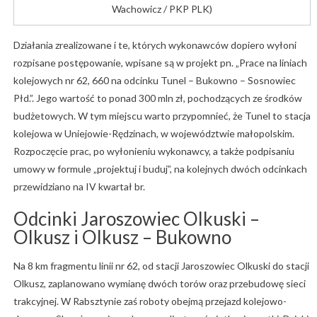
Wachowicz / PKP PLK)
Działania zrealizowane i te, których wykonawców dopiero wyłoni
rozpisane postępowanie, wpisane są w projekt pn. „Prace na liniach
kolejowych nr 62, 660 na odcinku Tunel – Bukowno – Sosnowiec
Płd.”. Jego wartość to ponad 300 mln zł, pochodzących ze środków
budżetowych. W tym miejscu warto przypomnieć, że Tunel to stacja
kolejowa w Uniejowie-Rędzinach, w województwie małopolskim.
Rozpoczęcie prac, po wyłonieniu wykonawcy, a także podpisaniu
umowy w formule „projektuj i buduj”, na kolejnych dwóch odcinkach
przewidziano na IV kwartał br.
Odcinki Jaroszowiec Olkuski –
Olkusz i Olkusz – Bukowno
Na 8 km fragmentu linii nr 62, od stacji Jaroszowiec Olkuski do stacji
Olkusz, zaplanowano wymianę dwóch torów oraz przebudowę sieci
trakcyjnej. W Rabsztynie zaś roboty obejmą przejazd kolejowo-