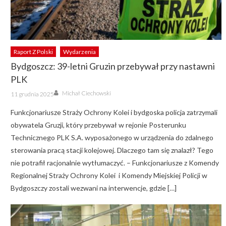
Raport Z Polski
Wydarzenia
Bydgoszcz: 39-letni Gruzin przebywał przy nastawni
PLK
Author
Posted
Michał Ciechowski
11 grudnia 2025
on
Funkcjonariusze Straży Ochrony Kolei i bydgoska policja zatrzymali
obywatela Gruzji, który przebywał w rejonie Posterunku
Technicznego PLK S.A. wyposażonego w urządzenia do zdalnego
sterowania pracą stacji kolejowej. Dlaczego tam się znalazł? Tego
nie potrafił racjonalnie wytłumaczyć. – Funkcjonariusze z Komendy
Regionalnej Straży Ochrony Kolei i Komendy Miejskiej Policji w
Bydgoszczy zostali wezwani na interwencje, gdzie […]