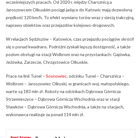
wcześniejszych pracach. Od 2020 r. między Charsznicą a
Jaroszowcem Olkuskim pociągi jadące do Katowic mają dozwoloną
prędkość 120 km/h. To efekt wymiany torów wraz z siecią trakcyjną,
naprawy obiektów oraz przejazdów kolejowo-drogowych.
W relacjach Sędziszów – Katowice, czas przejazdu pociągów skrócił
się o ponad kwadrans. Podróżni zyskali lepszą dostępność, a także
poziom obsługi na stacji Wolbrom oraz na przystankach: Gajówka,
Jeżówka, Zarzecze, Chrząstowice Olkuskie.
Prace na linii Tunel –
Sosnowiec
, odcinku Tunel – Charsznica –
Wolbrom – Jaroszowiec Olkuski, w granicach woj. małopolskiego,
warte są 183 mln zł. Roboty na odcinkach Dąbrowa Górnicza
Strzemieszyce – Dąbrowa Górnicza Wschodnia oraz w stacji
Sławków – Dąbrowa Górnicza Wschodnia, a także na stacjach,
wykonawca realizuje za ponad 114 mln zł.