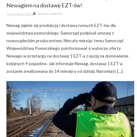
Newagiem na dostawę EZT-ów!
Author
Posted
Adrian Izydorek
16 sierpnia 2023
on
Newag zajmie się produkcją i dostawą nowych EZT-ów dla
województwa pomorskiego. Samorząd podpisał umowę z
nowosądeckim producentem. Niecały miesiąc temu Samorząd
Województwa Pomorskiego poinformował o wyborze oferty
Newagu w przetargu na dostawę 1 EZT-a z opcją na domówienie
kolejnych 9 pojazdów. Jak informuje Newag, dostawa 1 EZT-a
zostanie zrealizowana do 14 miesięcy od dzisiaj. Natomiast […]