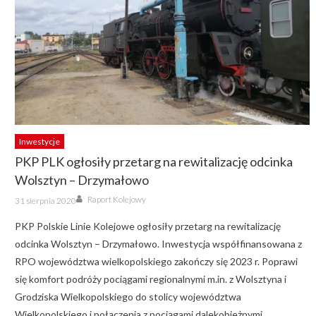
Inwestycje
PKP PLK ogłosiły przetarg na rewitalizację odcinka
Wolsztyn – Drzymałowo
Author
Posted
Raport Kolejowy
31 sierpnia 2020
on
PKP Polskie Linie Kolejowe ogłosiły przetarg na rewitalizację
odcinka Wolsztyn – Drzymałowo. Inwestycja współfinansowana z
RPO województwa wielkopolskiego zakończy się 2023 r. Poprawi
się komfort podróży pociągami regionalnymi m.in. z Wolsztyna i
Grodziska Wielkopolskiego do stolicy województwa
Wielkopolskiego i połączenia z pociągami dalekobieżnymi.