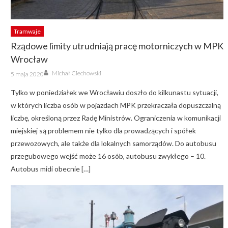
Tramwaje
Rządowe limity utrudniają pracę motorniczych w MPK
Wrocław
Author
Posted
Michał Ciechowski
5 maja 2020
on
Tylko w poniedziałek we Wrocławiu doszło do kilkunastu sytuacji,
w których liczba osób w pojazdach MPK przekraczała dopuszczalną
liczbę, określoną przez Radę Ministrów. Ograniczenia w komunikacji
miejskiej są problemem nie tylko dla prowadzących i spółek
przewozowych, ale także dla lokalnych samorządów. Do autobusu
przegubowego wejść może 16 osób, autobusu zwykłego – 10.
Autobus midi obecnie […]