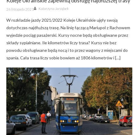
Koleje Ukraińskie zapewnią obsługę najdłuższej trasy
Author
Posted
Katarzyna Jarząbek
26 listopada 2021
on
W rozkładzie jazdy 2021/2022 Koleje Ukraińskie ujęły swoją
dotychczas najdłuższą trasę. Na linię łączącą Mariupol z Rachowem
wyjedzie pociąg pasażerski. Kursy nocne będą obsługiwane przez
składy sypialniane. Ile kilometrów liczy trasa? Kursy nie bez
powodu obsługiwane będą nocą i to przez wagony z miejscami do
spania. Cała trasa liczy sobie bowiem aż 1806 kilometrów i […]