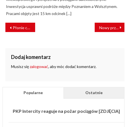
Inwestycja usprawni podróże między Poznaniem a Wolsztynem.
Pracami objęty jest 15 km odcinek […]
NAWIGACJA
Płonie ciężarówka i pociąg. Wypadek na przejeździe kolejowym w Czechach
Nowy przystanek kolejowy w Józefinie
WPISU
Dodaj komentarz
Musisz się
zalogować
, aby móc dodać komentarz.
Popularne
Ostatnie
PKP Intercity reaguje na pożar pociągów [ZDJĘCIA]