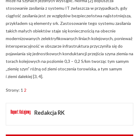
może na szynach jezdnych wystąpić. Norma [2] dopuszcza
stosowanie zasilania z systemu IT zwłaszcza w przypadkach, gdy
ciągłość zasilania jest ze względów bezpieczeństwa najistotniejsza,
przykładem są elementy srk. Zastosowanie tego systemu zasilania
takich małych obiektów staje się koniecznością na obecnie
modernizowanych zelektryfikowanych liniach kolejowych, ponieważ
interoperacyjność w obszarze infrastruktura przyczyniła się do
pojawiania się jednostkowych konduktancji przejścia szyna ziemia na
torach kolejowych na poziomie 0,3 – 0,2 S/km tworząc tym samym
„ziemię szyn” różną od ziemi otoczenia torowiska, a tym samym
i ziemi dalekiej [3, 4].
Strony:
1
2
Redakcja RK