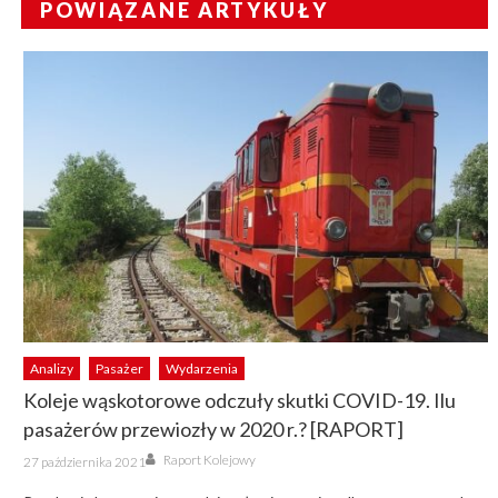
POWIĄZANE ARTYKUŁY
Analizy
Pasażer
Wydarzenia
Koleje wąskotorowe odczuły skutki COVID-19. Ilu
pasażerów przewiozły w 2020 r.? [RAPORT]
Author
Posted
Raport Kolejowy
27 października 2021
on