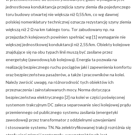
jednostkowa konduktancja przejścia szyny ziemia dla pojedynczego
toru budowy otwartej nie większa niż 0,5S/km, co wg dawnej
polskiej nomenklatury technicznej oznacza rezystancję szyny ziemia
większą niż 2 Ω na km takiego toru. Tor zabudowany np. na
przejazdach kolejowych powinien spełniać wg [1] wymaganie nie
większej jednostkowej konduktancji niż 2,5S/km. Obiekty kolejowe
znajdujące się na obu typach linii muszą być zasilane przez
energetykę (zawodową lub kolejową). Energia ta pozwala na
realizację bezpiecznego ruchu pociągów jaki i zapewnienia komfortu
oraz bezpieczeństwa pasażerów, a także i pracowników na kolei.
Należy zwrócić uwagę, na różnorodność tych obiektów ich
przeznaczenia i zainstalowanych mocy. Norma dotycząca
bezpieczeństwa elektrycznego [2] na kolei w części poświęconej
systemom trakcyjnym DC zaleca separowanie sieci kolejowej prądu
przemiennego od publicznego systemu zasilania (energetyki
zawodowej) przez transformator z oddzielnymi uzwojeniami
i stosowanie systemu TN. Na zelektryfikowanej trakcji rozróżnia się
strefy sieci górnej i pantografu, wewnątrz których jest