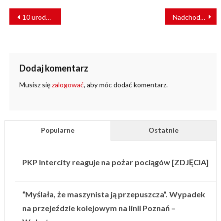
NAWIGACJA
10 urodziny SESTO
Nadchodzi czas „Inteligentnej Mobilności”
WPISU
Dodaj komentarz
Musisz się
zalogować
, aby móc dodać komentarz.
Popularne
Ostatnie
PKP Intercity reaguje na pożar pociągów [ZDJĘCIA]
“Myślała, że maszynista ją przepuszcza”. Wypadek
na przejeździe kolejowym na linii Poznań –