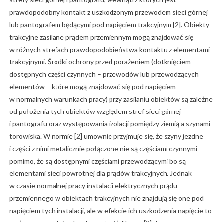
prawdopodobny kontakt z uszkodzonym przewodem sieci górnej
lub pantografem będącymi pod napięciem trakcyjnym [2]. Obiekty
trakcyjne zasilane prądem przemiennym mogą znajdować się
w różnych strefach prawdopodobieństwa kontaktu z elementami
trakcyjnymi. Środki ochrony przed porażeniem (dotknięciem
dostępnych części czynnych – przewodów lub przewodzących
elementów – które mogą znajdować się pod napięciem
w normalnych warunkach pracy) przy zasilaniu obiektów są zależne
od położenia tych obiektów względem stref sieci górnej
i pantografu oraz występowania izolacji pomiędzy ziemią a szynami
torowiska. W normie [2] umownie przyjmuje się, że szyny jezdne
i części z nimi metalicznie połączone nie są częściami czynnymi
pomimo, że są dostępnymi częściami przewodzącymi bo są
elementami sieci powrotnej dla prądów trakcyjnych. Jednak
w czasie normalnej pracy instalacji elektrycznych prądu
przemiennego w obiektach trakcyjnych nie znajdują się one pod
napięciem tych instalacji, ale w efekcie ich uszkodzenia napięcie to