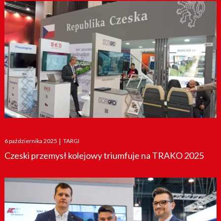
Posted
6 października 2025
|
TARGI
on
Czeski przemysł kolejowy triumfuje na TRAKO 2025