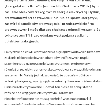
Jednym z tematów panelowej dyskusji na VIII konferencji
„Energetyka dla Kolei” – (w dniach 8-9 listopada 2018 r.) było
zasilanie obiektów trakcyjnych w energie elektryczną. Dyskusji
przewodniczył przedstawiciel PKP PLK do spraw Energetyki,
zaś wśród panelistów przewagę mieli przedstawiciele firm
przewozowych i może dlatego słuchacze odnosili wrażenie, że
tylko system TN i jego odmiany występują na zasilaniu
obiektów trakcyjnych.
Faktycznie od chwili wprowadzenia pięcioprzewodowych układów
zasilania niskonapięciowych obwodów trójfazowych prądu
przemiennego najpopularniejszym systemem, preferowanym
również przez elektroenergetykę zawodową, są wszystkie odmiany
systemu TN. Należy jednak zauważyć, że obecnie – póki co –
w trakcji kolejowej, występują linie zelektryfikowane prądem stałym
i linie niezelektryfikowane. Podział ten niesie za sobą istotne
różnice pod względem elektrycznym. Torowiska
niezelektryfikowane nie muszą spełniać wymagań normy [1]
w przeciwieństwie do zelektryfikowanych, gdzie wymagana jest