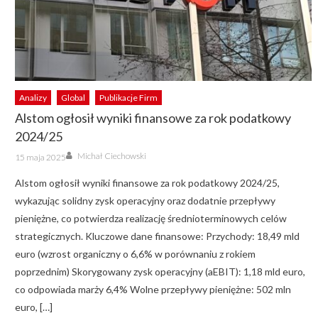
Analizy
Global
Publikacje Firm
Alstom ogłosił wyniki finansowe za rok podatkowy
2024/25
Author
Posted
Michał Ciechowski
15 maja 2025
on
Alstom ogłosił wyniki finansowe za rok podatkowy 2024/25,
wykazując solidny zysk operacyjny oraz dodatnie przepływy
pieniężne, co potwierdza realizację średnioterminowych celów
strategicznych. Kluczowe dane finansowe: Przychody: 18,49 mld
euro (wzrost organiczny o 6,6% w porównaniu z rokiem
poprzednim) Skorygowany zysk operacyjny (aEBIT): 1,18 mld euro,
co odpowiada marży 6,4% Wolne przepływy pieniężne: 502 mln
euro, […]