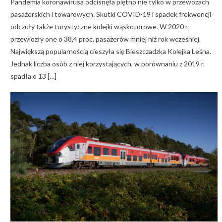
Pandemia koronawirusa odcisnęła piętno nie tylko w przewozach
pasażerskich i towarowych. Skutki COVID-19 i spadek frekwencji
odczuły także turystyczne kolejki wąskotorowe. W 2020 r.
przewiozły one o 38,4 proc. pasażerów mniej niż rok wcześniej.
Największą popularnością cieszyła się Bieszczadzka Kolejka Leśna.
Jednak liczba osób z niej korzystających, w porównaniu z 2019 r.
spadła o 13 […]