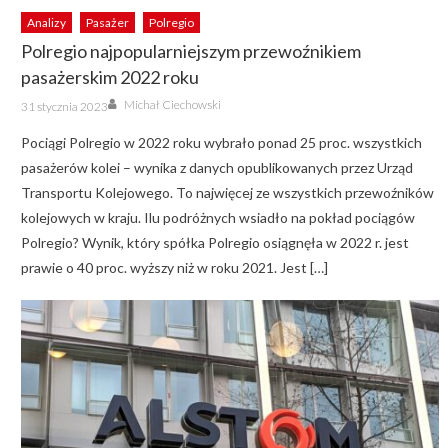
Analizy
Pasażer
Polregio
Polregio najpopularniejszym przewoźnikiem
pasażerskim 2022 roku
Author
Posted
Michał Ciechowski
31 stycznia 2023
on
Pociągi Polregio w 2022 roku wybrało ponad 25 proc. wszystkich
pasażerów kolei – wynika z danych opublikowanych przez Urząd
Transportu Kolejowego. To najwięcej ze wszystkich przewoźników
kolejowych w kraju. Ilu podróżnych wsiadło na pokład pociągów
Polregio? Wynik, który spółka Polregio osiągnęła w 2022 r. jest
prawie o 40 proc. wyższy niż w roku 2021. Jest […]