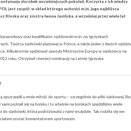
 kontynuuje dorobek wcześniejszych pokoleń. Korzysta z ich wiedzy
OL jest zespół, w skład którego wchodzi m.in. jego najbliższa
sz Kloska oraz siostra Iwona Jasińska, a wcześniej przez wiele lat
ędzynarodowy oraz kwalifikator sędziowski m.in. na Igrzyskach
ach. Twórca siatkówki plażowej w Polsce, a także jeden z dwóch sędzió
e. Kilkukrotnie sędziował zawody Mistrzostw Europy w siatkówce na
 2012 roku. Otrzymał również nominację na Letnie Igrzyska
?
 zaszczepili u mnie miłość do sportu – szczególnie do piłki siatkowej. Be
sami poznali się na boisku i to właśnie na boiskach spędziliśmy wiele
i do siatkówki, która podróżowała z nami wszędzie. Tak rodziła się we
chciałem zostać komentatorem sportowym.