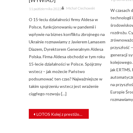
[WYWIAD]
on
Author
Posted
Michał Ciechowski
11 października 2022
W czasach 
on
technologii 
O 15-leciu działalności firmy Aldesa w
środowiskow
Polsce, funkcjonowaniu w pandemii i
rozdrożu. Cy
wpływie na biznes konfliktu zbrojnego na
zrównoważon
Ukrainie rozmawiamy z Javierem Lamasem
przyszłość 
Diazem, Dyrektorem Generalnym Aldesa
generacji s
Polska. Firma Aldesa obchodzi w tym roku
kolejowego. 
15-lecie działalności w Polsce. Spójrzmy
jak ERTMS,
wstecz – jak możecie Państwo
automatycz
podsumować ten czas? Najważniejsze w
na przyszłoś
takim spojrzeniu wstecz jest wrażenie
Europie Śr
ciągłego rozwoju […]
rozmawiamy 
NAWIGACJA
LOTOS Kolej z prestiżowym tytułem Lidera Transportu Intermodalnego
WPISU