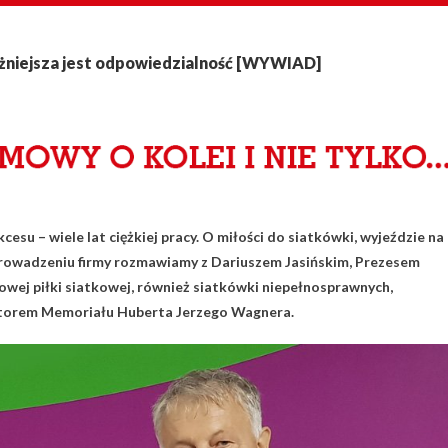
ażniejsza jest odpowiedzialność [WYWIAD]
ukcesu – wiele lat ciężkiej pracy. O miłości do siatkówki, wyjeździe na
 prowadzeniu firmy rozmawiamy z Dariuszem Jasińskim, Prezesem
ej piłki siatkowej, również siatkówki niepełnosprawnych,
ktorem Memoriału Huberta Jerzego Wagnera.