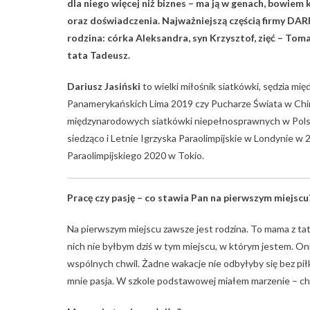
dla niego więcej niż biznes – ma ją w genach, bowiem
oraz doświadczenia. Najważniejszą częścią firmy DARP
rodzina: córka Aleksandra, syn Krzysztof, zięć – Toma
tata Tadeusz.
Dariusz Jasiński
to wielki miłośnik siatkówki, sędzia mi
Panamerykańskich Lima 2019 czy Pucharze Świata w Chin
międzynarodowych siatkówki niepełnosprawnych w Polsc
siedząco i Letnie Igrzyska Paraolimpijskie w Londynie w
Paraolimpijskiego 2020 w Tokio.
Pracę czy pasję – co stawia Pan na pierwszym miejscu
Na pierwszym miejscu zawsze jest rodzina. To mama z tatą
nich nie byłbym dziś w tym miejscu, w którym jestem. Oni 
wspólnych chwil. Żadne wakacje nie odbyłyby się bez piłk
mnie pasja. W szkole podstawowej miałem marzenie – 