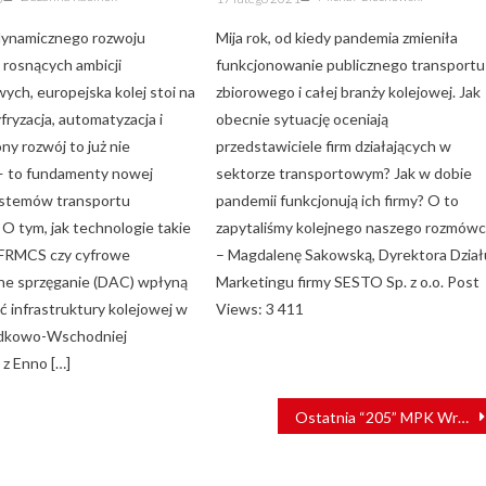
on
dynamicznego rozwoju
Mija rok, od kiedy pandemia zmieniła
i rosnących ambicji
funkcjonowanie publicznego transportu
ych, europejska kolej stoi na
zbiorowego i całej branży kolejowej. Jak
fryzacja, automatyzacja i
obecnie sytuację oceniają
y rozwój to już nie
przedstawiciele firm działających w
— to fundamenty nowej
sektorze transportowym? Jak w dobie
ystemów transportu
pandemii funkcjonują ich firmy? O to
O tym, jak technologie takie
zapytaliśmy kolejnego naszego rozmów
 FRMCS czy cyfrowe
– Magdalenę Sakowską, Dyrektora Dział
ne sprzęganie (DAC) wpłyną
Marketingu firmy SESTO Sp. z o.o. Post
ć infrastruktury kolejowej w
Views: 3 411
odkowo-Wschodniej
z Enno […]
Ostatnia “205” MPK Wrocław przekazana do modernizacji [ZDJĘCIA]