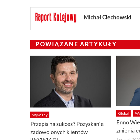
Michał Ciechowski
POWIĄZANE ARTYKUŁY
Global
Wy
Wywiady
Enno Wie
Przepis na sukces? Pozyskanie
zmienia e
zadowolonych klientów
Posted
1 grudnia 202