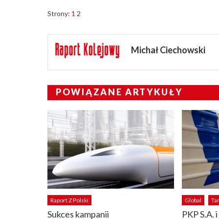
Strony:
1
2
Michał Ciechowski
POWIĄZANE ARTYKUŁY
Raport Z Polski
Global
Tar
Sukces kampanii
PKP S.A. i