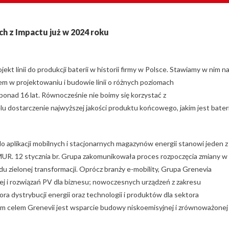
h z Impactu już w 2024 roku
kt linii do produkcji baterii w historii firmy w Polsce. Stawiamy w nim n
 w projektowaniu i budowie linii o różnych poziomach
onad 16 lat. Równocześnie nie boimy się korzystać z
u dostarczenie najwyższej jakości produktu końcowego, jakim jest bater
 aplikacji mobilnych i stacjonarnych magazynów energii stanowi jeden z
. 12 stycznia br. Grupa zakomunikowała proces rozpoczęcia zmiany w
u zielonej transformacji. Oprócz branży e-mobility, Grupa Grenevia
wej i rozwiązań PV dla biznesu; nowoczesnych urządzeń z zakresu
ora dystrybucji energii oraz technologii i produktów dla sektora
 celem Grenevii jest wsparcie budowy niskoemisyjnej i zrównoważonej