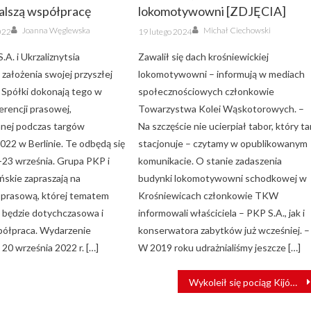
alszą współpracę
lokomotywowni [ZDJĘCIA]
Author
Author
Posted
Joanna Węglewska
Michał Ciechowski
022
19 lutego 2024
on
A. i Ukrzaliznytsia
Zawalił się dach krośniewickiej
założenia swojej przyszłej
lokomotywowni – informują w mediach
 Spółki dokonają tego w
społecznościowych członkowie
erencji prasowej,
Towarzystwa Kolei Wąskotorowych. –
nej podczas targów
Na szczęście nie ucierpiał tabor, który t
022 w Berlinie. Te odbędą się
stacjonuje – czytamy w opublikowanym
-23 września. Grupa PKP i
komunikacie. O stanie zadaszenia
ńskie zapraszają na
budynki lokomotywowni schodkowej w
 prasową, której tematem
Krośniewicach członkowie TKW
będzie dotychczasowa i
informowali właściciela – PKP S.A., jak i
półpraca. Wydarzenie
konserwatora zabytków już wcześniej. –
 20 września 2022 r. […]
W 2019 roku udrażnialiśmy jeszcze […]
Wykoleił się pociąg Kijów – Warszawa. Sprawę bada prokuratura [ZDJĘCIA]