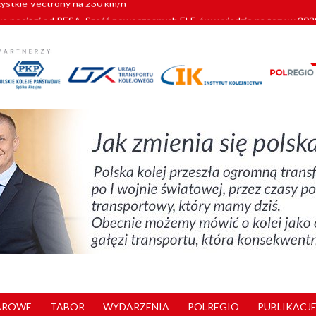
pociągi od PESA. Sześć nowoczesnych ELF-ów wyjedzie na tory w 202
c dla GySEV gotowe
 alkoholu i wjeżdżają na tory
 Przemyśla
zystkie Vectrony na 230 km/h
AROWE
TABOR
WYDARZENIA
POLREGIO
PUBLIKACJE