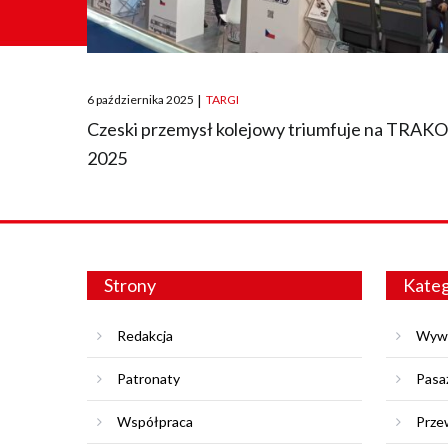
Posted
6 października 2025
|
TARGI
on
Czeski przemysł kolejowy triumfuje na TRAK
2025
Strony
Kateg
Redakcja
Wyw
Patronaty
Pasa
Współpraca
Prze