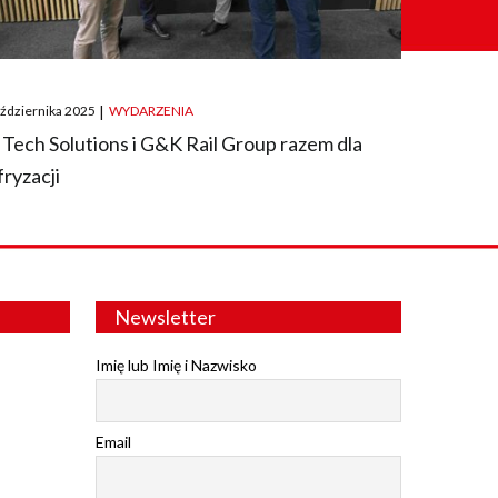
ted
aździernika 2025
|
WYDARZENIA
 Tech Solutions i G&K Rail Group razem dla
fryzacji
Newsletter
Imię lub Imię i Nazwisko
Email