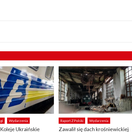
gi
Wydarzenia
Raport Z Polski
Wydarzenia
 Koleje Ukraińskie
Zawalił się dach krośniewickiej