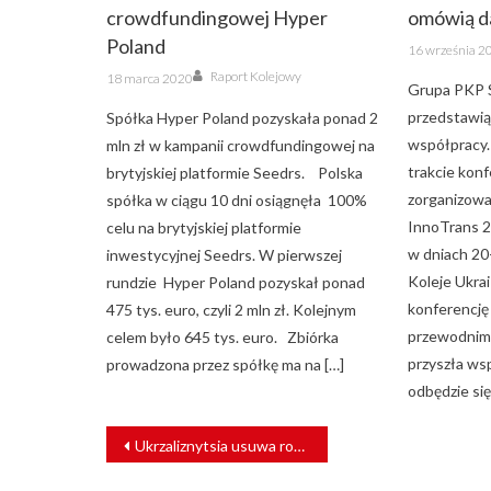
crowdfundingowej Hyper
omówią d
Poland
Posted
16 września 2
on
Author
Posted
Raport Kolejowy
18 marca 2020
on
Grupa PKP S.
przedstawią 
Spółka Hyper Poland pozyskała ponad 2
współpracy.
mln zł w kampanii crowdfundingowej na
trakcie konf
brytyjskiej platformie Seedrs. Polska
zorganizowa
spółka w ciągu 10 dni osiągnęła 100%
InnoTrans 2
celu na brytyjskiej platformie
w dniach 20
inwestycyjnej Seedrs. W pierwszej
Koleje Ukrai
rundzie Hyper Poland pozyskał ponad
konferencję
475 tys. euro, czyli 2 mln zł. Kolejnym
przewodnim 
celem było 645 tys. euro. Zbiórka
przyszła ws
prowadzona przez spółkę ma na […]
odbędzie się
NAWIGACJA
Ukrzaliznytsia usuwa rosyjskie ślady z ukraińskiej kolei
WPISU