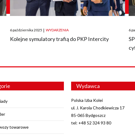
Posted
Pos
6 października 2025
|
WYDARZENIA
6 p
on
on
O
Kolejne symulatory trafią do PKP Intercity
SP
cy
orie
Wydawca
Polska Izba Kolei
iady
ul. J. Karola Chodkiewicza 17
żer
85-065 Bydgoszcz
tel: +48 52 324 93 80
wozy towarowe