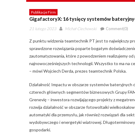
Publikacje Firm
GigafactoryX: 16 tysięcy systemów bateryjnyc
Posted
Author
21 lutego 2023
Michał Ciechowski
Comment(0)
on
Z punktu widzenia teamtechnik PT jest to największy proje
sprawdzone rozwiązania poparte bogatym doświadczeniem
zautomatyzowania, które z powodzeniem realizujemy od p
najnowocześniejszych technologii. Wszystko to ma na cel
– mówi Wojciech Derda, prezes teamtechnik Polska.
Działalność Impactu w obszarze systemów bateryjnych do
czterech głównych segmentów biznesowych Grupy FAMUR
Grenevię – inwestora rozwijającego projekty z megatrend
rozwija działalność w obszarze fotowoltaiki wielkoskalo
automatyki dla przemysłu, jak również rozwiązań dla sekt
wydobywczego i energetyki wiatrowej. Długoterminowym
gospodarki.