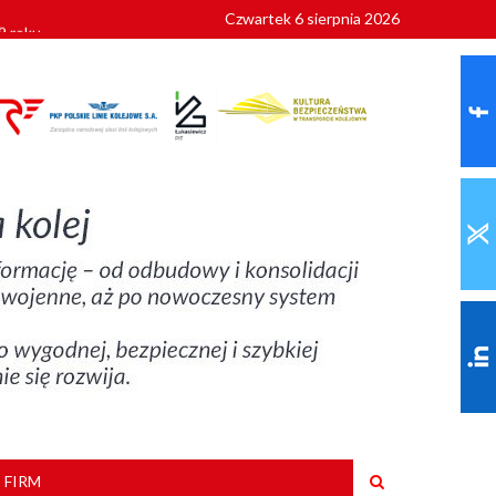
Czwartek 6 sierpnia 2026
9 roku
 FIRM