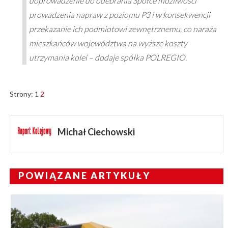
doprowadzenie do odebrania Spółce możliwości
prowadzenia napraw z poziomu P3 i w konsekwencji
przekazanie ich podmiotowi zewnętrznemu, co naraża
mieszkańców województwa na wyższe koszty
utrzymania kolei – dodaje spółka POLREGIO.
Strony:
1
2
Michał Ciechowski
POWIĄZANE ARTYKUŁY