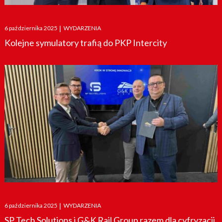
Posted
6 października 2025
|
WYDARZENIA
on
Kolejne symulatory trafią do PKP Intercity
Posted
6 października 2025
|
WYDARZENIA
on
SP Tech Solutions i G&K Rail Group razem dla cyfryzacji