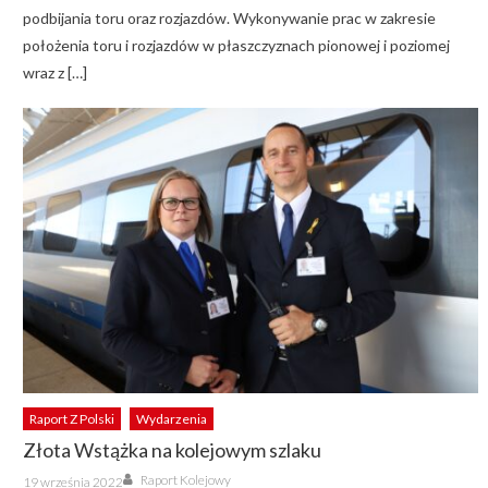
podbijania toru oraz rozjazdów. Wykonywanie prac w zakresie
położenia toru i rozjazdów w płaszczyznach pionowej i poziomej
wraz z […]
Raport Z Polski
Wydarzenia
Złota Wstążka na kolejowym szlaku
Author
Posted
Raport Kolejowy
19 września 2022