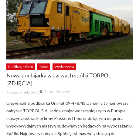
Publikacje Firm
Tabor
Wydarzenia
Nowa podbijarka w barwach spółki TORPOL
[ZDJĘCIA]
Author
Posted
Raport Kolejowy
12 października 2021
on
Uniwersalna podbijarka Unimat 09-4×8/4S Dynamic to najnowszy
nabytek TORPOL S.A. Jedna z najnowocześniejszych w Europie
maszyn austriackiej firmy Plasser&Theurer dołączyła do grona
wysokowydajnych maszyn budowlanych będących na wyposażeniu
Spółki. Najnowszy nabytek Spółki jest maszyną służącą do