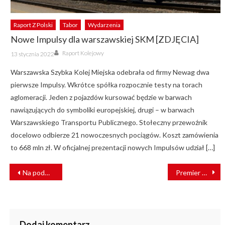
Raport Z Polski
Tabor
Wydarzenia
Nowe Impulsy dla warszawskiej SKM [ZDJĘCIA]
Author
Posted
Raport Kolejowy
13 stycznia 2022
on
Warszawska Szybka Kolej Miejska odebrała od firmy Newag dwa
pierwsze Impulsy. Wkrótce spółka rozpocznie testy na torach
aglomeracji. Jeden z pojazdów kursować będzie w barwach
nawiązujących do symboliki europejskiej, drugi – w barwach
Warszawskiego Transportu Publicznego. Stołeczny przewoźnik
docelowo odbierze 21 nowoczesnych pociągów. Koszt zamówienia
to 668 mln zł. W oficjalnej prezentacji nowych Impulsów udział […]
NAWIGACJA
Na podmiejskiej linii średnicowej w Warszawie pociągi pojadą częściej
Premier Tusk za budową CPK. Wiceminister Malepszak potwierdził realizację inwestycji
WPISU
Dodaj komentarz