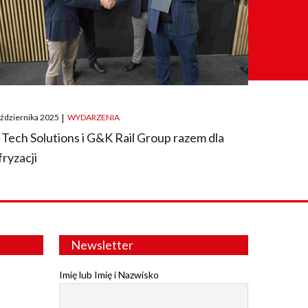
ted
aździernika 2025
|
WYDARZENIA
 Tech Solutions i G&K Rail Group razem dla
fryzacji
Newsletter
Imię lub Imię i Nazwisko