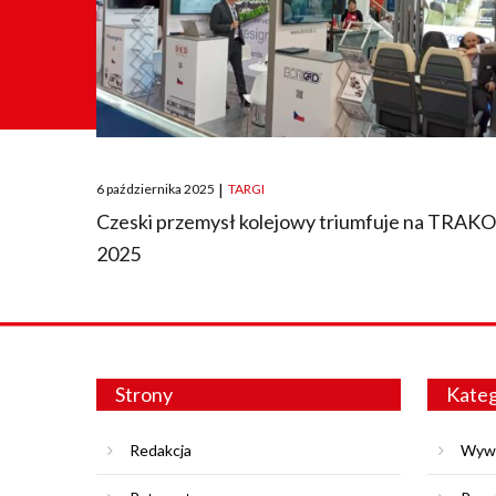
Posted
6 października 2025
|
TARGI
on
Czeski przemysł kolejowy triumfuje na TRAK
2025
Strony
Kateg
Redakcja
Wyw