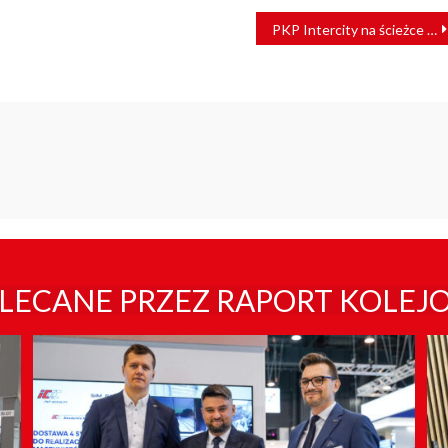
PKP Intercity na ścieżce rozwoju w 2018 roku
LECANE PRZEZ RAPORT KOLEJ