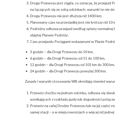
Droga Przewozu jest ciągła, co oznacza, że przejaz
na łączących się ze sobą odcinkach; warunki te nie d
Droga Przewozu nie jest dłuższa niż 1400 km;
Planowany czas na przesiadkę jest nie krótszy niż 10 
Podróżny odbywa przejazd według opłaty normalnej 
objętej Planem Podróży;
Czas przejazdu Pociągami wskazanymi w Planie Podróży
3 godzin – dla Drogi Przewozu do 50 km,
6 godzin – dla Drogi Przewozu od 51 do 100 km,
12 godzin – dla Drogi Przewozu od 101 km do 300 km,
24 godzin – dla Drogi Przewozu powyżej 300 km.
Zasady i warunki stosowania WB określają również warunki
Przewóz choćby na jednym odcinku, odbywa się dwukr
wynikających z rozkładu jazdy lub dogodności połącze
Przewóz na całej Drodze Przewozu lub na jej części st
samej stacji – a w miejscowościach o więcej niż jednej 