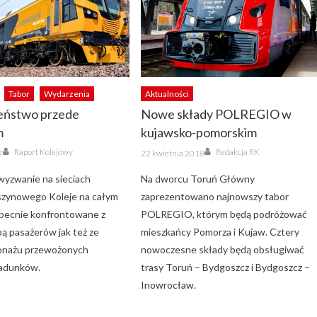
Tabor
Wydarzenia
Aktualności
eństwo przede
Nowe składy POLREGIO w
m
kujawsko-pomorskim
Author
Author
Posted
Raport Kolejowy
Redakcja RK
7
22 kwietnia 2018
on
wyzwanie na sieciach
Na dworcu Toruń Główny
szynowego Koleje na całym
zaprezentowano najnowszy tabor
obecnie konfrontowane z
POLREGIO, którym będą podróżować
bą pasażerów jak też ze
mieszkańcy Pomorza i Kujaw. Cztery
onażu przewożonych
nowoczesne składy będą obsługiwać
ładunków.
trasy Toruń – Bydgoszcz i Bydgoszcz –
Inowrocław.