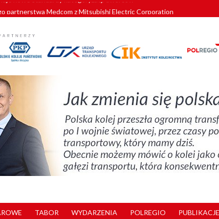
o partnerstwa Medcom z Mitsubishi Electric Corporation
tnerem „Lata na Dolnym Śląsku”. We Wrocławiu rusza weekend pełen reg
pomorskie znów szuka dostawcy nowych EZT
ach kolejowych w północnej Wielkopolsce. Łatwiejsze dojazdy do pracy i 
nuje nowe standardy kategoryzacji dworców
AROWE
TABOR
WYDARZENIA
POLREGIO
PUBLIKACJE