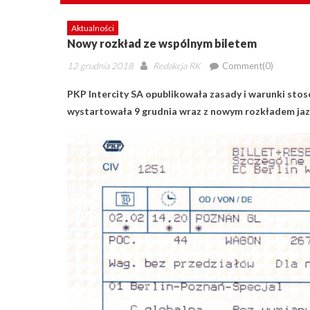
Aktualności
Nowy rozkład ze wspólnym biletem
Posted
Author
12 grudnia 2018
Redakcja RK
Comment(0)
on
PKP Intercity SA opublikowała zasady i warunki sto
wystartowała 9 grudnia wraz z nowym rozkładem jaz