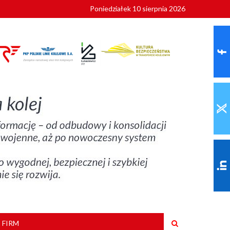
Poniedziałek 10 sierpnia 2026
ionalnych
szkoły
 FIRM