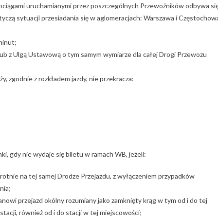
d Pociągami uruchamianymi przez poszczególnych Przewoźników odbywa si
otyczą sytuacji przesiadania się w aglomeracjach: Warszawa i Częstochow
minut;
lub z Ulgą Ustawową o tym samym wymiarze dla całej Drogi Przewozu
, zgodnie z rozkładem jazdy, nie przekracza:
, gdy nie wydaje się biletu w ramach WB, jeżeli:
otnie na tej samej Drodze Przejazdu, z wyłączeniem przypadków
nia;
anowi przejazd okólny rozumiany jako zamknięty krąg w tym od i do tej
stacji, również od i do stacji w tej miejscowości;