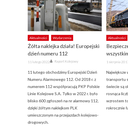
Aktualności
Wydarzenia
Aktualności
Żółta naklejka działa! Europejski
Bezpiecz
dzień numeru 112
wszystki
Author
Posted
Posted
Raport Kolejowy
11 lutego 2022
1 sierpnia 201
on
on
11 lutego obchodzimy Europejski Dzień
Największe 
Numeru Alarmowego 112. Od 2018 r. z
transportu 
numerem 112 współpracują PKP Polskie
świecie są 
Linie Kolejowe S.A. Tylko w 2022 r. było
rosnąca licz
blisko 600 zgłoszeń na nr alarmowy 112,
wzrostem t
dzięki żółtym naklejkom PLK
rokrocznie 
umieszczonym na przejazdach kolejowo-
drogowych.