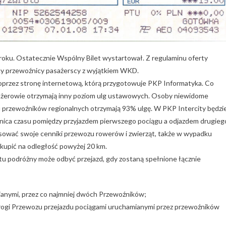
 roku. Ostatecznie Wspólny Bilet wystartował. Z regulaminu oferty
scy przewoźnicy pasażerscy z wyjątkiem WKD.
poprzez stronę internetową, którą przygotowuje PKP Informatyka. Co
sażerowie otrzymają inny poziom ulg ustawowych. Osoby niewidome
u przewoźników regionalnych otrzymają 93% ulgę. W PKP Intercity będzi
żnica czasu pomiędzy przyjazdem pierwszego pociągu a odjazdem drugieg
sować swoje cenniki przewozu rowerów i zwierząt, także w wypadku
 kupić na odległość powyżej 20 km.
tu podróżny może odbyć przejazd, gdy zostaną spełnione łącznie
ianymi, przez co najmniej dwóch Przewoźników;
rogi Przewozu przejazdu pociągami uruchamianymi przez przewoźników