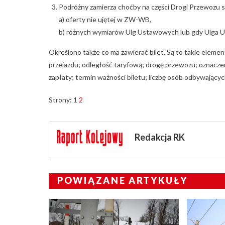
Podróżny zamierza choćby na części Drogi Przewozu s
a) oferty nie ujętej w ZW-WB,
b) różnych wymiarów Ulg Ustawowych lub gdy Ulga U
Określono także co ma zawierać bilet. Są to takie element
przejazdu; odległość taryfową; drogę przewozu; oznaczen
zapłaty; termin ważności biletu; liczbę osób odbywając
Strony:
1
2
Redakcja RK
POWIĄZANE ARTYKUŁY