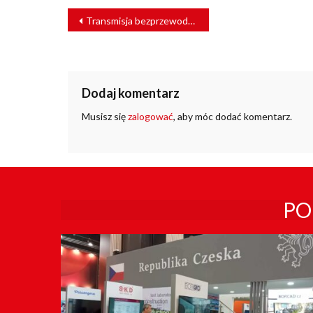
NAWIGACJA
Transmisja bezprzewodowa komunikacji w Samoczynnej Sygnalizacji Przejazdowej (SSP)
WPISU
Dodaj komentarz
Musisz się
zalogować
, aby móc dodać komentarz.
PO