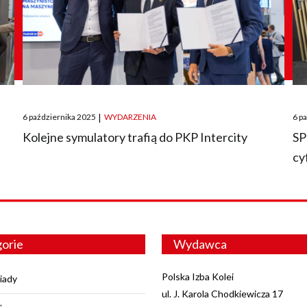
Posted
Pos
6 października 2025
|
WYDARZENIA
6 p
on
on
O
Kolejne symulatory trafią do PKP Intercity
SP
cy
orie
Wydawca
Polska Izba Kolei
iady
ul. J. Karola Chodkiewicza 17