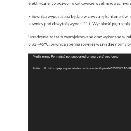
elektryczne, co pozwoliło całkowicie wyeliminować hydra
– Suwnica wyposażona będzie w chwytnię kontenerów m
suwnicy pod chwytnią wynosi 41 t. Wysokość piętrzenia
Urządzenie zostało zaprojektowane oraz wykonane w tak
oraz +45°C. Suwnica spełnia również wszystkie normy pr
Odtwarzacz
Media error: Format(s) not supported or source(s) not found
video
Pobierz plik: https://pkpcargoterminale.com/wp-content/uploads/2020/08/RTG