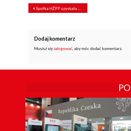
NAWIGACJA
Spółka HŽPP uzyskała unijne dofinansowanie na zakup 21 nowych EZT
WPISU
Dodaj komentarz
Musisz się
zalogować
, aby móc dodać komentarz.
PO