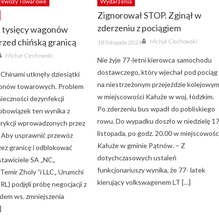
zewozy Towarowe
Wydarzenia
Zignorował STOP. Zginął w
zderzeniu z pociągiem
i tysięcy wagonów
Author
Posted
rzed chińską granicą
Michał Ciechowski
18 listopada 2024
on
Author
Michał Ciechowski
Nie żyje 77-letni kierowca samochodu
dostawczego, który wjechał pod pociąg
 Chinami utknęły dziesiątki
na niestrzeżonym przejeździe kolejowy
gonów towarowych. Problem
w miejscowości Kałuże w woj. łódzkim.
ieczności dezynfekcji
Po zderzeniu bus wpadł do pobliskiego
obowiązek ten wynika z
rowu. Do wypadku doszło w niedzielę 1
trykcji wprowadzonych przez
listopada, po godz. 20.00 w miejscowośc
d. Aby usprawnić przewóz
Kałuże w gminie Pątnów. – Z
ez granicę i odblokować
dotychczasowych ustaleń
stawiciele SA „NC„
funkcjonariuszy wynika, że 77- latek
Temir Zholy ”i LLC„ Urumchi
kierujący volkswagenem LT […]
RL) podjęli próbę negocjacji z
ądem ws. zmniejszenia
]