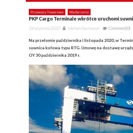
Przewozy Towarowe
Wydarzenia
PKP Cargo Terminale wkrótce uruchomi suwni
Posted
Author
24 września 2020
Michał Ciechowski
Comment(0)
on
Na przełomie października i listopada 2020, w Ter
suwnica kołowa typu RTG. Umowę na dostawę urządze
OY 30 października 2019 r.