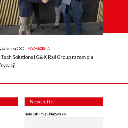
ted
aździernika 2025
|
WYDARZENIA
 Tech Solutions i G&K Rail Group razem dla
fryzacji
Newsletter
Imię lub Imię i Nazwisko