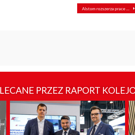
Alstom rozszerza prace w Rumunii
LECANE PRZEZ RAPORT KOLEJ