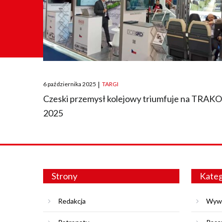
Posted
6 października 2025
|
TARGI
on
Czeski przemysł kolejowy triumfuje na TRAK
2025
Strony
Kateg
Redakcja
Wyw