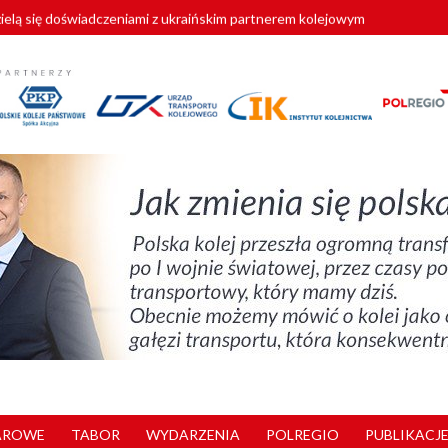
zielą się doświadczeniami z ukraińskim partnerem kolejowym
wej Bydgoszcz Fordon zakończona
zystkie Vectrony na 230 km/h
pociągi od PESA. Sześć nowoczesnych ELF-ów wyjedzie na tory w 202
y. 180 nowych pracowników drużyn pociągowych od początku roku
AROWE
TABOR
WYDARZENIA
POLREGIO
PUBLIKACJE