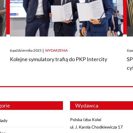
Posted
Pos
6 października 2025
|
WYDARZENIA
6 p
on
on
O
Kolejne symulatory trafią do PKP Intercity
SP
cy
orie
Wydawca
Polska Izba Kolei
iady
ul. J. Karola Chodkiewicza 17