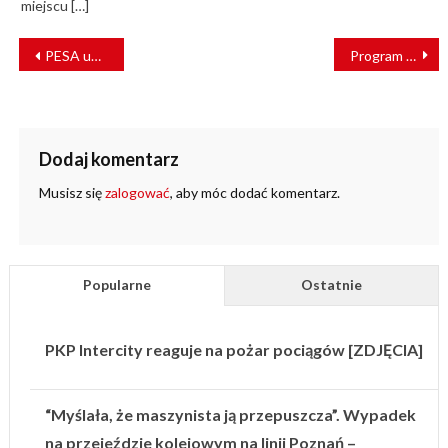
miejscu […]
NAWIGACJA
PESA unowocześni wagony PKP Intercity
Program Gateway – wymiana mostu Portal Bridge z 1910 roku
WPISU
Dodaj komentarz
Musisz się
zalogować
, aby móc dodać komentarz.
Popularne
Ostatnie
PKP Intercity reaguje na pożar pociągów [ZDJĘCIA]
“Myślała, że maszynista ją przepuszcza”. Wypadek
na przejeździe kolejowym na linii Poznań –