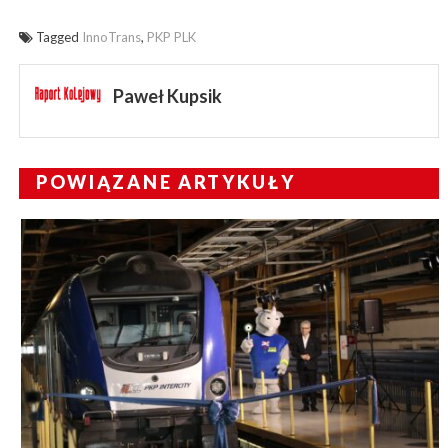
Tagged
InnoTrans
,
PKP PLK
Paweł Kupsik
POWIĄZANE ARTYKUŁY