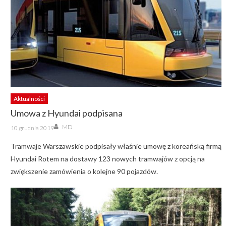
Aktualności
Umowa z Hyundai podpisana
Author
Posted
MD
10 grudnia 2019
on
Tramwaje Warszawskie podpisały właśnie umowę z koreańską firmą
Hyundai Rotem na dostawy 123 nowych tramwajów z opcją na
zwiększenie zamówienia o kolejne 90 pojazdów.