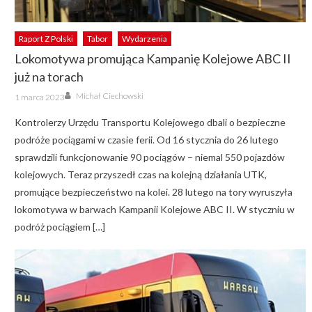
Raport Z Polski
Tabor
Wydarzenia
Lokomotywa promująca Kampanię Kolejowe ABC II
już na torach
Author
Posted
Michał Ciechowski
1 marca 2023
on
Kontrolerzy Urzędu Transportu Kolejowego dbali o bezpieczne
podróże pociągami w czasie ferii. Od 16 stycznia do 26 lutego
sprawdzili funkcjonowanie 90 pociągów – niemal 550 pojazdów
kolejowych. Teraz przyszedł czas na kolejną działania UTK,
promujące bezpieczeństwo na kolei. 28 lutego na tory wyruszyła
lokomotywa w barwach Kampanii Kolejowe ABC II. W styczniu w
podróż pociągiem […]