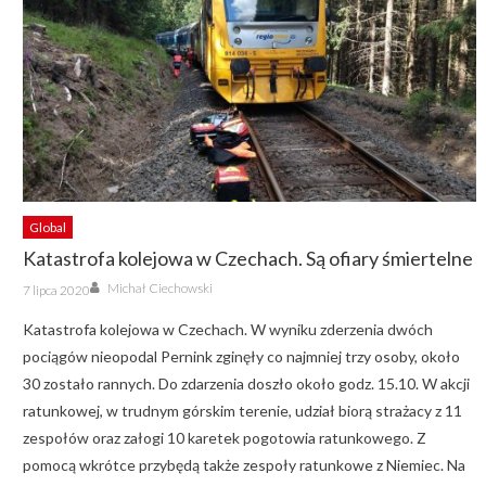
Global
Katastrofa kolejowa w Czechach. Są ofiary śmiertelne
Author
Posted
Michał Ciechowski
7 lipca 2020
on
Katastrofa kolejowa w Czechach. W wyniku zderzenia dwóch
pociągów nieopodal Pernink zginęły co najmniej trzy osoby, około
30 zostało rannych. Do zdarzenia doszło około godz. 15.10. W akcji
ratunkowej, w trudnym górskim terenie, udział biorą strażacy z 11
zespołów oraz załogi 10 karetek pogotowia ratunkowego. Z
pomocą wkrótce przybędą także zespoły ratunkowe z Niemiec. Na