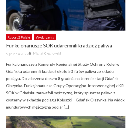
Raport Z Polski
Wydarzenia
Funkcjonariusze SOK udaremnili kradzież paliwa
Author
Posted
Michał Ciechowski
9 grudnia 2022
on
Funkcjonariusze z Komendy Regionalnej Straży Ochrony Kolei w
Gdańsku udaremnili kradzież około 50 litrów paliwa ze składu
pociągu. Do zdarzenia doszło 8 grudnia na terenie stacji Gdańsk
Olszynka. Funkcjonariusze Grupy Operacyjno-Interwencyjnej z KR
SOK w Gdańsku zauważyli mężczyznę, który spuszcza paliwo z
cysterny w składzie pociągu Koluszki – Gdańsk Olszynka. Na widok
mundurowych mężczyzna podjął […]