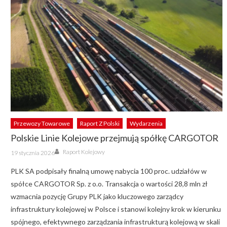
Przewozy Towarowe
Raport Z Polski
Wydarzenia
Polskie Linie Kolejowe przejmują spółkę CARGOTOR
Author
Posted
Raport Kolejowy
19 stycznia 2026
on
PLK SA podpisały finalną umowę nabycia 100 proc. udziałów w
spółce CARGOTOR Sp. z o.o. Transakcja o wartości 28,8 mln zł
wzmacnia pozycję Grupy PLK jako kluczowego zarządcy
infrastruktury kolejowej w Polsce i stanowi kolejny krok w kierunku
spójnego, efektywnego zarządzania infrastrukturą kolejową w skali