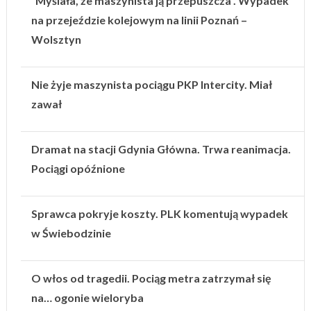
“Myślała, że maszynista ją przepuszcza”. Wypadek
na przejeździe kolejowym na linii Poznań –
Wolsztyn
Nie żyje maszynista pociągu PKP Intercity. Miał
zawał
Dramat na stacji Gdynia Główna. Trwa reanimacja.
Pociągi opóźnione
Sprawca pokryje koszty. PLK komentują wypadek
w Świebodzinie
O włos od tragedii. Pociąg metra zatrzymał się
na… ogonie wieloryba