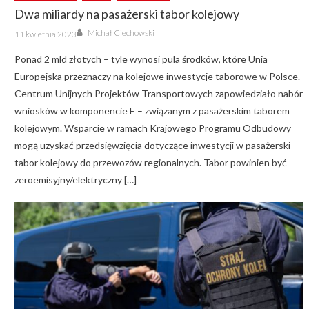
Dwa miliardy na pasażerski tabor kolejowy
Author
Posted
Michał Ciechowski
11 kwietnia 2023
on
Ponad 2 mld złotych – tyle wynosi pula środków, które Unia
Europejska przeznaczy na kolejowe inwestycje taborowe w Polsce.
Centrum Unijnych Projektów Transportowych zapowiedziało nabór
wniosków w komponencie E – związanym z pasażerskim taborem
kolejowym. Wsparcie w ramach Krajowego Programu Odbudowy
mogą uzyskać przedsięwzięcia dotyczące inwestycji w pasażerski
tabor kolejowy do przewozów regionalnych. Tabor powinien być
zeroemisyjny/elektryczny […]