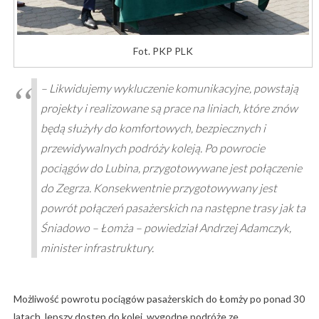
Fot. PKP PLK
–
Likwidujemy wykluczenie komunikacyjne, powstają
projekty i realizowane są prace na liniach, które znów
będą służyły do komfortowych, bezpiecznych i
przewidywalnych podróży koleją. Po powrocie
pociągów do Lubina, przygotowywane jest połączenie
do Zegrza. Konsekwentnie przygotowywany jest
powrót połączeń pasażerskich na następne trasy jak ta
Śniadowo – Łomża
– powiedział Andrzej Adamczyk,
minister infrastruktury.
Możliwość powrotu pociągów pasażerskich do Łomży po ponad 30
latach, lepszy dostęp do kolei, wygodne podróże ze