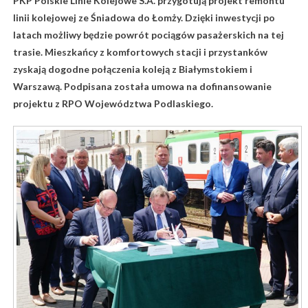
PKP Polskie Linie Kolejowe S.A. przygotują projekt remontu
linii kolejowej ze Śniadowa do Łomży. Dzięki inwestycji po
latach możliwy będzie powrót pociągów pasażerskich na tej
trasie. Mieszkańcy z komfortowych stacji i przystanków
zyskają dogodne połączenia koleją z Białymstokiem i
Warszawą. Podpisana została umowa na dofinansowanie
projektu z RPO Województwa Podlaskiego.