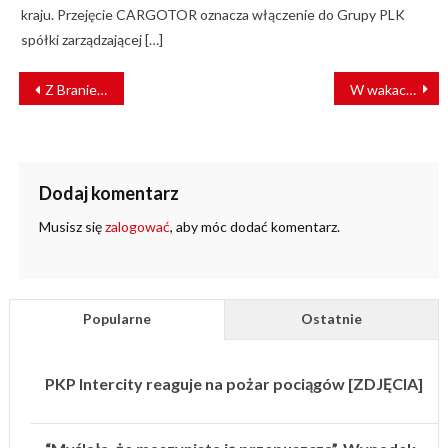
kraju. Przejęcie CARGOTOR oznacza włączenie do Grupy PLK
spółki zarządzającej […]
NAWIGACJA
Z Braniewa do Olsztyna pojedziemy szybciej
W wakacje wybierz się w podróż z POLREGIO
WPISU
Dodaj komentarz
Musisz się
zalogować
, aby móc dodać komentarz.
Popularne
Ostatnie
PKP Intercity reaguje na pożar pociągów [ZDJĘCIA]