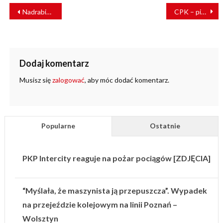
NAWIGACJA
Nadrabiamy zaległości
CPK – pierwszy duży przetarg kolejowy. Inwentaryzacje przyrodnicze dla 10 „szprych”
WPISU
Dodaj komentarz
Musisz się
zalogować
, aby móc dodać komentarz.
Popularne
Ostatnie
PKP Intercity reaguje na pożar pociągów [ZDJĘCIA]
“Myślała, że maszynista ją przepuszcza”. Wypadek
na przejeździe kolejowym na linii Poznań –
Wolsztyn