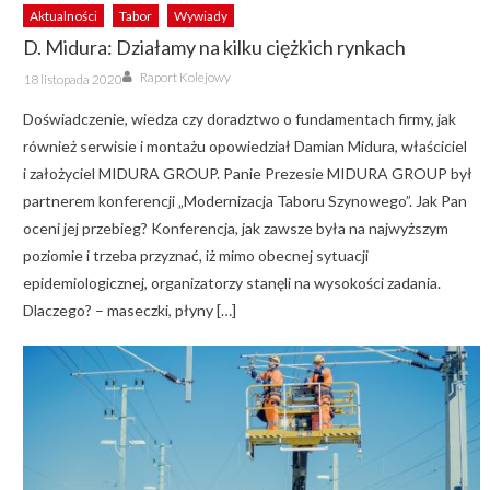
Aktualności
Tabor
Wywiady
D. Midura: Działamy na kilku ciężkich rynkach
Author
Posted
Raport Kolejowy
18 listopada 2020
on
Doświadczenie, wiedza czy doradztwo o fundamentach firmy, jak
również serwisie i montażu opowiedział Damian Midura, właściciel
i założyciel MIDURA GROUP. Panie Prezesie MIDURA GROUP był
partnerem konferencji „Modernizacja Taboru Szynowego”. Jak Pan
oceni jej przebieg? Konferencja, jak zawsze była na najwyższym
poziomie i trzeba przyznać, iż mimo obecnej sytuacji
epidemiologicznej, organizatorzy stanęli na wysokości zadania.
Dlaczego? – maseczki, płyny […]