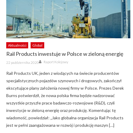
Aktualności
Global
Rail Products inwestuje w Polsce w zieloną energię
Author
Posted
Raport Kolejowy
22 października 2020
on
Rail Products UK, jeden z wiodących na świecie producentów
specjalistycznych pojazdów szynowych i drogowych, zakończył
ekscytujące plany założenia nowej firmy w Polsce. Prezes Derek
Burns potwierdził, że nowa polska firma będzie nadzorować
wszystkie przyszłe prace badawczo-rozwojowe (R&D), czyli
inwestycje w zieloną energię oraz produkcję. Komentując tę
wiadomość, powiedział: „Jako globalna organizacja Rail Products
jest w pełni zaangażowana w rozwój i produkcję maszyn […]