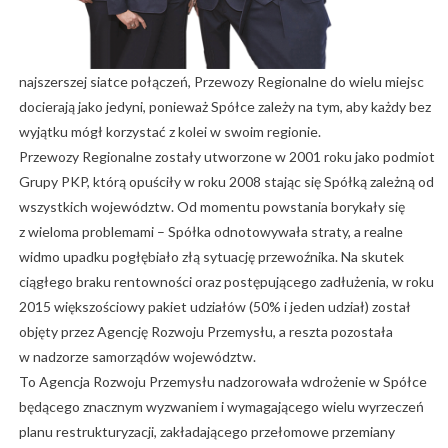
najszerszej siatce połączeń, Przewozy Regionalne do wielu miejsc
docierają jako jedyni, ponieważ Spółce zależy na tym, aby każdy bez
wyjątku mógł korzystać z kolei w swoim regionie.
Przewozy Regionalne zostały utworzone w 2001 roku jako podmiot
Grupy PKP, którą opuściły w roku 2008 stając się Spółką zależną od
wszystkich województw. Od momentu powstania borykały się
z wieloma problemami – Spółka odnotowywała straty, a realne
widmo upadku pogłębiało złą sytuację przewoźnika. Na skutek
ciągłego braku rentowności oraz postępującego zadłużenia, w roku
2015 większościowy pakiet udziałów (50% i jeden udział) został
objęty przez Agencję Rozwoju Przemysłu, a reszta pozostała
w nadzorze samorządów województw.
To Agencja Rozwoju Przemysłu nadzorowała wdrożenie w Spółce
będącego znacznym wyzwaniem i wymagającego wielu wyrzeczeń
planu restrukturyzacji, zakładającego przełomowe przemiany