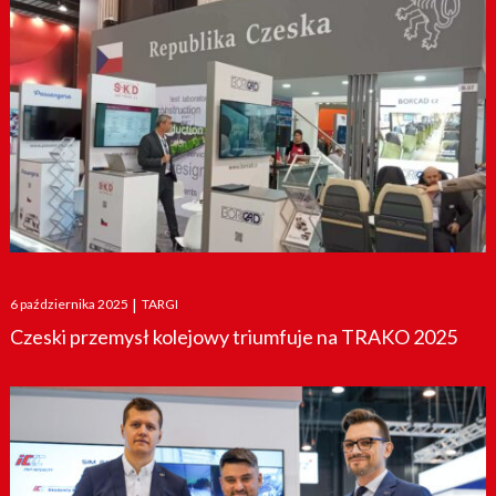
Posted
6 października 2025
|
TARGI
on
Czeski przemysł kolejowy triumfuje na TRAKO 2025