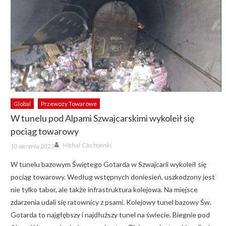
Global
Przewozy Towarowe
W tunelu pod Alpami Szwajcarskimi wykoleił się
pociąg towarowy
Author
Posted
Michał Ciechowski
10 sierpnia 2023
on
W tunelu bazowym Świętego Gotarda w Szwajcarii wykoleił się
pociąg towarowy. Według wstępnych doniesień, uszkodzony jest
nie tylko tabor, ale także infrastruktura kolejowa. Na miejsce
zdarzenia udali się ratownicy z psami. Kolejowy tunel bazowy Św.
Gotarda to najgłębszy i najdłuższy tunel na świecie. Biegnie pod