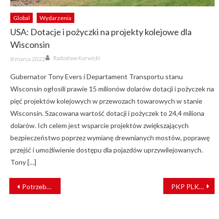
Global
Wydarzenia
USA: Dotacje i pożyczki na projekty kolejowe dla
Wisconsin
Author
Posted
Radosław Karwicki
8 marca 2022
on
Gubernator Tony Evers i Departament Transportu stanu
Wisconsin ogłosili prawie 15 milionów dolarów dotacji i pożyczek na
pięć projektów kolejowych w przewozach towarowych w stanie
Wisconsin. Szacowana wartość dotacji i pożyczek to 24,4 miliona
dolarów. Ich celem jest wsparcie projektów zwiększających
bezpieczeństwo poprzez wymianę drewnianych mostów, poprawę
przejść i umożliwienie dostępu dla pojazdów uprzywilejowanych.
Tony […]
NAWIGACJA
Potrzeba solidarności! [FELIETON]
PKP PLK modernizują linie kolejowe i przystanki na Mazowszu
WPISU