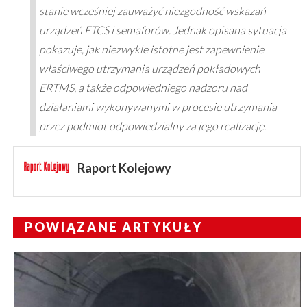
stanie wcześniej zauważyć niezgodność wskazań
urządzeń ETCS i semaforów. Jednak opisana sytuacja
pokazuje, jak niezwykle istotne jest zapewnienie
właściwego utrzymania urządzeń pokładowych
ERTMS, a także odpowiedniego nadzoru nad
działaniami wykonywanymi w procesie utrzymania
przez podmiot odpowiedzialny za jego realizację.
Raport Kolejowy
POWIĄZANE ARTYKUŁY