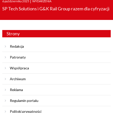
6 października 2025
|
WYDARZENIA
on
SP Tech Solutions i G&K Rail Group razem dla cyfryzacji
Strony
Redakcja
Patronaty
Współpraca
Archiwum
Reklama
Regulamin portalu
Polityki prywatności