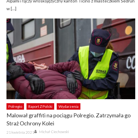
Alpami i łączy włoskojęzyczny kanton Ticino z miasteczkiem Sedrun
w […]
Polregio
Raport Z Polski
Wydarzenia
Malował graffiti na pociągu Polregio. Zatrzymała go
Straż Ochrony Kolei
Author
Posted
Michał Ciechowski
21 kwietnia 2021
on