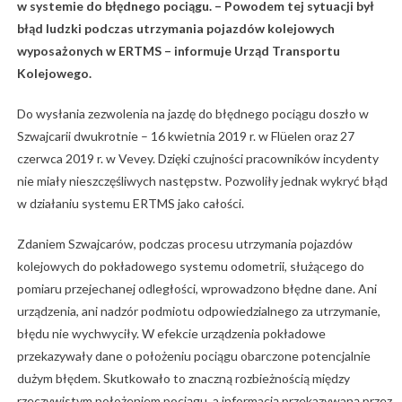
w systemie do błędnego pociągu. – Powodem tej sytuacji był
błąd ludzki podczas utrzymania pojazdów kolejowych
wyposażonych w ERTMS – informuje Urząd Transportu
Kolejowego.
Do wysłania zezwolenia na jazdę do błędnego pociągu doszło w
Szwajcarii dwukrotnie – 16 kwietnia 2019 r. w Flüelen oraz 27
czerwca 2019 r. w Vevey. Dzięki czujności pracowników incydenty
nie miały nieszczęśliwych następstw. Pozwoliły jednak wykryć błąd
w działaniu systemu ERTMS jako całości.
Zdaniem Szwajcarów, podczas procesu utrzymania pojazdów
kolejowych do pokładowego systemu odometrii, służącego do
pomiaru przejechanej odległości, wprowadzono błędne dane. Ani
urządzenia, ani nadzór podmiotu odpowiedzialnego za utrzymanie,
błędu nie wychwyciły. W efekcie urządzenia pokładowe
przekazywały dane o położeniu pociągu obarczone potencjalnie
dużym błędem. Skutkowało to znaczną rozbieżnością między
rzeczywistym położeniem pociągu, a informacją przekazywaną przez