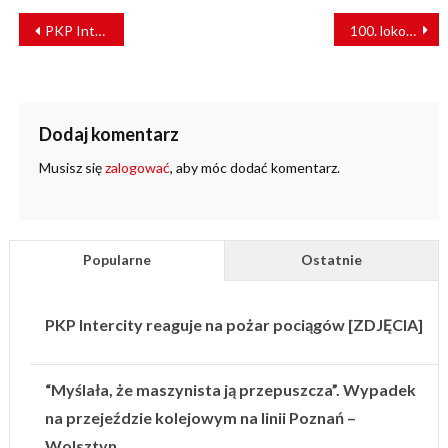
NAWIGACJA
PKP Intercity poszukuje spalinowozów na 160 km/h
100. lokomotywa Vectron dla polskich przewoźników
WPISU
Dodaj komentarz
Musisz się
zalogować
, aby móc dodać komentarz.
Popularne
Ostatnie
PKP Intercity reaguje na pożar pociągów [ZDJĘCIA]
“Myślała, że maszynista ją przepuszcza”. Wypadek
na przejeździe kolejowym na linii Poznań –
Wolsztyn