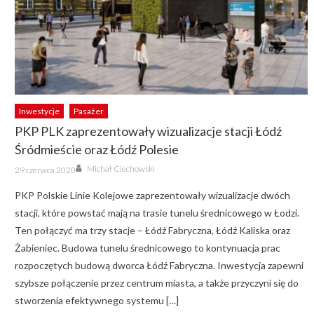
Inwestycje
Pasażer
PKP PLK zaprezentowały wizualizacje stacji Łódź
Śródmieście oraz Łódź Polesie
Author
Posted
Michał Ciechowski
29 czerwca 2020
on
PKP Polskie Linie Kolejowe zaprezentowały wizualizacje dwóch
stacji, które powstać mają na trasie tunelu średnicowego w Łodzi.
Ten połączyć ma trzy stacje – Łódź Fabryczna, Łódź Kaliska oraz
Żabieniec. Budowa tunelu średnicowego to kontynuacja prac
rozpoczętych budową dworca Łódź Fabryczna. Inwestycja zapewni
szybsze połączenie przez centrum miasta, a także przyczyni się do
stworzenia efektywnego systemu […]