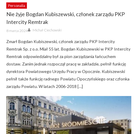
Personalia
Nie żyje Bogdan Kubiszewski, członek zarządu PKP
Intercity Remtrak
Author
Posted
Michał Ciechowski
8 marca 2024
on
Zmarł Bogdan Kubiszewski, członek zarządu PKP Intercity
Remtrak Sp. z o.o. Miał 55 lat. Bogdan Kubiszewski w PKP Intercity
Remtrak odpowiedzialny był za pion zarządzania łańcuchem
dostaw. Zanim jednak rozpoczął pracę w zakładzie, pełnił funkcję
dyrektora Powiatowego Urzędu Pracy w Opocznie. Kubiszewski
pełnił także funkcję radnego Powiatu Opoczyńskiego oraz członka
zarządu Powiatu. W latach 2006-2018 […]