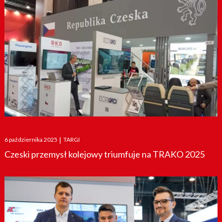
Posted
6 października 2025
|
TARGI
on
Czeski przemysł kolejowy triumfuje na TRAKO 2025