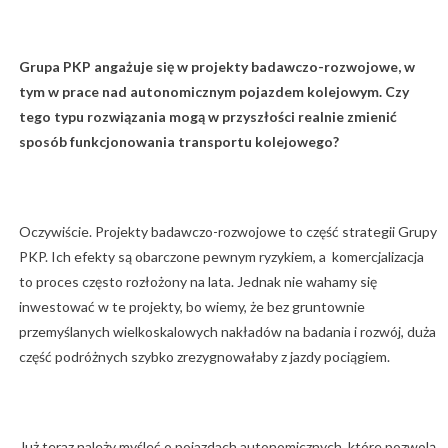
Grupa PKP angażuje się w projekty badawczo-rozwojowe, w
tym w prace nad autonomicznym pojazdem kolejowym. Czy
tego typu rozwiązania mogą w przyszłości realnie zmienić
sposób funkcjonowania transportu kolejowego?
Oczywiście. Projekty badawczo-rozwojowe to część strategii Grupy
PKP. Ich efekty są obarczone pewnym ryzykiem, a komercjalizacja
to proces często rozłożony na lata. Jednak nie wahamy się
inwestować w te projekty, bo wiemy, że bez gruntownie
przemyślanych wielkoskalowych nakładów na badania i rozwój, duża
część podróżnych szybko zrezygnowałaby z jazdy pociągiem.
Już teraz należy myśleć o pojazdach autonomicznych, które pozwolą