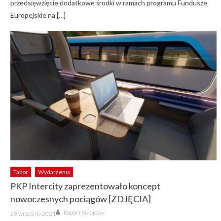
przedsięwzięcie dodatkowe środki w ramach programu Fundusze
Europejskie na […]
Tabor
Wydarzenia
PKP Intercity zaprezentowało koncept
nowoczesnych pociągów [ZDJĘCIA]
Author
Posted
Raport Kolejowy
28 września 2021
on