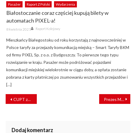
Pasażer
Raport Z Polski
Wydarzenia
Białostoczanie coraz częściej kupują bilety w
automatach PIXEL-a!
Author
Posted
Raport Kolejowy
8 kwietnia 2021
on
Mieszkańcy Białegostoku od roku korzystają z najnowocześniej w
Polsce taryfy za przejazdy komunikacją miejską – Smart Taryfy BKM
od firmy PIXEL Sp. z o.o. z Bydgoszczy. To pierwsze tego typu
rozwiązanie w kraju. Pasażer może podróżować pojazdami
komunikacji miejskiej wielokrotnie w ciągu doby, a opłata zostanie
pobrana z karty płatniczej po zsumowaniu wszystkich przejazdów i
[…]
NAWIGACJA
CUPT zakończył prace nad Zintegrowanym Modelem Ruchu
Prezes MPK Wrocław zakażony koronawirusem
WPISU
Dodaj komentarz