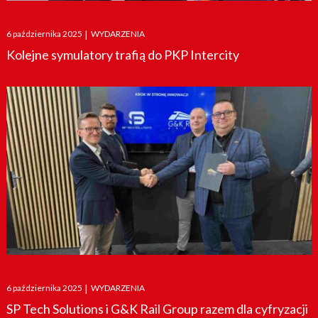
Posted
6 października 2025
|
WYDARZENIA
on
Kolejne symulatory trafią do PKP Intercity
Posted
6 października 2025
|
WYDARZENIA
on
SP Tech Solutions i G&K Rail Group razem dla cyfryzacji