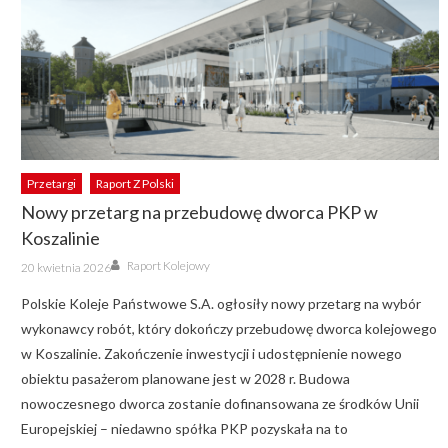
Przetargi
Raport Z Polski
Nowy przetarg na przebudowę dworca PKP w
Koszalinie
Author
Posted
Raport Kolejowy
20 kwietnia 2026
on
Polskie Koleje Państwowe S.A. ogłosiły nowy przetarg na wybór
wykonawcy robót, który dokończy przebudowę dworca kolejowego
w Koszalinie. Zakończenie inwestycji i udostępnienie nowego
obiektu pasażerom planowane jest w 2028 r. Budowa
nowoczesnego dworca zostanie dofinansowana ze środków Unii
Europejskiej – niedawno spółka PKP pozyskała na to