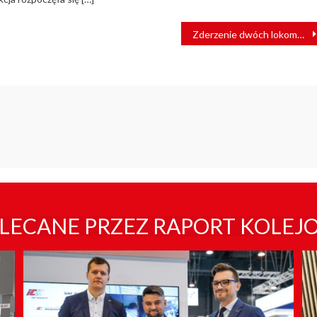
Zderzenie dwóch lokomotyw. Maszynista był nietrzeźwy?
LECANE PRZEZ RAPORT KOLEJ