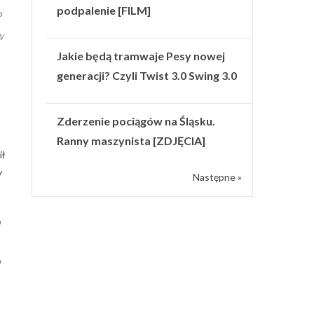
podpalenie [FILM]
P
w
Jakie będą tramwaje Pesy nowej
generacji? Czyli Twist 3.0 Swing 3.0
Zderzenie pociągów na Śląsku.
Ranny maszynista [ZDJĘCIA]
ił
y
Następne »
h
n