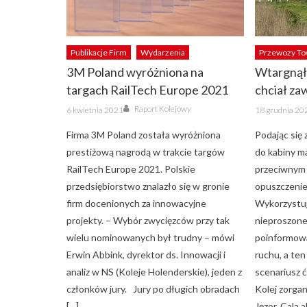
Publikacje Firm
Wydarzenia
Przewozy T
3M Poland wyróżniona na
Wtargnął 
targach RailTech Europe 2021
chciał za
Author
Posted
Posted
Raport Kolejowy
6 kwietnia 2021
18 grudnia 20
on
on
Firma 3M Poland została wyróżniona
Podając się 
prestiżową nagrodą w trakcie targów
do kabiny ma
RailTech Europe 2021. Polskie
przeciwnym 
przedsiębiorstwo znalazło się w gronie
opuszczenie
firm docenionych za innowacyjne
Wykorzystuj
projekty. – Wybór zwycięzców przy tak
nieproszone
wielu nominowanych był trudny – mówi
poinformowa
Erwin Abbink, dyrektor ds. Innowacji i
ruchu, a ten
analiz w NS (Koleje Holenderskie), jeden z
scenariusz 
członków jury. Jury po długich obradach
Kolej zorga
[…]
Jęzor. Cala a