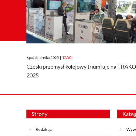
Posted
6 października 2025
|
TARGI
on
Czeski przemysł kolejowy triumfuje na TRAK
2025
Strony
Kateg
Redakcja
Wyw