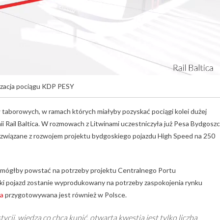
izacja pociągu KDP PESY
taborowych, w ramach których miałyby pozyskać pociągi kolei dużej
i Rail Baltica. W rozmowach z Litwinami uczestniczyła już Pesa Bydgoszc
je związane z rozwojem projektu bydgoskiego pojazdu High Speed na 250
 mógłby powstać na potrzeby projektu Centralnego Portu
ki pojazd zostanie wyprodukowany na potrzeby zaspokojenia rynku
ca
przygotowywana jest również w Polsce.
cji, wiedzą co chcą kupić, otwartą kwestią jest tylko liczba