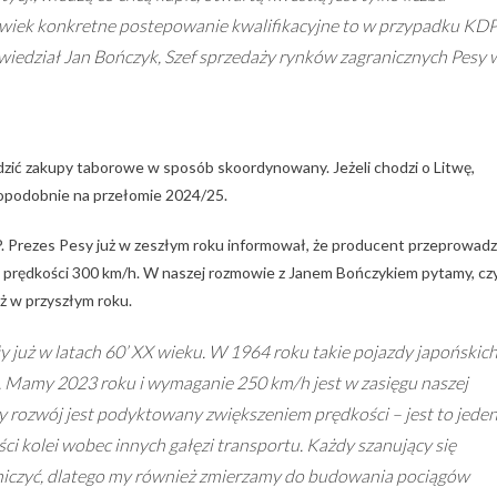
olwiek konkretne postepowanie kwalifikacyjne to w przypadku KD
wiedział Jan Bończyk, Szef sprzedaży rynków zagranicznych Pesy 
adzić zakupy taborowe w sposób skoordynowany. Jeżeli chodzi o Litwę,
wdopodobnie na przełomie 2024/25.
. Prezes Pesy już w zeszłym roku informował, że producent przeprowadz
 prędkości 300 km/h. W naszej rozmowie z Janem Bończykiem pytamy, cz
ż w przyszłym roku.
y już w latach 60’ XX wieku. W 1964 roku takie pojazdy japońskic
 Mamy 2023 roku i wymaganie 250 km/h jest w zasięgu naszej
szy rozwój jest podyktowany zwiększeniem prędkości – jest to jede
i kolei wobec innych gałęzi transportu. Każdy szanujący się
niczyć, dlatego my również zmierzamy do budowania pociągów