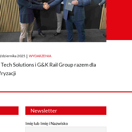
ted
aździernika 2025
|
WYDARZENIA
 Tech Solutions i G&K Rail Group razem dla
fryzacji
Newsletter
Imię lub Imię i Nazwisko