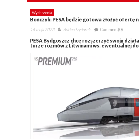
Wydarzenia
Bończyk: PESA będzie gotowa złożyć ofertę n
Posted
Author
16 maja 2023
Adrian Izydorek
Comment(0)
on
PESA Bydgoszcz chce rozszerzyć swoją działal
turze rozmów z Litwinami ws. ewentualnej do