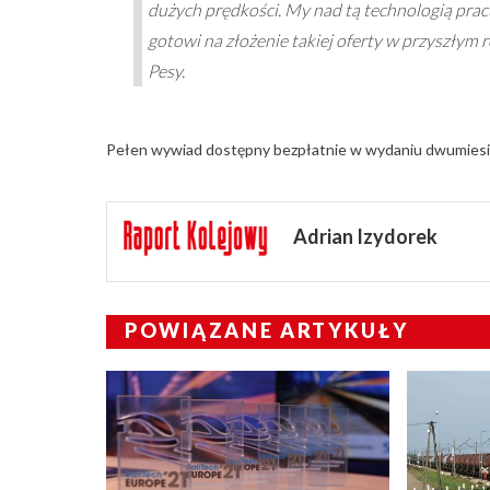
dużych prędkości. My nad tą technologią prac
gotowi na złożenie takiej oferty w przyszłym
Pesy.
Pełen wywiad dostępny bezpłatnie w wydaniu dwumiesi
Adrian Izydorek
POWIĄZANE ARTYKUŁY