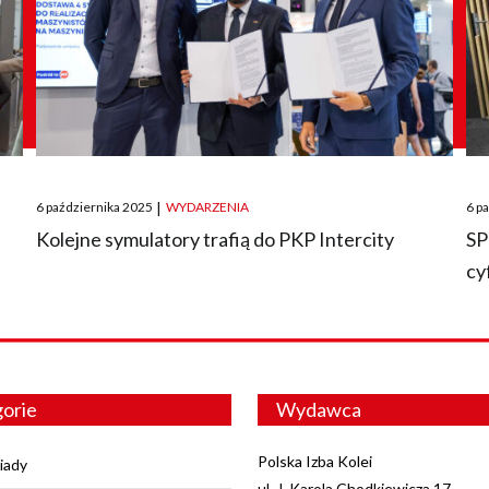
Posted
Pos
6 października 2025
|
WYDARZENIA
6 p
on
on
O
Kolejne symulatory trafią do PKP Intercity
SP
cy
orie
Wydawca
Polska Izba Kolei
iady
ul. J. Karola Chodkiewicza 17