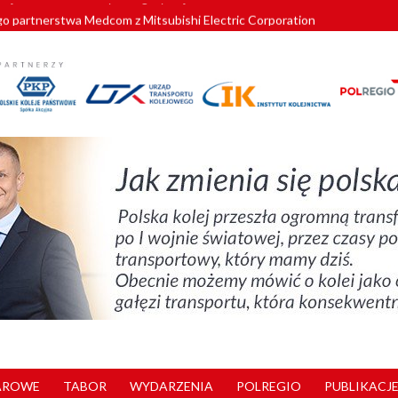
o partnerstwa Medcom z Mitsubishi Electric Corporation
tnerem „Lata na Dolnym Śląsku”. We Wrocławiu rusza weekend pełen reg
pomorskie znów szuka dostawcy nowych EZT
ach kolejowych w północnej Wielkopolsce. Łatwiejsze dojazdy do pracy i 
nuje nowe standardy kategoryzacji dworców
AROWE
TABOR
WYDARZENIA
POLREGIO
PUBLIKACJE