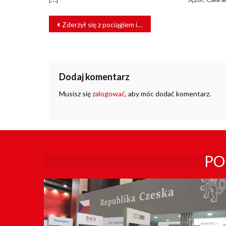
NAWIGACJA
Zderzył się z pociągiem i uciekł. Kierowca w rękach policji
WPISU
Dodaj komentarz
Musisz się
zalogować
, aby móc dodać komentarz.
PO