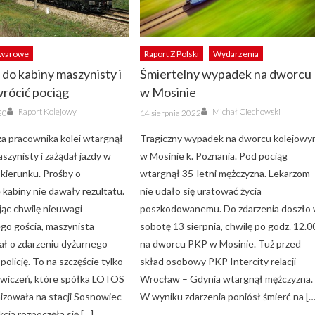
owarowe
Raport Z Polski
Wydarzenia
do kabiny maszynisty i
Śmiertelny wypadek na dworcu
wrócić pociąg
w Mosinie
Author
Author
Posted
Raport Kolejowy
Michał Ciechowski
20
14 sierpnia 2022
on
za pracownika kolei wtargnął
Tragiczny wypadek na dworcu kolejow
szynisty i zażądał jazdy w
w Mosinie k. Poznania. Pod pociąg
kierunku. Prośby o
wtargnął 35-letni mężczyzna. Lekarzom
 kabiny nie dawały rezultatu.
nie udało się uratować życia
ąc chwilę nieuwagi
poszkodowanemu. Do zdarzenia doszło
go gościa, maszynista
sobotę 13 sierpnia, chwilę po godz. 12.0
ł o zdarzeniu dyżurnego
na dworcu PKP w Mosinie. Tuż przed
 policję. To na szczęście tylko
skład osobowy PKP Intercity relacji
ćwiczeń, które spółka LOTOS
Wrocław – Gdynia wtargnął mężczyzna.
nizowała na stacji Sosnowiec
W wyniku zdarzenia poniósł śmierć na […
kcja rozpoczęła się […]