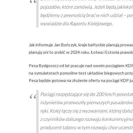
pojazdów, które zamówią. Jeżeli będą jakiek
będziemy z pewnością brać w nich udział – po
wywiadzie dla Raportu Kolejowego.
Jak informuje Jan Bończyk, kraje bałtyckie planują prow
planują oni to zrobić w 2024 roku. Łotwa i Estonia pra
Pesa Bydgoszcz od lat pracuje nad swoim pociągiem KDP
na symulatorach pomyślne test układów biegowych przy
Pesa będzie gotowa na złożenie oferty na pociągi KDP ju
Pociągi rozpędzające się do 200 km/h powstał
inżynierów przewoziły pierwszych pasażerów.
ręki. Kolej łączy się z wyzwaniami, której dal
z czynników dalszego rozwoju konkurencyjnośc
producent taboru w tym rozwoju chce uczest