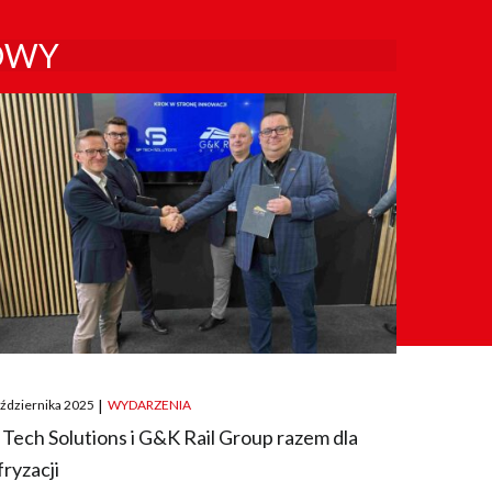
OWY
ted
aździernika 2025
|
WYDARZENIA
 Tech Solutions i G&K Rail Group razem dla
fryzacji