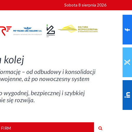
Sobota 8 sierpnia 2026
ionalnych
szkoły
 FIRM