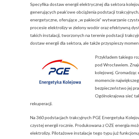
Specyfika dostaw energii elektrycznej dla sektora kolej
generujących peak’owe obciążenia podstacji trakcyjnych
energetyczne, oferujące „w pakiecie” wytwarzanie czyste
procesie elektrolizy w zielony wodór oraz efektywną dy
takich instalacji, tworzonych na terenie podstacji trakc
dostaw energii dla sektora, ale także przyspieszy momen
Przykładem takiego ro
pod Wrocławiem. Znajdu
kolejowej. Gromadząc en
momencie największego
bezpieczeństwo jej pra
Ogólnokrajowa sieć ta
rekuperacji.
Na 360 podstacjach trakcyjnych PGE Energetyka Kolejo
czystej energii rocznie. Produkowana z OZE energia mo
elektrolizy. Pilotażowe instalacje tego typu już funkc