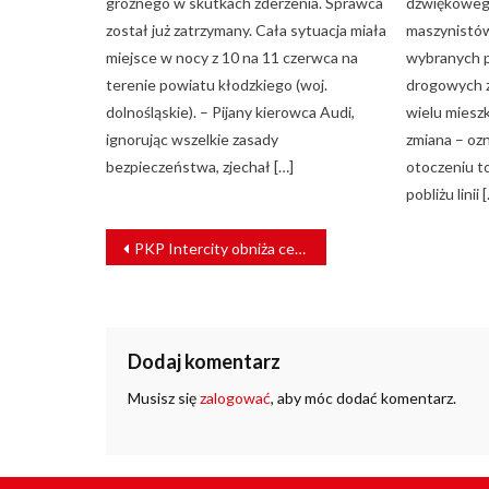
groźnego w skutkach zderzenia. Sprawca
dźwiękowego
został już zatrzymany. Cała sytuacja miała
maszynistów
miejsce w nocy z 10 na 11 czerwca na
wybranych p
terenie powiatu kłodzkiego (woj.
drogowych z
dolnośląskie). – Pijany kierowca Audi,
wielu miesz
ignorując wszelkie zasady
zmiana – oz
bezpieczeństwa, zjechał […]
otoczeniu t
pobliżu linii 
NAWIGACJA
PKP Intercity obniża ceny biletów. Największy upust? Ponad 200 zł
WPISU
Dodaj komentarz
Musisz się
zalogować
, aby móc dodać komentarz.