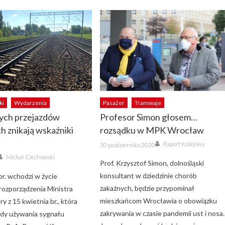
ki
Wydarzenia
Pasażer
Tramwaje
ych przejazdów
Profesor Simon głosem…
h znikają wskaźniki
rozsądku w MPK Wrocław
Author
Posted
Raport Kolejowy
30 października 2020
on
Author
Michał Ciechowski
Prof. Krzysztof Simon, dolnośląski
konsultant w dziedzinie chorób
br. wchodzi w życie
zakaźnych, będzie przypominał
 rozporządzenia Ministra
mieszkańcom Wrocławia o obowiązku
ry z 15 kwietnia br., która
zakrywania w czasie pandemii ust i nosa.
ady używania sygnału