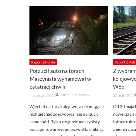
Raport Z Polski
Raport Z Pols
Porzucił auto na torach.
Z wybran
Maszynista wyhamował w
kolejowyc
ostatniej chwili
W6b
Author
Posted
Posted
Michał Ciechowski
11 czerwca 2025
20 maja 2025
on
on
Wjechał na tory kolejowe, a nie mogąc z
Od 20 maja 
nich zjechać zdecydował się porzucić
nowelizacja
samochód. Tylko czujność maszynisty
Infrastruktu
pociągu towarowego pozwoliła uniknąć
zmienia zas