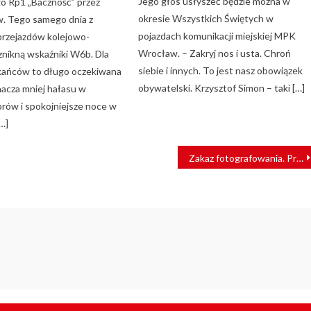
Jego głos usłyszeć będzie można w
 Rp1 „Baczność” przez
okresie Wszystkich Świętych w
. Tego samego dnia z
pojazdach komunikacji miejskiej MPK
rzejazdów kolejowo-
Wrocław. – Zakryj nos i usta. Chroń
nikną wskaźniki W6b. Dla
siebie i innych. To jest nasz obowiązek
kańców to długo oczekiwana
obywatelski. Krzysztof Simon – taki […]
nacza mniej hałasu w
orów i spokojniejsze noce w
[…]
Zakaz fotografowania. Prezydent podpisał zmiany w ustawie