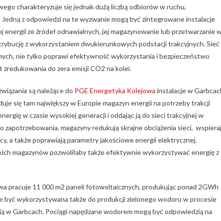
owego charakteryzuje się jednak dużą liczbą odbiorów w ruchu,
. Jedną z odpowiedzi na te wyzwanie mogą być zintegrowane instalacje
j energii ze źródeł odnawialnych, jej magazynowanie lub przetwarzanie 
strybucję z wykorzystaniem dwukierunkowych podstacji trakcyjnych. Sieć
yjnych, nie tylko poprawi efektywność wykorzystania i bezpieczeństwo
t zredukowania do zera emisji CO2 na kolei.
związania są należące do
PGE Energetyka Kolejowa
instalacje w Garbcac
je się tam największy w Europie magazyn energii na potrzeby trakcji
ergię w czasie wysokiej generacji i oddając ją do sieci trakcyjnej w
 zapotrzebowania, magazyny redukują skrajne obciążenia sieci, wspiera
cy, a także poprawiają parametry jakościowe energii elektrycznej.
kich magazynów pozwoliłaby także efektywnie wykorzystywać energię z
wa pracuje 11 000 m2 paneli fotowoltaicznych, produkując ponad 2GWh
że być wykorzystywana także do produkcji zielonego wodoru w procesie
jonują w Garbcach. Pociągi napędzane wodorem mogą być odpowiedzią na