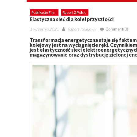
Publikacje Firm
Raport Z Polski
Elastyczna sieć dla kolei przyszłości
Posted
Author
1 września 2023
Raport Kolejowy
Comment(0)
on
Transformacja energetyczna staje się faktem,
kolejowy jest na wyciągnięcie ręki. Czynnik
jest elastyczność sieci elektroenergetycznyc
magazynowanie oraz dystrybucję zielonej ener