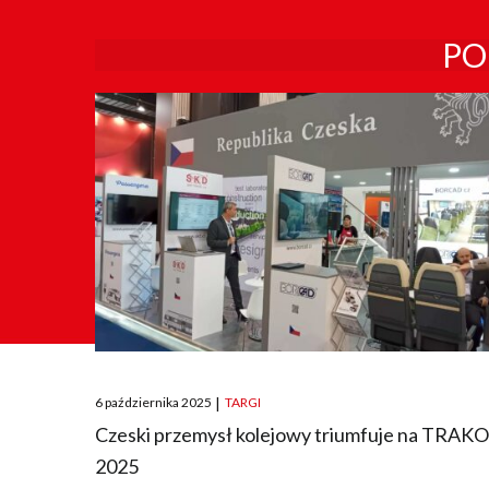
PO
Posted
6 października 2025
|
TARGI
on
Czeski przemysł kolejowy triumfuje na TRAK
2025