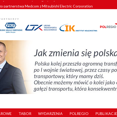
o partnerstwa Medcom z Mitsubishi Electric Corporation
tnerem „Lata na Dolnym Śląsku”. We Wrocławiu rusza weekend pełen reg
pomorskie znów szuka dostawcy nowych EZT
ach kolejowych w północnej Wielkopolsce. Łatwiejsze dojazdy do pracy i 
nuje nowe standardy kategoryzacji dworców
AROWE
TABOR
WYDARZENIA
POLREGIO
PUBLIKACJE