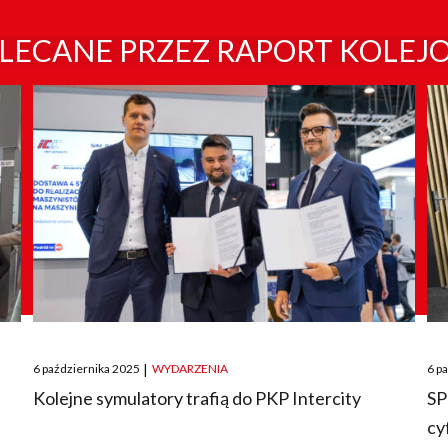
LECANE PRZEZ RAPORT KOLEJ
Posted
Pos
6 października 2025
|
WYDARZENIA
6 p
on
on
O
Kolejne symulatory trafią do PKP Intercity
SP
cy