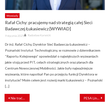
Wywiady
Rafał Cichy: pracujemy nad strategią całej Sieci
Badawczej Łukasiewicz [WYWIAD]
Author
Posted
Radosław Karwicki
9 stycznia 2025
on
Dr inż. Rafał Cichy, Dyrektor Sieć Badawcza Łukasiewicz –
Poznański Instytut Technologiczny, w rozmowie z dziennikarzem
“Raportu Kolejowego” opowiedział o największych wyzwaniach
jakie stoją przed PIT, celach strategicznych oraz planach dla
Centrum Nowoczesnej Mobilności. Jakie były najważniejsze
wyzwania, które napotkał Pan po przejęciu funkcji Dyrektora w
instytucie? Moim celem jest rozwój marki Łukasiewicz – Poznański
[…]
NAWIGACJA
Nie traćmy cennej energii! Zalety efektywności energetycznej
PESA Link jadą do Niemiec
WPISU