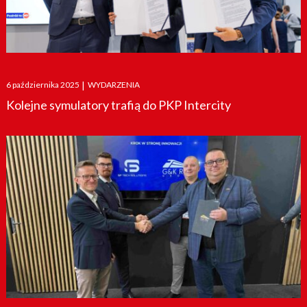
Posted
6 października 2025
|
WYDARZENIA
on
Kolejne symulatory trafią do PKP Intercity