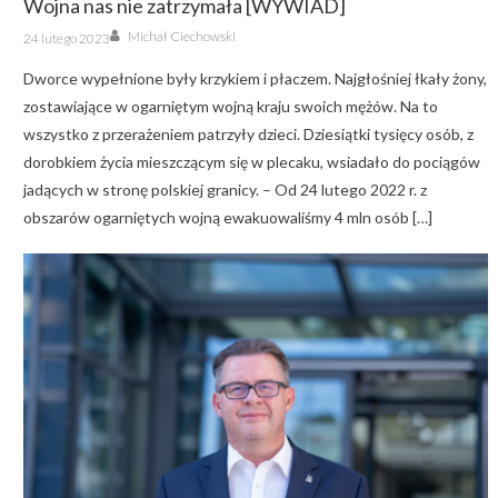
Wojna nas nie zatrzymała [WYWIAD]
Author
Posted
Michał Ciechowski
24 lutego 2023
on
Dworce wypełnione były krzykiem i płaczem. Najgłośniej łkały żony,
zostawiające w ogarniętym wojną kraju swoich mężów. Na to
wszystko z przerażeniem patrzyły dzieci. Dziesiątki tysięcy osób, z
dorobkiem życia mieszczącym się w plecaku, wsiadało do pociągów
jadących w stronę polskiej granicy. – Od 24 lutego 2022 r. z
obszarów ogarniętych wojną ewakuowaliśmy 4 mln osób […]