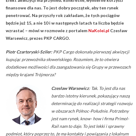
Efekt akwizycji ma przynieść konkretne, wymierne korzyści
finansowe dla nas. To jest dobry początek, aby ten rynek
penetrować. Na przyszły rok zakładam, że tych pociągów
będzie już 15, a nie 10 i w następnych latach ta liczba będzie
wzrastać – mówi w rozmowie z portalem
NaKolei.pl
Czesław
Warsewicz, prezes PKP CARGO.
Piotr Czartoryski-Sziler:
PKP Cargo dokonała pierwszej akwizycji
kupując przewoźnika słoweńskiego. Rozumiem, że to otwiera
dodatkowe możliwości dla zaangażowania się Grupy w przewozach
między krajami Trójmorza?
Czesław Warsewicz
: Tak. To jest dla nas
bardzo istotny kierunek, pokazujący naszą
determinację do realizacji strategii rozwoju
w obszarach Północ-Południe. Potrzebny
jest nam rynek, know- how i firma Primol-
Rail nam to daje. To jest lekki i sprawny
podmiot, który poprzez to, że ma kontakty i powiązania z lokalnym