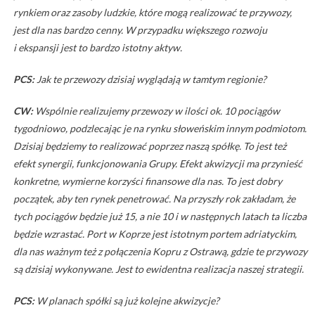
rynkiem oraz zasoby ludzkie, które mogą realizować te przywozy,
jest dla nas bardzo cenny. W przypadku większego rozwoju
i ekspansji jest to bardzo istotny aktyw.
PCS:
Jak te przewozy dzisiaj wyglądają w tamtym regionie?
CW:
Wspólnie realizujemy przewozy w ilości ok. 10 pociągów
tygodniowo, podzlecając je na rynku słoweńskim innym podmiotom.
Dzisiaj będziemy to realizować poprzez naszą spółkę. To jest też
efekt synergii, funkcjonowania Grupy. Efekt akwizycji ma przynieść
konkretne, wymierne korzyści finansowe dla nas. To jest dobry
początek, aby ten rynek penetrować. Na przyszły rok zakładam, że
tych pociągów będzie już 15, a nie 10 i w następnych latach ta liczba
będzie wzrastać. Port w Koprze jest istotnym portem adriatyckim,
dla nas ważnym też z połączenia Kopru z Ostrawą, gdzie te przywozy
są dzisiaj wykonywane. Jest to ewidentna realizacja naszej strategii.
PCS:
W planach spółki są już kolejne akwizycje?