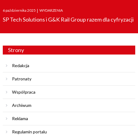
Posted
6 października 2025
|
WYDARZENIA
on
SP Tech Solutions i G&K Rail Group razem dla cyfryzacji
Strony
Redakcja
Patronaty
Współpraca
Archiwum
Reklama
Regulamin portalu