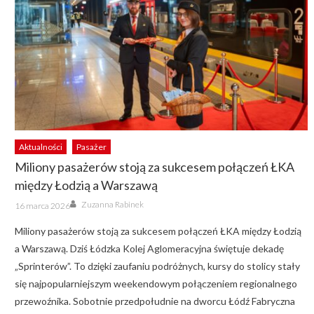
Aktualności
Pasażer
Miliony pasażerów stoją za sukcesem połączeń ŁKA
między Łodzią a Warszawą
Author
Posted
Zuzanna Rabinek
16 marca 2026
on
Miliony pasażerów stoją za sukcesem połączeń ŁKA między Łodzią
a Warszawą. Dziś Łódzka Kolej Aglomeracyjna świętuje dekadę
„Sprinterów”. To dzięki zaufaniu podróżnych, kursy do stolicy stały
się najpopularniejszym weekendowym połączeniem regionalnego
przewoźnika. Sobotnie przedpołudnie na dworcu Łódź Fabryczna