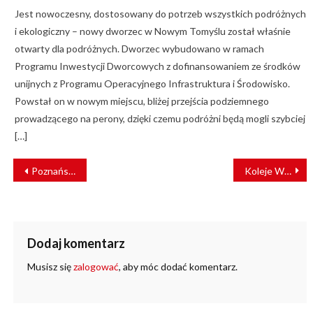
Jest nowoczesny, dostosowany do potrzeb wszystkich podróżnych
i ekologiczny – nowy dworzec w Nowym Tomyślu został właśnie
otwarty dla podróżnych. Dworzec wybudowano w ramach
Programu Inwestycji Dworcowych z dofinansowaniem ze środków
unijnych z Programu Operacyjnego Infrastruktura i Środowisko.
Powstał on w nowym miejscu, bliżej przejścia podziemnego
prowadzącego na perony, dzięki czemu podróżni będą mogli szybciej
[…]
NAWIGACJA
Poznańska prokuratura podjęła decyzję ws. sprawcy wypadku kolejowego w Bolechowie
Koleje Wielkopolskie rozpoczęły współpracę z Arrivą
WPISU
Dodaj komentarz
Musisz się
zalogować
, aby móc dodać komentarz.