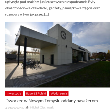
upłynęło pod znakiem jubileuszowych niespodzianek. Były
okolicznościowe czekoladki, gadżety, pamiątkowe zdjęcia oraz
rozmowy o tym, jak przez […]
Inwestycje
Raport Z Polski
Wydarzenia
Dworzec w Nowym Tomyślu oddany pasażerom
Author
Posted
Michał Ciechowski
4 listopada 2022
on