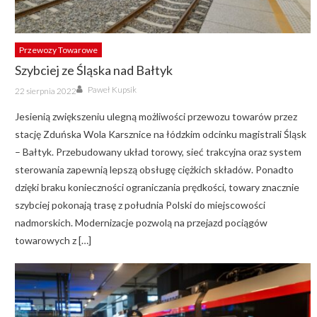
Przewozy Towarowe
Szybciej ze Śląska nad Bałtyk
Author
Posted
Paweł Kupsik
22 sierpnia 2022
on
Jesienią zwiększeniu ulegną możliwości przewozu towarów przez
stację Zduńska Wola Karsznice na łódzkim odcinku magistrali Śląsk
– Bałtyk. Przebudowany układ torowy, sieć trakcyjna oraz system
sterowania zapewnią lepszą obsługę ciężkich składów. Ponadto
dzięki braku konieczności ograniczania prędkości, towary znacznie
szybciej pokonają trasę z południa Polski do miejscowości
nadmorskich. Modernizacje pozwolą na przejazd pociągów
towarowych z […]