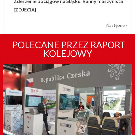
Zderzenie pociągów na Śląsku. Ranny maszynista
[ZDJĘCIA]
Następne »
POLECANE PRZEZ RAPORT
KOLEJOWY