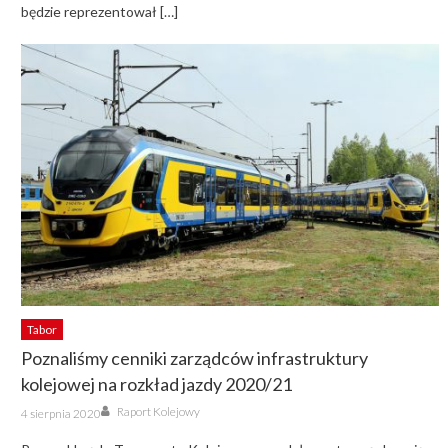
będzie reprezentował […]
Tabor
Poznaliśmy cenniki zarządców infrastruktury
kolejowej na rozkład jazdy 2020/21
Author
Posted
Raport Kolejowy
4 sierpnia 2020
on