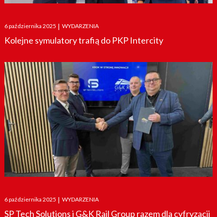
Posted
6 października 2025
|
WYDARZENIA
on
Kolejne symulatory trafią do PKP Intercity
Posted
6 października 2025
|
WYDARZENIA
on
SP Tech Solutions i G&K Rail Group razem dla cyfryzacji