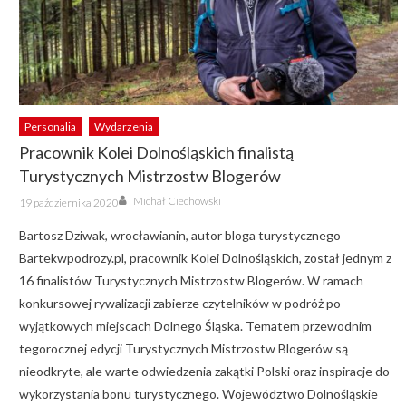
Personalia
Wydarzenia
Pracownik Kolei Dolnośląskich finalistą
Turystycznych Mistrzostw Blogerów
Author
Posted
Michał Ciechowski
19 października 2020
on
Bartosz Dziwak, wrocławianin, autor bloga turystycznego
Bartekwpodrozy.pl, pracownik Kolei Dolnośląskich, został jednym z
16 finalistów Turystycznych Mistrzostw Blogerów. W ramach
konkursowej rywalizacji zabierze czytelników w podróż po
wyjątkowych miejscach Dolnego Śląska. Tematem przewodnim
tegorocznej edycji Turystycznych Mistrzostw Blogerów są
nieodkryte, ale warte odwiedzenia zakątki Polski oraz inspiracje do
wykorzystania bonu turystycznego. Województwo Dolnośląskie