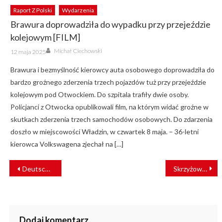
Raport Z Polski
Wydarzenia
Brawura doprowadziła do wypadku przy przejeździe
kolejowym [FILM]
Author
Posted
Michał Ciechowski
12 maja 2025
on
Brawura i bezmyślność kierowcy auta osobowego doprowadziła do
bardzo groźnego zderzenia trzech pojazdów tuż przy przejeździe
kolejowym pod Otwockiem. Do szpitala trafiły dwie osoby.
Policjanci z Otwocka opublikowali film, na którym widać groźne w
skutkach zderzenia trzech samochodów osobowych. Do zdarzenia
doszło w miejscowości Władzin, w czwartek 8 maja. – 36-letni
kierowca Volkswagena zjechał na […]
NAWIGACJA
Deutsche Bahn rozpoczyna elektryfikację kolei
Skrzyżowanie torowe wymienione przed terminem
WPISU
Dodaj komentarz