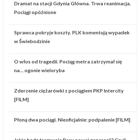
Dramat na stacji Gdynia Główna. Trwa reanimacja.
Pociągi opóźnione
Sprawca pokryje koszty. PLK komentują wypadek
w Świebodzinie
O włos od tragedii. Pociąg metra zatrzymał się
na… ogonie wieloryba
Zderzenie ciężarówki z pociągiem PKP Intercity
[FILM]
Płoną dwa pociągi. Nieoficjalnie: podpalenie [FILM]
Jakie będą tramwaje Pesy nowej generacji? Czyli