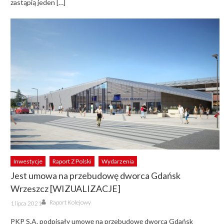
zastąpią jeden […]
Inwestycje
Raport Z Polski
Wydarzenia
Jest umowa na przebudowę dworca Gdańsk
Wrzeszcz [WIZUALIZACJE]
Author
Posted
Raport Kolejowy
1 lipca 2021
on
PKP S.A. podpisały umowę na przebudowę dworca Gdańsk