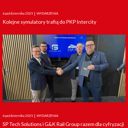
Posted
6 października 2025
|
WYDARZENIA
on
Kolejne symulatory trafią do PKP Intercity
Posted
6 października 2025
|
WYDARZENIA
on
SP Tech Solutions i G&K Rail Group razem dla cyfryzacji