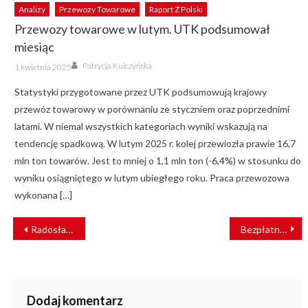
Analizy
Przewozy Towarowe
Raport Z Polski
Przewozy towarowe w lutym. UTK podsumował
miesiąc
Author
Posted
Patrycja Kulczyńska
1 kwietnia 2025
on
Statystyki przygotowane przez UTK podsumowują krajowy
przewóz towarowy w porównaniu ze styczniem oraz poprzednimi
latami. W niemal wszystkich kategoriach wyniki wskazują na
tendencję spadkową. W lutym 2025 r. kolej przewiozła prawie 16,7
mln ton towarów. Jest to mniej o 1,1 mln ton (-6,4%) w stosunku do
wyniku osiągniętego w lutym ubiegłego roku. Praca przewozowa
wykonana […]
NAWIGACJA
Radosław Kantak, CPK: Prowadzimy bieżący dialog z branżą [WYWIAD]
Bezpłatne autobusy i darmowe bilety powrotne. Spędź lato z Kolejami Dolnośląskimi!
WPISU
Dodaj komentarz