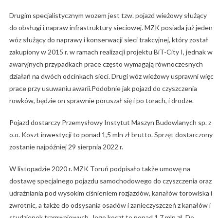
Drugim specjalistycznym wozem jest tzw. pojazd wieżowy służący
do obsługi i napraw infrastruktury sieciowej. MZK posiada już jeden
wóz służący do naprawy i konserwacji sieci trakcyjnej, który został
zakupiony w 2015 r. w ramach realizacji projektu BiT-City I, jednak w
awaryjnych przypadkach prace często wymagają równoczesnych
działań na dwóch odcinkach sieci. Drugi wóz wieżowy usprawni więc
prace przy usuwaniu awarii.Podobnie jak pojazd do czyszczenia
rowków, będzie on sprawnie poruszał się i po torach, i drodze.
Pojazd dostarczy Przemysłowy Instytut Maszyn Budowlanych sp. z
o.o. Koszt inwestycji to ponad 1,5 mln zł brutto. Sprzęt dostarczony
zostanie najpóźniej 29 sierpnia 2022 r.
W listopadzie 2020 r. MZK Toruń podpisało także umowę na
dostawę specjalnego pojazdu samochodowego do czyszczenia oraz
udrażniania pod wysokim ciśnieniem rozjazdów, kanałów torowiska i
zwrotnic, a także do odsysania osadów i zanieczyszczeń z kanałów i
studzienek tramwajowych. Jego koszt to ponad 1,7 mln zł. Do