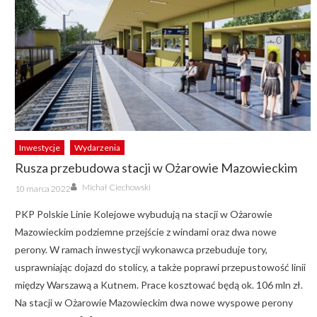
Inwestycje
Wydarzenia
Rusza przebudowa stacji w Ożarowie Mazowieckim
Author
Posted
Michał Ciechowski
10 marca 2022
on
PKP Polskie Linie Kolejowe wybudują na stacji w Ożarowie
Mazowieckim podziemne przejście z windami oraz dwa nowe
perony. W ramach inwestycji wykonawca przebuduje tory,
usprawniając dojazd do stolicy, a także poprawi przepustowość linii
między Warszawą a Kutnem. Prace kosztować będą ok. 106 mln zł.
Na stacji w Ożarowie Mazowieckim dwa nowe wyspowe perony