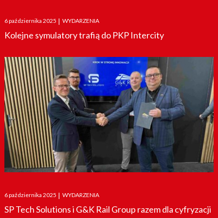
Posted
6 października 2025
|
WYDARZENIA
on
Kolejne symulatory trafią do PKP Intercity
Posted
6 października 2025
|
WYDARZENIA
on
SP Tech Solutions i G&K Rail Group razem dla cyfryzacji