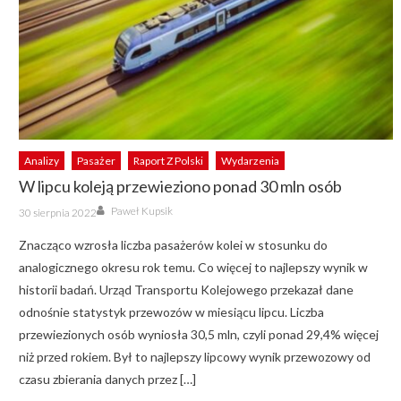
Analizy
Pasażer
Raport Z Polski
Wydarzenia
W lipcu koleją przewieziono ponad 30 mln osób
Author
Posted
Paweł Kupsik
30 sierpnia 2022
on
Znacząco wzrosła liczba pasażerów kolei w stosunku do
analogicznego okresu rok temu. Co więcej to najlepszy wynik w
historii badań. Urząd Transportu Kolejowego przekazał dane
odnośnie statystyk przewozów w miesiącu lipcu. Liczba
przewiezionych osób wyniosła 30,5 mln, czyli ponad 29,4% więcej
niż przed rokiem. Był to najlepszy lipcowy wynik przewozowy od
czasu zbierania danych przez […]