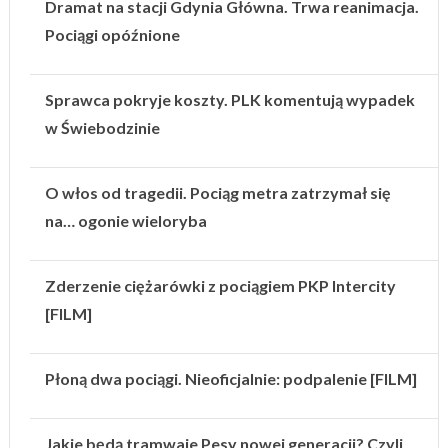
Dramat na stacji Gdynia Główna. Trwa reanimacja.
Pociągi opóźnione
Sprawca pokryje koszty. PLK komentują wypadek
w Świebodzinie
O włos od tragedii. Pociąg metra zatrzymał się
na… ogonie wieloryba
Zderzenie ciężarówki z pociągiem PKP Intercity
[FILM]
Płoną dwa pociągi. Nieoficjalnie: podpalenie [FILM]
Jakie będą tramwaje Pesy nowej generacji? Czyli