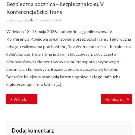
Bezpieczna bocznica – bezpieczna kolej. V
Konferencja SzkolTrans
Author
Posted
Zuzanna Rabinek
19 marca 2026
on
W dniach 13–15 maja 2026 r. odbędzie się jubileuszowa V
Konferencja Kolejowa organizowana przez SzkolTrans. Tegoroczna
edycja, realizowana pod hasłem „Bezpieczna bocznica – bezpieczna
kolej”, koncentruje się na jednym z kluczowych, choć często
niedocenianych elementów systemu transportu szynowego –
bocznicach kolejowych. Bezpieczeństwo zaczyna się lokalnie
Bocznice kolejowe stanowią istotne ogniwo całego łańcucha
logistycznego. To właśnie […]
NAWIGACJA
Wrocławscy kontrolerzy i kierowcy MPK biorą udział w szkoleniach z samoobrony
Bombardier wyprodukuje dwupoziomowe pociągi dla Seattle
WPISU
Dodaj komentarz