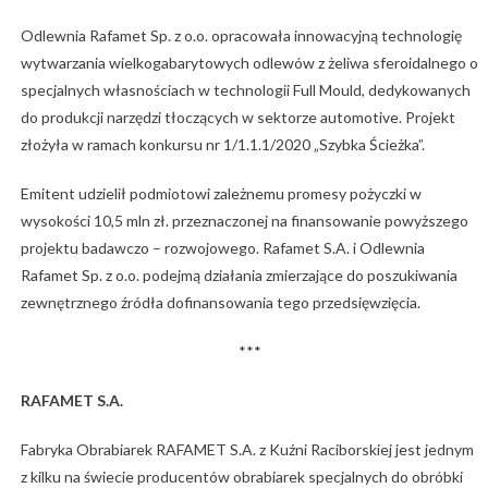
Odlewnia Rafamet Sp. z o.o. opracowała innowacyjną technologię
wytwarzania wielkogabarytowych odlewów z żeliwa sferoidalnego o
specjalnych własnościach w technologii Full Mould, dedykowanych
do produkcji narzędzi tłoczących w sektorze automotive. Projekt
złożyła w ramach konkursu nr 1/1.1.1/2020 „Szybka Ścieżka”.
Emitent udzielił podmiotowi zależnemu promesy pożyczki w
wysokości 10,5 mln zł. przeznaczonej na finansowanie powyższego
projektu badawczo – rozwojowego. Rafamet S.A. i Odlewnia
Rafamet Sp. z o.o. podejmą działania zmierzające do poszukiwania
zewnętrznego źródła dofinansowania tego przedsięwzięcia.
***
RAFAMET S.A.
Fabryka Obrabiarek RAFAMET S.A. z Kuźni Raciborskiej jest jednym
z kilku na świecie producentów obrabiarek specjalnych do obróbki