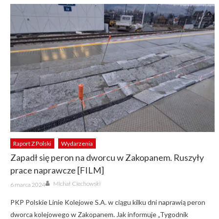
Raport Z Polski
Wydarzenia
Zapadł się peron na dworcu w Zakopanem. Ruszyły
prace naprawcze [FILM]
Author
Posted
Michał Ciechowski
6 marca 2024
on
PKP Polskie Linie Kolejowe S.A. w ciągu kilku dni naprawią peron
dworca kolejowego w Zakopanem. Jak informuje „Tygodnik