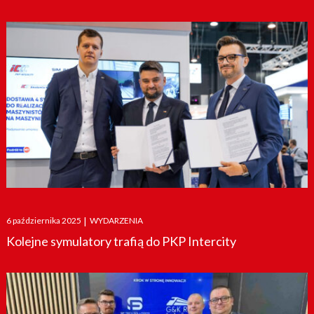
Posted
6 października 2025
|
WYDARZENIA
on
Kolejne symulatory trafią do PKP Intercity