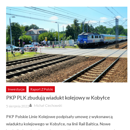
Inwestycje
Raport Z Polski
PKP PLK zbudują wiadukt kolejowy w Kobyłce
Author
Posted
Michał Ciechowski
5 sierpnia 2022
on
PKP Polskie Linie Kolejowe podpisały umowę z wykonawcą
wiaduktu kolejowego w Kobyłce, na linii Rail Baltica. Nowe