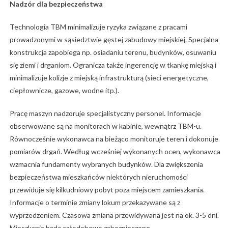
Nadzór dla bezpieczeństwa
Technologia TBM minimalizuje ryzyka związane z pracami
prowadzonymi w sąsiedztwie gęstej zabudowy miejskiej. Specjalna
konstrukcja zapobiega np. osiadaniu terenu, budynków, osuwaniu
się ziemi i drganiom. Ogranicza także ingerencję w tkankę miejską i
minimalizuje kolizje z miejską infrastrukturą (sieci energetyczne,
ciepłownicze, gazowe, wodne itp.).
Pracę maszyn nadzoruje specjalistyczny personel. Informacje
obserwowane są na monitorach w kabinie, wewnątrz TBM-u.
Równocześnie wykonawca na bieżąco monitoruje teren i dokonuje
pomiarów drgań. Według wcześniej wykonanych ocen, wykonawca
wzmacnia fundamenty wybranych budynków. Dla zwiększenia
bezpieczeństwa mieszkańców niektórych nieruchomości
przewiduje się kilkudniowy pobyt poza miejscem zamieszkania.
Informacje o terminie zmiany lokum przekazywane są z
wyprzedzeniem. Czasowa zmiana przewidywana jest na ok. 3-5 dni.
Mieszkania będą całodobowo zabezpieczone.