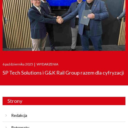
Posted
6 października 2025
|
WYDARZENIA
on
SP Tech Solutions i G&K Rail Group razem dla cyfryzacji
Strony
Redakcja
Patronaty