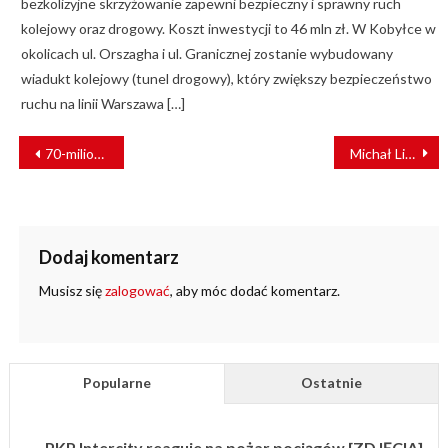
bezkolizyjne skrzyżowanie zapewni bezpieczny i sprawny ruch
kolejowy oraz drogowy. Koszt inwestycji to 46 mln zł. W Kobyłce w
okolicach ul. Orszagha i ul. Granicznej zostanie wybudowany
wiadukt kolejowy (tunel drogowy), który zwiększy bezpieczeństwo
ruchu na linii Warszawa […]
NAWIGACJA
70-milionowy pasażer wsiadł na pokład pociągu Kolei Dolnośląskich
Michał Litwin: Największe wyzwanie? Pogodzenie konwencjonalnych norm kolejowych z technologią magrail [WYWIAD]
WPISU
Dodaj komentarz
Musisz się
zalogować
, aby móc dodać komentarz.
Popularne
Ostatnie
PKP Intercity reaguje na pożar pociągów [ZDJĘCIA]