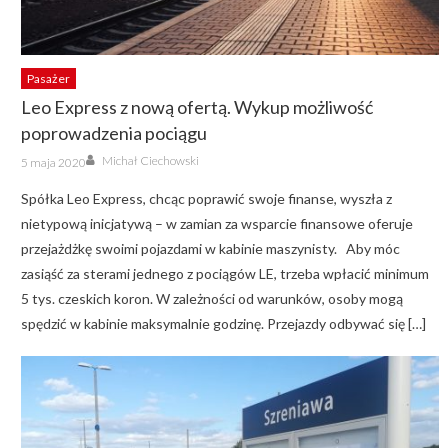
Pasażer
Leo Express z nową ofertą. Wykup możliwość
poprowadzenia pociągu
Author
Posted
Michał Ciechowski
5 maja 2020
on
Spółka Leo Express, chcąc poprawić swoje finanse, wyszła z
nietypową inicjatywą – w zamian za wsparcie finansowe oferuje
przejażdżkę swoimi pojazdami w kabinie maszynisty. Aby móc
zasiąść za sterami jednego z pociągów LE, trzeba wpłacić minimum
5 tys. czeskich koron. W zależności od warunków, osoby mogą
spędzić w kabinie maksymalnie godzinę. Przejazdy odbywać się […]