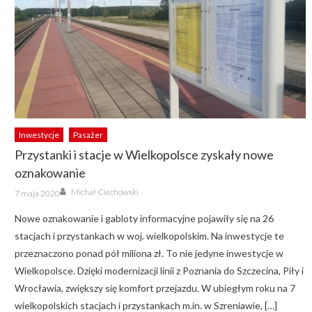
Inwestycje
Pasażer
Przystanki i stacje w Wielkopolsce zyskały nowe
oznakowanie
Author
Posted
Michał Ciechowski
7 maja 2020
on
Nowe oznakowanie i gabloty informacyjne pojawiły się na 26
stacjach i przystankach w woj. wielkopolskim. Na inwestycje te
przeznaczono ponad pół miliona zł. To nie jedyne inwestycje w
Wielkopolsce. Dzięki modernizacji linii z Poznania do Szczecina, Piły i
Wrocławia, zwiększy się komfort przejazdu. W ubiegłym roku na 7
wielkopolskich stacjach i przystankach m.in. w Szreniawie, […]