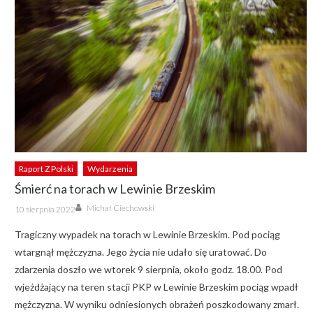
Raport Z Polski
Wydarzenia
Śmierć na torach w Lewinie Brzeskim
Author
Posted
Michał Ciechowski
10 sierpnia 2022
on
Tragiczny wypadek na torach w Lewinie Brzeskim. Pod pociąg
wtargnął mężczyzna. Jego życia nie udało się uratować. Do
zdarzenia doszło we wtorek 9 sierpnia, około godz. 18.00. Pod
wjeżdżający na teren stacji PKP w Lewinie Brzeskim pociąg wpadł
mężczyzna. W wyniku odniesionych obrażeń poszkodowany zmarł.