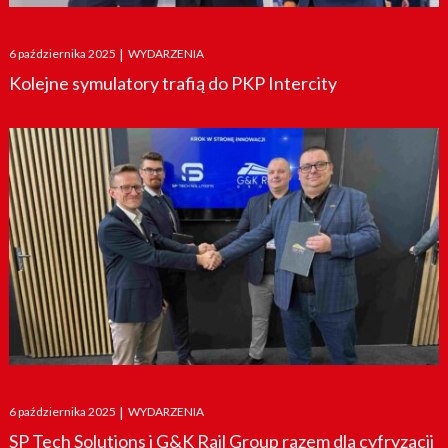
Posted
6 października 2025
|
WYDARZENIA
on
Kolejne symulatory trafią do PKP Intercity
Posted
6 października 2025
|
WYDARZENIA
on
SP Tech Solutions i G&K Rail Group razem dla cyfryzacji