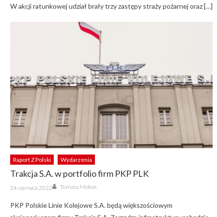
W akcji ratunkowej udział brały trzy zastępy straży pożarnej oraz […]
Raport Z Polski
Wydarzenia
Trakcja S.A. w portfolio firm PKP PLK
Author
Posted
Tomasz Mokos
24 czerwca 2022
on
PKP Polskie Linie Kolejowe S.A. będą większościowym