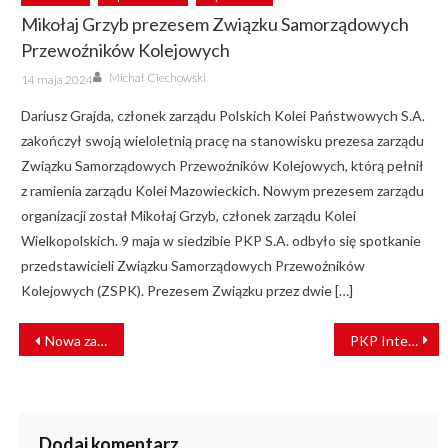
Mikołaj Grzyb prezesem Związku Samorządowych
Przewoźników Kolejowych
Author
Posted
Michał Ciechowski
14 maja 2024
on
Dariusz Grajda, członek zarządu Polskich Kolei Państwowych S.A.
zakończył swoją wieloletnią pracę na stanowisku prezesa zarządu
Związku Samorządowych Przewoźników Kolejowych, którą pełnił
z ramienia zarządu Kolei Mazowieckich. Nowym prezesem zarządu
organizacji został Mikołaj Grzyb, członek zarządu Kolei
Wielkopolskich. 9 maja w siedzibie PKP S.A. odbyło się spotkanie
przedstawicieli Związku Samorządowych Przewoźników
Kolejowych (ZSPK). Prezesem Związku przez dwie […]
NAWIGACJA
Nowa zajezdnia kolejowa Siemens
PKP Intercity i nowe lokomotywy od NEWAG
WPISU
Dodaj komentarz