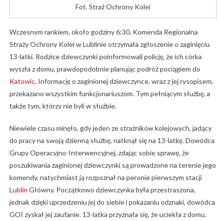
Fot. Straż Ochrony Kolei
Wczesnym rankiem, około godziny 6:30, Komenda Regionalna
Straży Ochrony Kolei w Lublinie otrzymała zgłoszenie o zaginięciu
13-latki. Rodzice dziewczynki poinformowali policję, że ich córka
wyszła z domu, prawdopodobnie planując podróż pociągiem do
Katowic
. Informację o zaginionej dziewczynce, wraz z jej rysopisem,
przekazano wszystkim funkcjonariuszom. Tym pełniącym służbę, a
także tym, którzy nie byli w służbie.
Niewiele czasu minęło, gdy jeden ze strażników kolejowych, jadący
do pracy na swoją dzienną służbę, natknął się na 13-latkę. Dowódca
Grupy Operacyjno-Interwencyjnej, zdając sobie sprawę, że
poszukiwania zaginionej dziewczynki są prowadzone na terenie jego
komendy, natychmiast ją rozpoznał na peronie pierwszym stacji
Lublin
Główny. Początkowo dziewczynka była przestraszona,
jednak dzięki uprzedzeniu jej do siebie i pokazaniu odznaki, dowódca
GOI zyskał jej zaufanie. 13-latka przyznała się, że uciekła z domu.