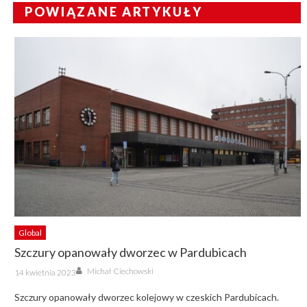
POWIĄZANE ARTYKUŁY
Global
Szczury opanowały dworzec w Pardubicach
Author
Posted
Michał Ciechowski
14 kwietnia 2023
on
Szczury opanowały dworzec kolejowy w czeskich Pardubicach.