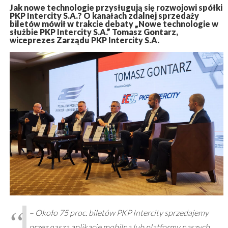
Jak nowe technologie przysługują się rozwojowi spółki
PKP Intercity S.A.? O kanałach zdalnej sprzedaży
biletów mówił w trakcie debaty „Nowe technologie w
służbie PKP Intercity S.A.” Tomasz Gontarz,
wiceprezes Zarządu PKP Intercity S.A.
– Około 75 proc. biletów PKP Intercity sprzedajemy
przez naszą aplikację mobilną lub platformy naszych