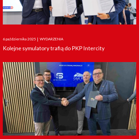
Posted
6 października 2025
|
WYDARZENIA
on
Kolejne symulatory trafią do PKP Intercity