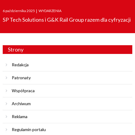
Posted
6 października 2025
|
WYDARZENIA
on
SP Tech Solutions i G&K Rail Group razem dla cyfryzacji
Strony
Redakcja
Patronaty
Współpraca
Archiwum
Reklama
Regulamin portalu