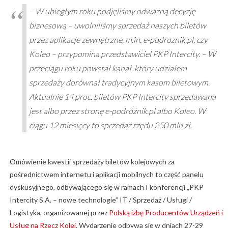
– W ubiegłym roku podjęliśmy odważną decyzję
biznesową – uwolniliśmy sprzedaż naszych biletów
przez aplikacje zewnętrzne, m.in. e-podroznik.pl, czy
Koleo – przypomina przedstawiciel PKP Intercity. – W
przeciągu roku powstał kanał, który udziałem
sprzedaży dorównał tradycyjnym kasom biletowym.
Aktualnie 14 proc. biletów PKP Intercity sprzedawana
jest albo przez stronę e-podróżnik.pl albo Koleo. W
ciągu 12 miesięcy to sprzedaż rzędu 250 mln zł.
Omówienie kwestii sprzedaży biletów kolejowych za
pośrednictwem internetu i aplikacji mobilnych to część panelu
dyskusyjnego, odbywającego się w ramach I konferencji „PKP
Intercity S.A. – nowe technologie” IT / Sprzedaż / Usługi /
Logistyka, organizowanej przez
Polską izbę Producentów Urządzeń i
Usług na Rzecz Kolei
. Wydarzenie odbywa się w dniach 27-29