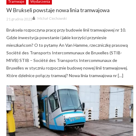
Tramwaje
Wydarzenia
W Brukseli powstaje nowa linia tramwajowa
Author
Posted
Michał Ciechowski
21 grudnia 2022
on
Bruksela rozpoczyna pracę przy budowie linii tramwajowej nr 10.
Gdzie inwestycja powstanie i jakie korzyści przyniesie
mieszkańcom? O to pytamy An Van Hamme, rzeczniczkę prasową
Société des Transports Intercommunaux de Bruxelles (STIB-
MIVB) STIB – Société des Transports Intercommunaux de
Bruxelles w styczniu rozpocznie budowę nowej linii tramwajowej.
Które dzielnice połączy tramwaj? Nowa linia tramwajowa nr […]