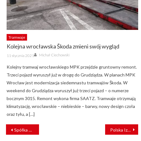
Tramwaje
Kolejna wrocławska Škoda zmieni swój wygląd
Author
Posted
Michał Ciechowski
11 stycznia 2021
on
Kolejny tramwaj wrocławskiego MPK przejdzie gruntowny remont.
Trzeci pojazd wyruszył już w drogę do Grudziądza. W planach MPK
Wrocław jest modernizacja siedemnastu tramwajów Škoda. W
weekend do Grudziądza wyruszył już trzeci pojazd – o numerze
bocznym 3015. Remont wykona firma SAATZ. Tramwaje otrzymają
klimatyzację, wrocławskie – niebieskie – barwy, nowy design czoła
oraz tyłu, a […]
NAWIGACJA
Spółka PKP wybrała wykonawcę przebudowy dworca w Gąsocinie
Polska Izba Kolei na targach TRAKO 2023 [ZDJĘCIA]
WPISU