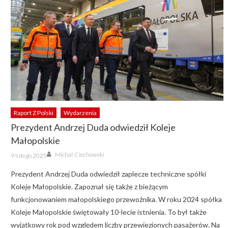
Raport Z Polski
Wydarzenia
Prezydent Andrzej Duda odwiedził Koleje
Małopolskie
Author
Posted
Michał Ciechowski
9 lutego 2025
on
Prezydent Andrzej Duda odwiedził zaplecze techniczne spółki
Koleje Małopolskie. Zapoznał się także z bieżącym
funkcjonowaniem małopolskiego przewoźnika. W roku 2024 spółka
Koleje Małopolskie świętowały 10-lecie istnienia. To był także
wyjątkowy rok pod względem liczby przewiezionych pasażerów. Na