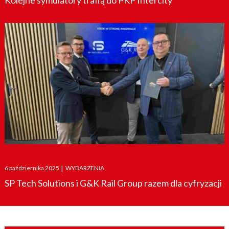
Kolejne symulatory trafią do PKP Intercity
Posted
6 października 2025
|
WYDARZENIA
on
SP Tech Solutions i G&K Rail Group razem dla cyfryzacji