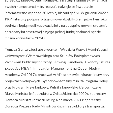
sprzedaży biletów, teleinformatyki, strategii i funduszy. W ramach
swoich kompetencji m.in. realizuje największe inwestycje
informatyczne w ponad 20-letniej historii spółki. W grudniu 2022 r.
PKP Intercity podpisało trzy umowy, dzięki którym już w tym roku
podróżni będą mogli kupować bilety na pociągi w nowym systemie
sprzedaży internetowej a z jego pełnej funkcjonalności będzie
można korzystać w 2024 r.
Tomasz Gontarz jest absolwentem Wydziału Prawa i Administracji
Uniwersytetu Warszawskiego oraz Studiów Podyplomowych
Zamówień Publicznych Szkoły Głównej Handlowej. Ukończył studia
Executive MBA in Innovation Management na Queen Hedvig
Academy. Od 2017 r. pracował w Ministerstwie Infrastruktury przy
projektach kolejowych. Był odpowiedzialny m.in. za Program Kolej+
oraz Program Przystankowy. Pełnił stanowisko kierownicze w
Biurze Ministra Infrastruktury. Od października 2020 r. społeczny
Doradca Ministra Infrastruktury, a od marca 2021 r. społeczny
Doradca Prezesa Rady Ministrów ds. infrastruktury i transportu.