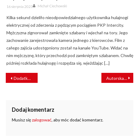
Author
Posted
Michał Ciechowski
16 sierpnia 2023
on
Kilka sekund dzieliło nieodpowiedzialnego użytkownika hulajnogi
elektrycznej od zderzenia z pędzącym pociągiem PKP Intercity.
Mężczyzna zignorował zamknięte szlabany i wjechał na tory. Jego
zachowanie zarejestrowała kamera jednego z kierowców. Film z
całego zajścia udostępniony został na kanale YouTube. Widać na
nim mężczyznę, który przechodzi pod zamkniętym szlabanem. Chwilę
później rozkłada hulajnogę i rozpędza się, wjeżdżając […]
NAWIGACJA
Dodatkowe połączenia z Torunia i Bydgoszczy do Poznania
Autorska technologia kotwiąca na wrocławskim torowisku
WPISU
Dodaj komentarz
Musisz się
zalogować
, aby móc dodać komentarz.