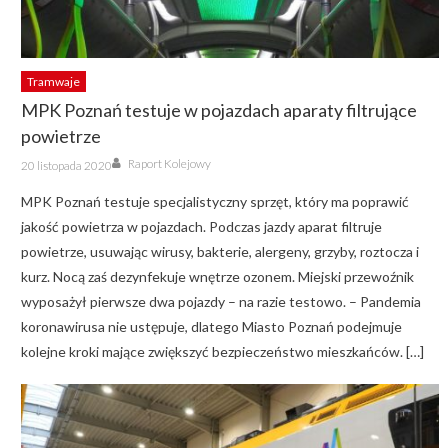
Tramwaje
MPK Poznań testuje w pojazdach aparaty filtrujące
powietrze
Author
Posted
Raport Kolejowy
20 listopada 2020
on
MPK Poznań testuje specjalistyczny sprzęt, który ma poprawić
jakość powietrza w pojazdach. Podczas jazdy aparat filtruje
powietrze, usuwając wirusy, bakterie, alergeny, grzyby, roztocza i
kurz. Nocą zaś dezynfekuje wnętrze ozonem. Miejski przewoźnik
wyposażył pierwsze dwa pojazdy – na razie testowo. – Pandemia
koronawirusa nie ustępuje, dlatego Miasto Poznań podejmuje
kolejne kroki mające zwiększyć bezpieczeństwo mieszkańców. […]