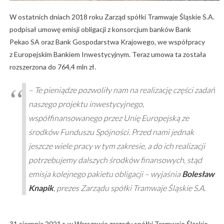
W ostatnich dniach 2018 roku Zarząd spółki Tramwaje Śląskie S.A.
podpisał umowę emisji obligacji z konsorcjum banków Bank
Pekao SA oraz Bank Gospodarstwa Krajowego, we współpracy
z Europejskim Bankiem Inwestycyjnym. Teraz umowa ta została
rozszerzona do 764,4 mln zł.
–
Te pieniądze pozwoliły nam na realizację części zadań
naszego projektu inwestycyjnego,
współfinansowanego przez Unię Europejską ze
środków Funduszu Spójności. Przed nami jednak
jeszcze wiele pracy w tym zakresie, a do ich realizacji
potrzebujemy dalszych środków finansowych, stąd
emisja kolejnego pakietu obligacji
– wyjaśnia
Bolesław
Knapik
, prezes Zarządu spółki Tramwaje Śląskie S.A.
31 sierpnia 2021 r. w Warszawie zarządy spółki Tramwaje Śląskie