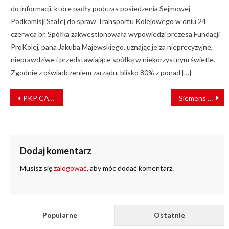
do informacji, które padły podczas posiedzenia Sejmowej
Podkomisji Stałej do spraw Transportu Kolejowego w dniu 24
czerwca br. Spółka zakwestionowała wypowiedzi prezesa Fundacji
ProKolej, pana Jakuba Majewskiego, uznając je za nieprecyzyjne,
nieprawdziwe i przedstawiające spółkę w niekorzystnym świetle.
Zgodnie z oświadczeniem zarządu, blisko 80% z ponad […]
NAWIGACJA
PKP CARGO CONNECT wzmocni eksport żywności
Siemens powołał spółkę dedykowaną rozwiązaniom ITS
WPISU
Dodaj komentarz
Musisz się
zalogować
, aby móc dodać komentarz.
Popularne
Ostatnie