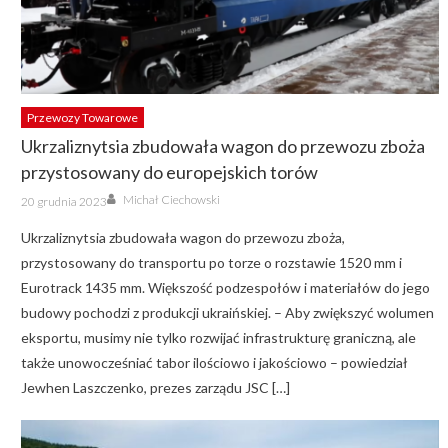
Przewozy Towarowe
Ukrzaliznytsia zbudowała wagon do przewozu zboża
przystosowany do europejskich torów
Author
Posted
Michał Ciechowski
20 grudnia 2023
on
Ukrzaliznytsia zbudowała wagon do przewozu zboża,
przystosowany do transportu po torze o rozstawie 1520 mm i
Eurotrack 1435 mm. Większość podzespołów i materiałów do jego
budowy pochodzi z produkcji ukraińskiej. – Aby zwiększyć wolumen
eksportu, musimy nie tylko rozwijać infrastrukturę graniczną, ale
także unowocześniać tabor ilościowo i jakościowo – powiedział
Jewhen Laszczenko, prezes zarządu JSC […]