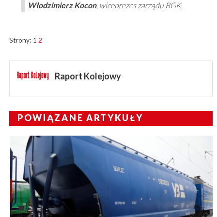
Włodzimierz Kocon
, wiceprezes zarządu BGK.
Strony:
1
2
Raport Kolejowy
POWIĄZANE ARTYKUŁY