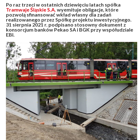
Po raz trzeci w ostatnich dziewięciu latach spółka
Tramwaje Śląskie S.A.
wyemituje obligacje, które
pozwolą sfinansować wkład własny dla zadań
realizowanego przez Spółkę projektu inwestycyjnego.
31 sierpnia 2021 r. podpisano stosowny dokument z
konsorcjum banków Pekao SA i BGK przy współudziale
EBI.