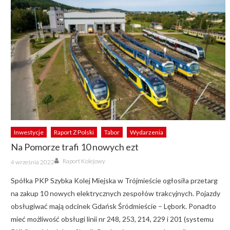
Inwestycje
Raport Z Polski
Tabor
Wydarzenia
Na Pomorze trafi 10 nowych ezt
Author
Posted
Raport Kolejowy
4 września 2022
on
Spółka PKP Szybka Kolej Miejska w Trójmieście ogłosiła przetarg
na zakup 10 nowych elektrycznych zespołów trakcyjnych. Pojazdy
obsługiwać mają odcinek Gdańsk Śródmieście – Lębork. Ponadto
mieć możliwość obsługi linii nr 248, 253, 214, 229 i 201 (systemu