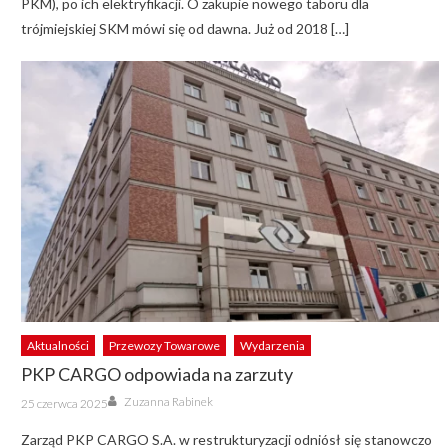
PKM), po ich elektryfikacji. O zakupie nowego taboru dla
trójmiejskiej SKM mówi się od dawna. Już od 2018 […]
Aktualności
Przewozy Towarowe
Wydarzenia
PKP CARGO odpowiada na zarzuty
Author
Posted
Zuzanna Rabinek
25 czerwca 2025
on
Zarząd PKP CARGO S.A. w restrukturyzacji odniósł się stanowczo