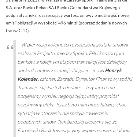
S.A. oraz Banku Pekao SA i Banku Gospodarstwa Krajowego
podpisały aneks rozszerzający wartość umowy o możliwość nowej
emisji obligacji w wysokości 496 mln zł (poprzez dodanie nowych
transz C i D).
–
W pierwszej kolejności rozszerzona została umowa
realizacji Projektu, między Spółką, EBI i konsorcjum
banków, a kolejnym etapem transakcji jest dzisiejszy
aneks do umowy o emisji obligacji
– mówi
Henryk
Kolender
, członek Zarządu Dyrektor Finansowy spółki
Tramwaje Śląskie S.A. i dodaje: –
Trzy lata temu
podjęliśmy wysiłek negocjacyjny, który przyniósł
oczekiwany efekt. Teraz było nam nieco łatwiej, choć
sytuacja w otoczeniu nie sprzyja zawieraniu
podobnych umów. Tym bardziej cieszymy się, że
Europejski Bank Inwestycyjny wspiera nasze działania