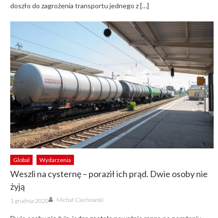
doszło do zagrożenia transportu jednego z […]
Global
Wydarzenia
Weszli na cysternę – poraził ich prąd. Dwie osoby nie
żyją
Author
Posted
Michał Ciechowski
1 grudnia 2020
on