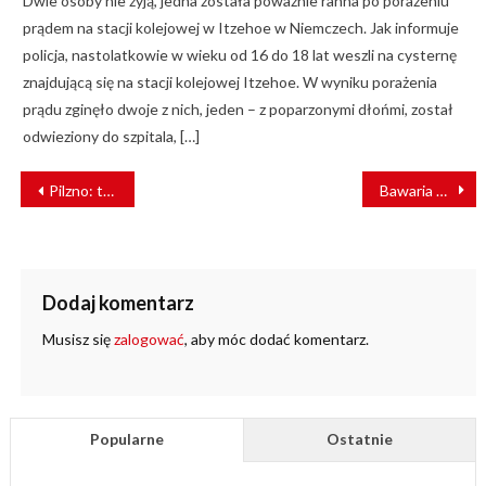
Dwie osoby nie żyją, jedna została poważnie ranna po porażeniu
prądem na stacji kolejowej w Itzehoe w Niemczech. Jak informuje
policja, nastolatkowie w wieku od 16 do 18 lat weszli na cysternę
znajdującą się na stacji kolejowej Itzehoe. W wyniku porażenia
prądu zginęło dwoje z nich, jeden – z poparzonymi dłońmi, został
odwieziony do szpitala, […]
NAWIGACJA
Pilzno: tramwaje Astra przechodzą do historii
Bawaria szuka nowych operatorów kolejowych
WPISU
Dodaj komentarz
Musisz się
zalogować
, aby móc dodać komentarz.
Popularne
Ostatnie