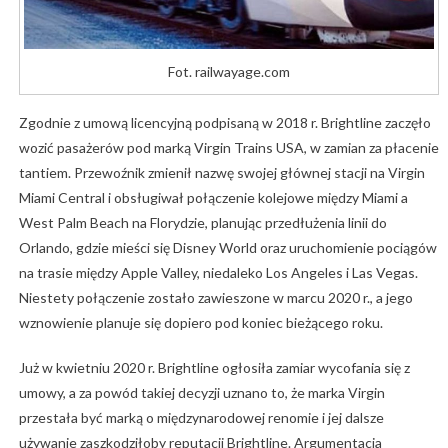
Fot. railwayage.com
Zgodnie z umową licencyjną podpisaną w 2018 r. Brightline zaczęło
wozić pasażerów pod marką Virgin Trains USA, w zamian za płacenie
tantiem. Przewoźnik zmienił nazwę swojej głównej stacji na Virgin
Miami Central i obsługiwał połączenie kolejowe między Miami a
West Palm Beach na Florydzie, planując przedłużenia linii do
Orlando, gdzie mieści się Disney World oraz uruchomienie pociągów
na trasie między Apple Valley, niedaleko Los Angeles i Las Vegas.
Niestety połączenie zostało zawieszone w marcu 2020 r., a jego
wznowienie planuje się dopiero pod koniec bieżącego roku.
Już w kwietniu 2020 r. Brightline ogłosiła zamiar wycofania się z
umowy, a za powód takiej decyzji uznano to, że marka Virgin
przestała być marką o międzynarodowej renomie i jej dalsze
używanie zaszkodziłoby reputacji Brightline. Argumentacja