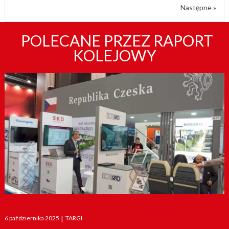
Następne »
POLECANE PRZEZ RAPORT
KOLEJOWY
Posted
6 października 2025
|
TARGI
on