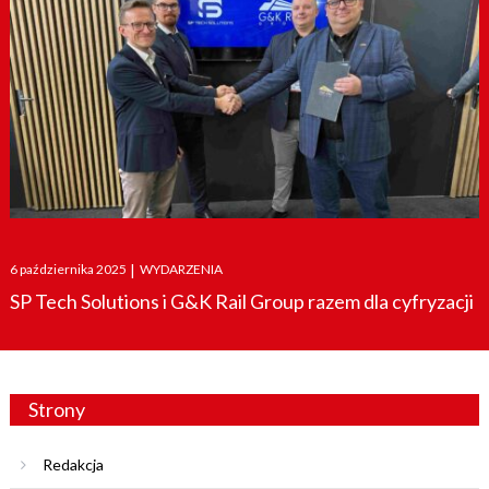
Posted
6 października 2025
|
WYDARZENIA
on
SP Tech Solutions i G&K Rail Group razem dla cyfryzacji
Strony
Redakcja