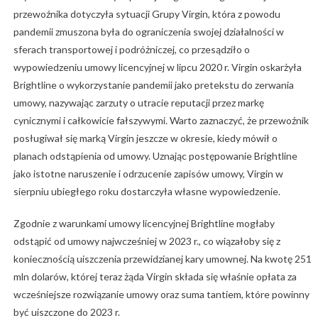
przewoźnika dotyczyła sytuacji Grupy Virgin, która z powodu
pandemii zmuszona była do ograniczenia swojej działalności w
sferach transportowej i podróżniczej, co przesądziło o
wypowiedzeniu umowy licencyjnej w lipcu 2020 r. Virgin oskarżyła
Brightline o wykorzystanie pandemii jako pretekstu do zerwania
umowy, nazywając zarzuty o utracie reputacji przez markę
cynicznymi i całkowicie fałszywymi. Warto zaznaczyć, że przewoźnik
posługiwał się marką Virgin jeszcze w okresie, kiedy mówił o
planach odstąpienia od umowy. Uznając postępowanie Brightline
jako istotne naruszenie i odrzucenie zapisów umowy, Virgin w
sierpniu ubiegłego roku dostarczyła własne wypowiedzenie.
Zgodnie z warunkami umowy licencyjnej Brightline mogłaby
odstąpić od umowy najwcześniej w 2023 r., co wiązałoby się z
koniecznością uiszczenia przewidzianej kary umownej. Na kwotę 251
mln dolarów, której teraz żąda Virgin składa się właśnie opłata za
wcześniejsze rozwiązanie umowy oraz suma tantiem, które powinny
być uiszczone do 2023 r.