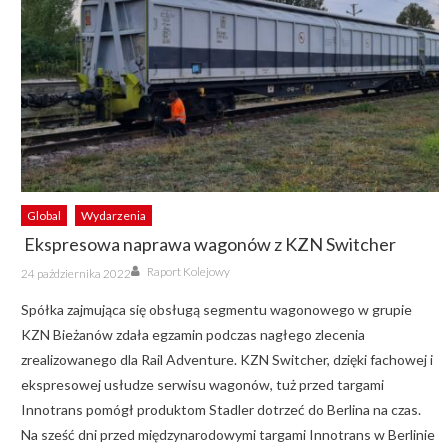
Global
Wydarzenia
Ekspresowa naprawa wagonów z KZN Switcher
Author
Posted
Raport Kolejowy
24 października 2022
on
Spółka zajmująca się obsługą segmentu wagonowego w grupie
KZN Bieżanów zdała egzamin podczas nagłego zlecenia
zrealizowanego dla Rail Adventure. KZN Switcher, dzięki fachowej i
ekspresowej usłudze serwisu wagonów, tuż przed targami
Innotrans pomógł produktom Stadler dotrzeć do Berlina na czas.
Na sześć dni przed międzynarodowymi targami Innotrans w Berlinie