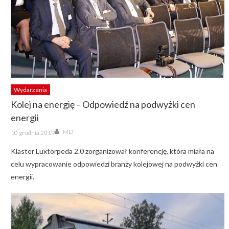
Wydarzenia
Kolej na energię – Odpowiedź na podwyżki cen
energii
Author
Posted
MD
10 grudnia 2019
on
Klaster Luxtorpeda 2.0 zorganizował konferencję, która miała na
celu wypracowanie odpowiedzi branży kolejowej na podwyżki cen
energii.