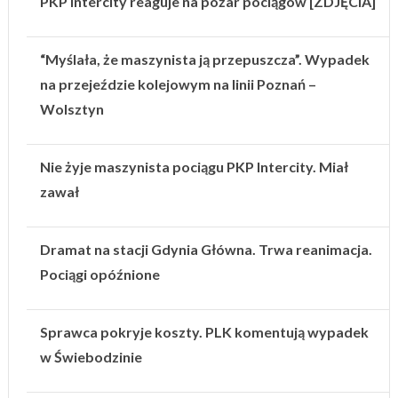
PKP Intercity reaguje na pożar pociągów [ZDJĘCIA]
“Myślała, że maszynista ją przepuszcza”. Wypadek
na przejeździe kolejowym na linii Poznań –
Wolsztyn
Nie żyje maszynista pociągu PKP Intercity. Miał
zawał
Dramat na stacji Gdynia Główna. Trwa reanimacja.
Pociągi opóźnione
Sprawca pokryje koszty. PLK komentują wypadek
w Świebodzinie