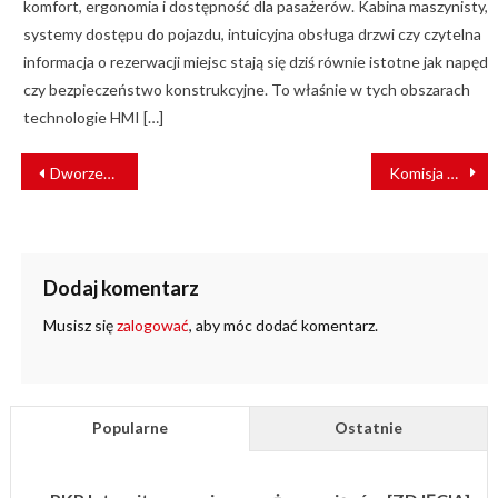
komfort, ergonomia i dostępność dla pasażerów. Kabina maszynisty,
systemy dostępu do pojazdu, intuicyjna obsługa drzwi czy czytelna
informacja o rezerwacji miejsc stają się dziś równie istotne jak napęd
czy bezpieczeństwo konstrukcyjne. To właśnie w tych obszarach
technologie HMI […]
NAWIGACJA
Dworzec PKP w Czeremsze już otwarty! [ZDJĘCIA]
Komisja Europejska udzieli wsparcia programowi kolejowemu CPK
WPISU
Dodaj komentarz
Musisz się
zalogować
, aby móc dodać komentarz.
Popularne
Ostatnie