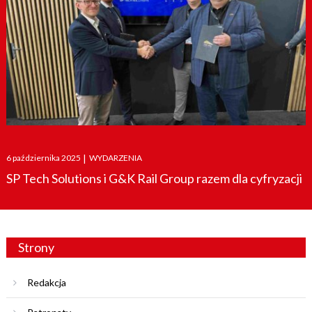
Posted
6 października 2025
|
WYDARZENIA
on
SP Tech Solutions i G&K Rail Group razem dla cyfryzacji
Strony
Redakcja