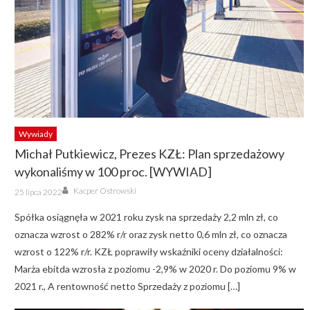
Wywiady
Michał Putkiewicz, Prezes KZŁ: Plan sprzedażowy
wykonaliśmy w 100 proc. [WYWIAD]
Author
Posted
Kacper Ostrowski
25 lipca 2022
on
Spółka osiągnęła w 2021 roku zysk na sprzedaży 2,2 mln zł, co
oznacza wzrost o 282% r/r oraz zysk netto 0,6 mln zł, co oznacza
wzrost o 122% r/r. KZŁ poprawiły wskaźniki oceny działalności:
Marża ebitda wzrosła z poziomu -2,9% w 2020 r. Do poziomu 9% w
2021 r., A rentowność netto Sprzedaży z poziomu […]