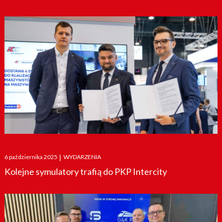
Posted
6 października 2025
|
WYDARZENIA
on
Kolejne symulatory trafią do PKP Intercity