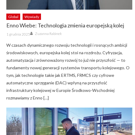
Global
Wywiady
Enno Wiebe: Technologia zmienia europejską kolej
Author
Posted
Zuzanna Rabinek
1 grudnia 2025
on
W czasach dynamicznego rozwoju technologii i rosnących ambicji
środowiskowych, europejska kolej stoi na rozdrożu. Cyfryzacja,
automatyzacja i zrównoważony rozwój to już nie przyszłość — to
fundamenty nowej generacji systemów transportu kolejowego. O
tym, jak technologie takie jak ERTMS, FRMCS czy cyfrowe
automatyczne sprzęganie (DAC) wpłyną na przyszłość
infrastruktury kolejowej w Europie Środkowo-Wschodniej
rozmawiamy z Enno […]