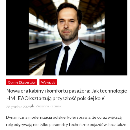
Opinie Ekspertów
Wywiady
Nowa era kabiny i komfortu pasażera: Jak technologie
HMI EAO kształtują przyszłość polskiej kolei
Author
Posted
Zuzanna Rabinek
28 grudnia 2025
on
Dynamiczna modernizacja polskiej kolei sprawia, że coraz większą
rolę odgrywają nie tylko parametry techniczne pojazdów, lecz także