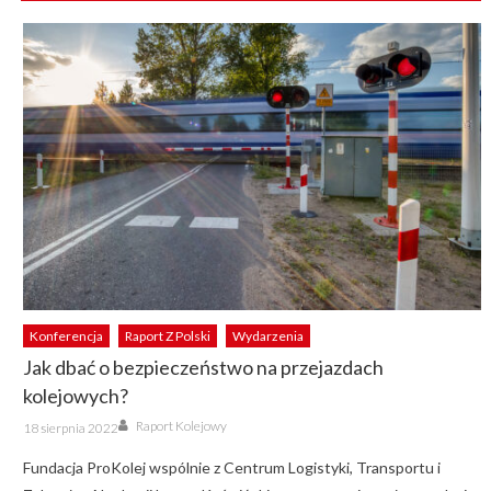
Konferencja
Raport Z Polski
Wydarzenia
Jak dbać o bezpieczeństwo na przejazdach
kolejowych?
Author
Posted
Raport Kolejowy
18 sierpnia 2022
on
Fundacja ProKolej wspólnie z Centrum Logistyki, Transportu i