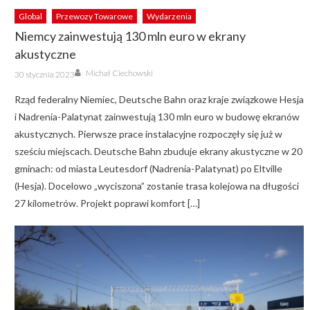
Global
Przewozy Towarowe
Wydarzenia
Niemcy zainwestują 130 mln euro w ekrany
akustyczne
Author
Posted
Michał Ciechowski
30 stycznia 2023
on
Rząd federalny Niemiec, Deutsche Bahn oraz kraje związkowe Hesja
i Nadrenia-Palatynat zainwestują 130 mln euro w budowę ekranów
akustycznych. Pierwsze prace instalacyjne rozpoczęły się już w
sześciu miejscach. Deutsche Bahn zbuduje ekrany akustyczne w 20
gminach: od miasta Leutesdorf (Nadrenia-Palatynat) po Eltville
(Hesja). Docelowo „wyciszona” zostanie trasa kolejowa na długości
27 kilometrów. Projekt poprawi komfort […]