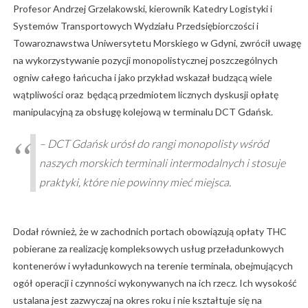
Profesor Andrzej Grzelakowski, kierownik Katedry Logistyki i
Systemów Transportowych Wydziału Przedsiębiorczości i
Towaroznawstwa Uniwersytetu Morskiego w Gdyni, zwrócił uwagę
na wykorzystywanie pozycji monopolistycznej poszczególnych
ogniw całego łańcucha i jako przykład wskazał budzącą wiele
wątpliwości oraz będącą przedmiotem licznych dyskusji opłatę
manipulacyjną za obsługę kolejową w terminalu DCT Gdańsk.
– DCT Gdańsk urósł do rangi monopolisty wśród
naszych morskich terminali intermodalnych i stosuje
praktyki, które nie powinny mieć miejsca.
Dodał również, że w zachodnich portach obowiązują opłaty THC
pobierane za realizację kompleksowych usług przeładunkowych
kontenerów i wyładunkowych na terenie terminala, obejmujących
ogół operacji i czynności wykonywanych na ich rzecz. Ich wysokość
ustalana jest zazwyczaj na okres roku i nie kształtuje się na