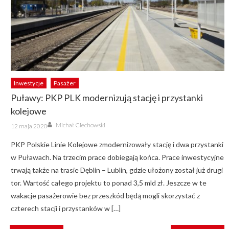
Inwestycje
Pasażer
Puławy: PKP PLK modernizują stację i przystanki
kolejowe
Author
Posted
Michał Ciechowski
12 maja 2020
on
PKP Polskie Linie Kolejowe zmodernizowały stację i dwa przystanki
w Puławach. Na trzecim prace dobiegają końca. Prace inwestycyjne
trwają także na trasie Dęblin – Lublin, gdzie ułożony został już drugi
tor. Wartość całego projektu to ponad 3,5 mld zł. Jeszcze w te
wakacje pasażerowie bez przeszkód będą mogli skorzystać z
czterech stacji i przystanków w […]