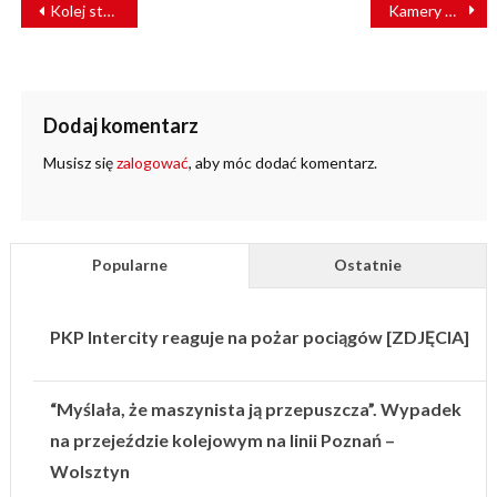
NAWIGACJA
Kolej staje się coraz nowocześniejszym i bardziej ekologicznym środkiem transportu
Kamery dbają o bezpieczeństwo na przejazdach kolejowych
WPISU
Dodaj komentarz
Musisz się
zalogować
, aby móc dodać komentarz.
Popularne
Ostatnie
PKP Intercity reaguje na pożar pociągów [ZDJĘCIA]
“Myślała, że maszynista ją przepuszcza”. Wypadek
na przejeździe kolejowym na linii Poznań –
Wolsztyn