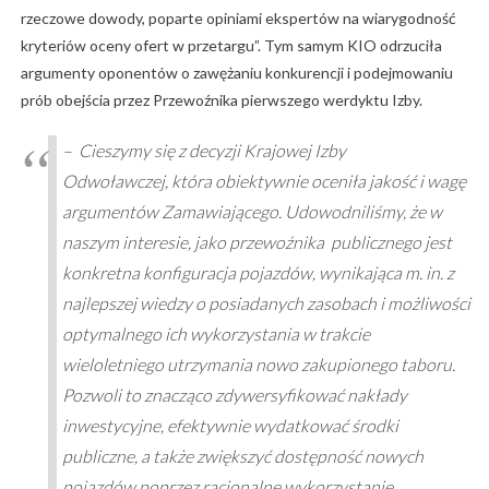
rzeczowe dowody, poparte opiniami ekspertów na wiarygodność
kryteriów oceny ofert w przetargu”. Tym samym KIO odrzuciła
argumenty oponentów o zawężaniu konkurencji i podejmowaniu
prób obejścia przez Przewoźnika pierwszego werdyktu Izby.
– Cieszymy się z decyzji Krajowej Izby
Odwoławczej, która obiektywnie oceniła jakość i wagę
argumentów Zamawiającego. Udowodniliśmy, że w
naszym interesie, jako przewoźnika publicznego jest
konkretna konfiguracja pojazdów, wynikająca m. in. z
najlepszej wiedzy o posiadanych zasobach i możliwości
optymalnego ich wykorzystania w trakcie
wieloletniego utrzymania nowo zakupionego taboru.
Pozwoli to znacząco zdywersyfikować nakłady
inwestycyjne, efektywnie wydatkować środki
publiczne, a także zwiększyć dostępność nowych
pojazdów poprzez racjonalne wykorzystanie