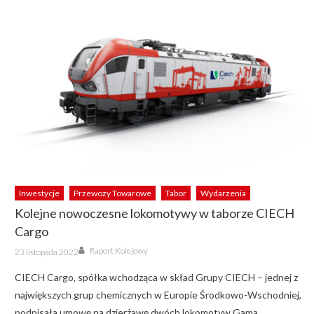
Inwestycje
Przewozy Towarowe
Tabor
Wydarzenia
Kolejne nowoczesne lokomotywy w taborze CIECH
Cargo
Author
Posted
Raport Kolejowy
23 listopada 2022
on
CIECH Cargo, spółka wchodząca w skład Grupy CIECH – jednej z
największych grup chemicznych w Europie Środkowo-Wschodniej,
podpisała umowę na dzierżawę dwóch lokomotyw Gama.