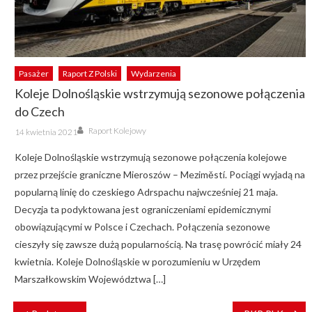
Pasażer
Raport Z Polski
Wydarzenia
Koleje Dolnośląskie wstrzymują sezonowe połączenia
do Czech
Author
Posted
Raport Kolejowy
14 kwietnia 2021
on
Koleje Dolnośląskie wstrzymują sezonowe połączenia kolejowe
przez przejście graniczne Mieroszów – Meziměstí. Pociągi wyjadą na
popularną linię do czeskiego Adrspachu najwcześniej 21 maja.
Decyzja ta podyktowana jest ograniczeniami epidemicznymi
obowiązującymi w Polsce i Czechach. Połączenia sezonowe
cieszyły się zawsze dużą popularnością. Na trasę powrócić miały 24
kwietnia. Koleje Dolnośląskie w porozumieniu w Urzędem
Marszałkowskim Województwa […]
NAWIGACJA