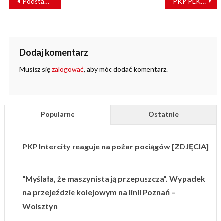
Podstawowe właściwości linii kolejowych w Polsce [RAPORT]
PKP PLK przekazują kolejne darowizny
WPISU
Dodaj komentarz
Musisz się
zalogować
, aby móc dodać komentarz.
Popularne
Ostatnie
PKP Intercity reaguje na pożar pociągów [ZDJĘCIA]
“Myślała, że maszynista ją przepuszcza”. Wypadek
na przejeździe kolejowym na linii Poznań –
Wolsztyn