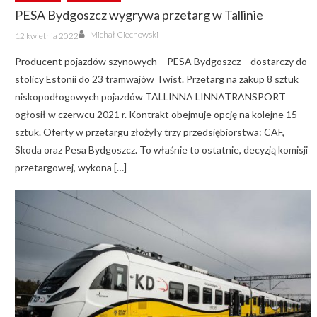
PESA Bydgoszcz wygrywa przetarg w Tallinie
Author
Posted
Michał Ciechowski
12 kwietnia 2022
on
Producent pojazdów szynowych – PESA Bydgoszcz – dostarczy do
stolicy Estonii do 23 tramwajów Twist. Przetarg na zakup 8 sztuk
niskopodłogowych pojazdów TALLINNA LINNATRANSPORT
ogłosił w czerwcu 2021 r. Kontrakt obejmuje opcję na kolejne 15
sztuk. Oferty w przetargu złożyły trzy przedsiębiorstwa: CAF,
Skoda oraz Pesa Bydgoszcz. To właśnie to ostatnie, decyzją komisji
przetargowej, wykona […]