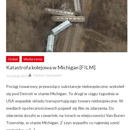
Global
Wydarzenia
Katastrofa kolejowa w Michigan [FILM]
Author
Posted
Michał Ciechowski
16 lutego 2023
on
Pociąg towarowy, przewożący substancje niebezpieczne, wykoleił
się pod Detroit w stanie Michigan. To drugi w ciągu tygodnia w
USA wypadek składu transportującego towary niebezpieczne. W
mediach społecznościowych pojawił się film ze zdarzenia. Do
zdarzenia doszło w czwartek, na torach w miejscowości Van Buren
Township, w stanie Michigan. Z szyn wypadło co najmniej sześć
wagonów, w […]