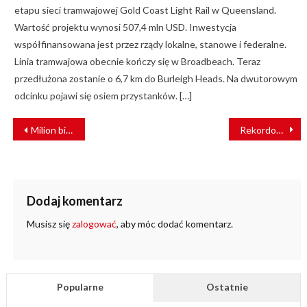
etapu sieci tramwajowej Gold Coast Light Rail w Queensland.
Wartość projektu wynosi 507,4 mln USD. Inwestycja
współfinansowana jest przez rządy lokalne, stanowe i federalne.
Linia tramwajowa obecnie kończy się w Broadbeach. Teraz
przedłużona zostanie o 6,7 km do Burleigh Heads. Na dwutorowym
odcinku pojawi się osiem przystanków. […]
NAWIGACJA
Milion biletów w promocyjnych cenach od PKP Intercity
Rekordowe wakacje na kolei [RAPORT]
WPISU
Dodaj komentarz
Musisz się
zalogować
, aby móc dodać komentarz.
Popularne
Ostatnie