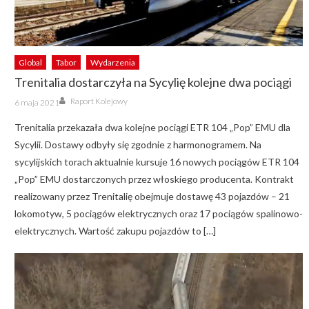
Global
Tabor
Wydarzenia
Trenitalia dostarczyła na Sycylię kolejne dwa pociągi
Author
Posted
Raport Kolejowy
6 maja 2021
on
Trenitalia przekazała dwa kolejne pociągi ETR 104 „Pop” EMU dla
Sycylii. Dostawy odbyły się zgodnie z harmonogramem. Na
sycylijskich torach aktualnie kursuje 16 nowych pociągów ETR 104
„Pop” EMU dostarczonych przez włoskiego producenta. Kontrakt
realizowany przez Trenitalię obejmuje dostawę 43 pojazdów – 21
lokomotyw, 5 pociągów elektrycznych oraz 17 pociągów spalinowo-
elektrycznych. Wartość zakupu pojazdów to […]