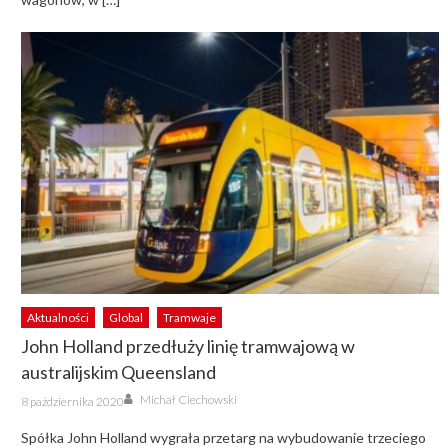
Aktualności
Global
Tramwaje
John Holland przedłuży linię tramwajową w
australijskim Queensland
Author
Posted
Michał Ciechowski
8 października 2020
on
Spółka John Holland wygrała przetarg na wybudowanie trzeciego