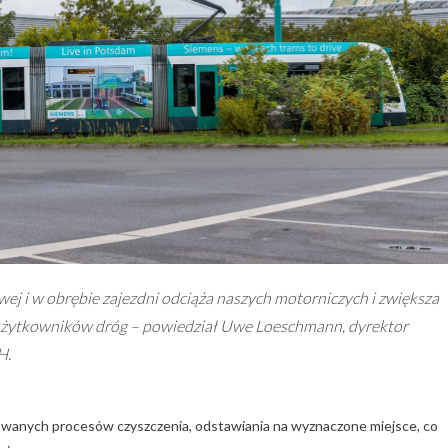
j i w obrębie zajezdni odciąża naszych motorniczych i zwiększa
użytkowników dróg – powiedział Uwe Loeschmann, dyrektor
H.
owanych procesów czyszczenia, odstawiania na wyznaczone miejsce, co