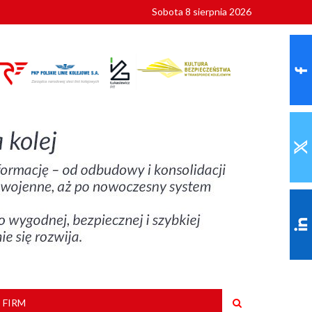
Sobota 8 sierpnia 2026
ionalnych
szkoły
 FIRM