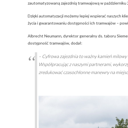
zautomatyzowaną zajezdnią tramwajową w październiku 2
Dzięki automatyzacji możemy lepiej wspierać naszych k
życia i gwarantowaniu dostępności ich tramwajów – powi
Albrecht Neumann, dyrektor generalny ds. taboru Siemen
dostępność tramwajów, dodał:
– Cyfrowa zajezdnia to ważny kamień milowy
Współpracując z naszymi partnerami, wykorzys
zredukować czasochłonne manewry na miejsc