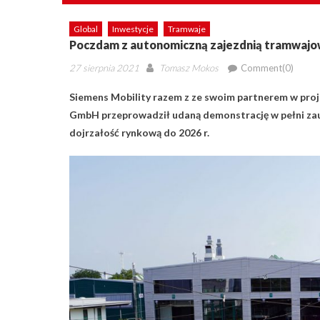
Global
Inwestycje
Tramwaje
Poczdam z autonomiczną zajezdnią tramwaj
Posted
Author
27 sierpnia 2021
Tomasz Mokos
Comment(0)
on
Siemens Mobility razem z ze swoim partnerem w pr
GmbH przeprowadził udaną demonstrację w pełni za
dojrzałość rynkową do 2026 r.