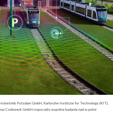
ehrsbetrieb Potsdam GmbH, Karlsruhe Institute for Technology (KIT),
) oraz Codewerk GmbH rozpoczęło wspólne badania nad w pełni