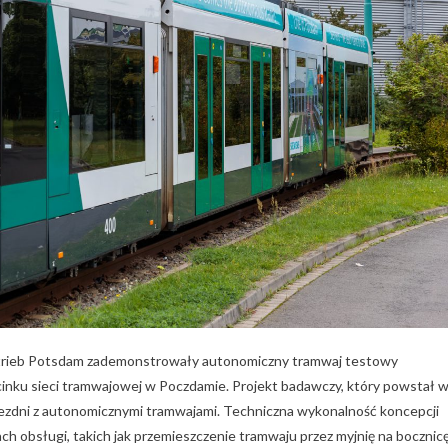
etrieb Potsdam zademonstrowały autonomiczny tramwaj testowy
inku sieci tramwajowej w Poczdamie. Projekt badawczy, który powstał 
ajezdni z autonomicznymi tramwajami. Techniczna wykonalność koncepcji
 obsługi, takich jak przemieszczenie tramwaju przez myjnię na bocznicę