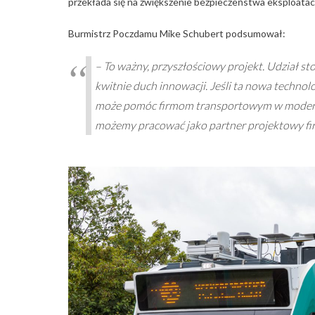
przekłada się na zwiększenie bezpieczeństwa eksploatac
Burmistrz Poczdamu Mike Schubert podsumował:
– To ważny, przyszłościowy projekt. Udział st
kwitnie duch innowacji. Jeśli ta nowa techno
może pomóc firmom transportowym w moderniza
możemy pracować jako partner projektowy fi