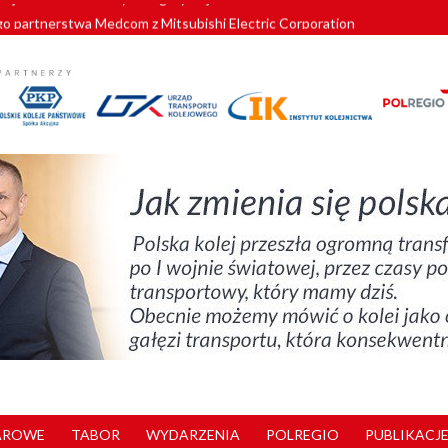
o partnerstwa Medcom z Mitsubishi Electric Corporation
tnerem „Lata na Dolnym Śląsku”. We Wrocławiu rusza weekend pełen reg
pomorskie znów szuka dostawcy nowych EZT
ach kolejowych w północnej Wielkopolsce. Łatwiejsze dojazdy do pracy i 
nuje nowe standardy kategoryzacji dworców
AROWE
TABOR
WYDARZENIA
POLREGIO
PUBLIKACJE