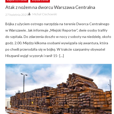
Atak z nożem na dworcu Warszawa Centralna
Author
Posted
Michał Ciechowski
27 kwietnia 2025
on
Bójka z użyciem ostrego narzędzia na terenie Dworca Centralnego
w Warszawie. Jak informuje „Miejski Reporter”, dwie osoby trafiły
do szpitala. Do zdarzenia doszło w nocy z soboty na niedzielę, około
godz. 2.00. Między kilkoma osobami wywiązała się awantura, która
po chwili przerodziła się w bójkę. W trakcie szarpaniny obywatel
Hiszpanii wyjął scyzoryk i ranił 15- […]