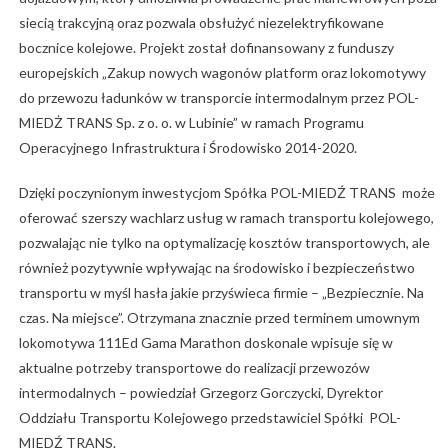
siecią trakcyjną oraz pozwala obsłużyć niezelektryfikowane
bocznice kolejowe. Projekt został dofinansowany z funduszy
europejskich „Zakup nowych wagonów platform oraz lokomotywy
do przewozu ładunków w transporcie intermodalnym przez POL-
MIEDŻ TRANS Sp. z o. o. w Lubinie” w ramach Programu
Operacyjnego Infrastruktura i Środowisko 2014-2020.
Dzięki poczynionym inwe­stycjom Spółka POL-MIEDŹ TRANS może
oferować szerszy wachlarz usług w ramach transportu kolejowego,
pozwalając nie tylko na optymalizację kosztów transportowych, ale
również pozytywnie wpływając na środowisko i bezpieczeństwo
transportu w myśl hasła jakie przyświeca firmie – „Bez­piecznie. Na
czas. Na miejsce”. Otrzymana znacznie przed terminem umownym
lokomotywa 111Ed Gama Marathon doskonale wpisuje się w
aktualne potrzeby transportowe do realizacji przewozów
intermodalnych – powiedział Grzegorz Gorczycki, Dyrektor
Oddziału Transportu Kolejowego przedstawiciel Spółki POL-
MIEDŹ TRANS.