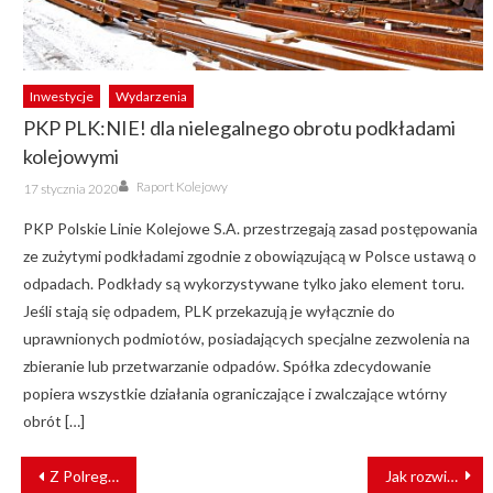
Inwestycje
Wydarzenia
PKP PLK:NIE! dla nielegalnego obrotu podkładami
kolejowymi
Author
Posted
Raport Kolejowy
17 stycznia 2020
on
PKP Polskie Linie Kolejowe S.A. przestrzegają zasad postępowania
ze zużytymi podkładami zgodnie z obowiązującą w Polsce ustawą o
odpadach. Podkłady są wykorzystywane tylko jako element toru.
Jeśli stają się odpadem, PLK przekazują je wyłącznie do
uprawnionych podmiotów, posiadających specjalne zezwolenia na
zbieranie lub przetwarzanie odpadów. Spółka zdecydowanie
popiera wszystkie działania ograniczające i zwalczające wtórny
obrót […]
NAWIGACJA
Z Polregio na festiwal „Siabrouskaja Biasieda”
Jak rozwija się sektor przewozów towarowych? Zapraszamy na konferencję
WPISU