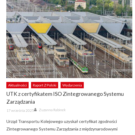
Aktualności
Raport Z Polski
Wydarzenia
UTK z certyfikatem ISO Zintegrowanego Systemu
Zarządzania
Author
Posted
Zuzanna Rabinek
17 września 2025
on
Urząd Transportu Kolejowego uzyskał certyfikat zgodności
Zintegrowanego Systemu Zarządzania z międzynarodowymi