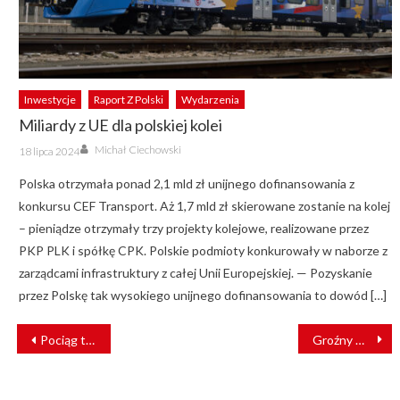
Inwestycje
Raport Z Polski
Wydarzenia
Miliardy z UE dla polskiej kolei
Author
Posted
Michał Ciechowski
18 lipca 2024
on
Polska otrzymała ponad 2,1 mld zł unijnego dofinansowania z
konkursu CEF Transport. Aż 1,7 mld zł skierowane zostanie na kolej
– pieniądze otrzymały trzy projekty kolejowe, realizowane przez
PKP PLK i spółkę CPK. Polskie podmioty konkurowały w naborze z
zarządcami infrastruktury z całej Unii Europejskiej. — Pozyskanie
przez Polskę tak wysokiego unijnego dofinansowania to dowód […]
NAWIGACJA
Pociąg towarowy zderzył się z ciężarówką wiozącą śmigło turbiny wiatrowej [FILM]
Groźny wypadek na warszawskich torach. Mężczyzna wtargnął pod pociąg
WPISU