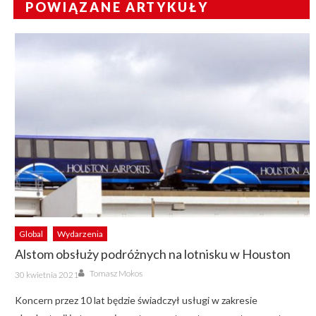
POWIĄZANE ARTYKUŁY
Global
Wydarzenia
Alstom obsłuży podróżnych na lotnisku w Houston
Author
Posted
Tomasz Mokos
30 kwietnia 2021
on
Koncern przez 10 lat będzie świadczył usługi w zakresie