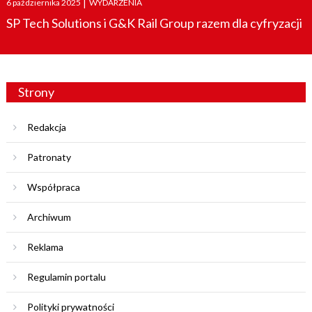
6 października 2025
|
WYDARZENIA
on
SP Tech Solutions i G&K Rail Group razem dla cyfryzacji
Strony
Redakcja
Patronaty
Współpraca
Archiwum
Reklama
Regulamin portalu
Polityki prywatności