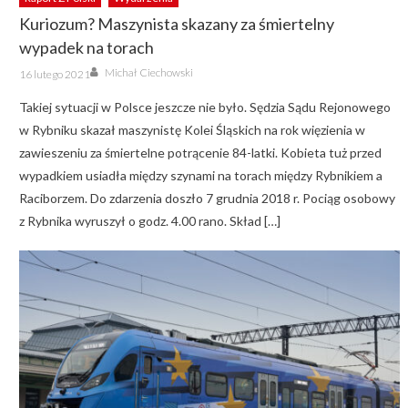
Kuriozum? Maszynista skazany za śmiertelny
wypadek na torach
Author
Posted
Michał Ciechowski
16 lutego 2021
on
Takiej sytuacji w Polsce jeszcze nie było. Sędzia Sądu Rejonowego
w Rybniku skazał maszynistę Kolei Śląskich na rok więzienia w
zawieszeniu za śmiertelne potrącenie 84-latki. Kobieta tuż przed
wypadkiem usiadła między szynami na torach między Rybnikiem a
Raciborzem. Do zdarzenia doszło 7 grudnia 2018 r. Pociąg osobowy
z Rybnika wyruszył o godz. 4.00 rano. Skład […]