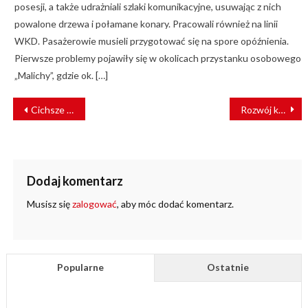
posesji, a także udrażniali szlaki komunikacyjne, usuwając z nich
powalone drzewa i połamane konary. Pracowali również na linii
WKD. Pasażerowie musieli przygotować się na spore opóźnienia.
Pierwsze problemy pojawiły się w okolicach przystanku osobowego
„Malichy”, gdzie ok. […]
NAWIGACJA
Cichsze przejazdy pociągów w rejonie czechowickim
Rozwój kolei w Zjednoczonych Emiratach Arabskich
WPISU
Dodaj komentarz
Musisz się
zalogować
, aby móc dodać komentarz.
Popularne
Ostatnie