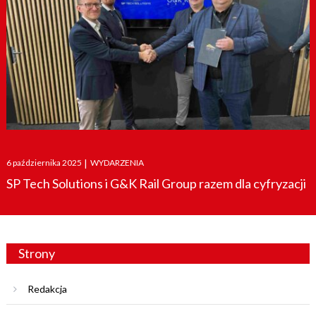
Posted
6 października 2025
|
WYDARZENIA
on
SP Tech Solutions i G&K Rail Group razem dla cyfryzacji
Strony
Redakcja