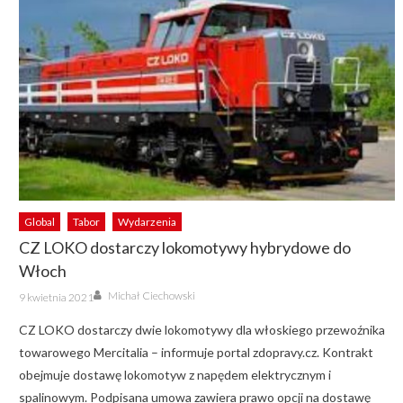
Global
Tabor
Wydarzenia
CZ LOKO dostarczy lokomotywy hybrydowe do
Włoch
Author
Posted
Michał Ciechowski
9 kwietnia 2021
on
CZ LOKO dostarczy dwie lokomotywy dla włoskiego przewoźnika
towarowego Mercitalia – informuje portal zdopravy.cz. Kontrakt
obejmuje dostawę lokomotyw z napędem elektrycznym i
spalinowym. Podpisana umowa zawiera prawo opcji na dostawę