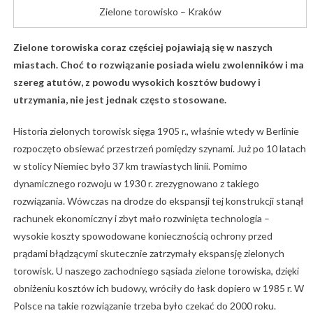
Zielone torowisko – Kraków
Zielone torowiska coraz częściej pojawiają się w naszych
miastach. Choć to rozwiązanie posiada wielu zwolenników i ma
szereg atutów, z powodu wysokich kosztów
budowy i
utrzymania, nie jest jednak często stosowane.
Historia zielonych torowisk sięga 1905 r., właśnie wtedy w Berlinie
rozpoczęto obsiewać przestrzeń pomiędzy szynami. Już po 10 latach
w stolicy Niemiec było 37 km trawiastych linii. Pomimo
dynamicznego rozwoju w 1930 r. zrezygnowano z takiego
rozwiązania. Wówczas na drodze do ekspansji tej konstrukcji stanął
rachunek ekonomiczny i zbyt mało rozwinięta technologia –
wysokie koszty spowodowane koniecznością ochrony przed
prądami błądzącymi skutecznie zatrzymały ekspansję zielonych
torowisk. U naszego zachodniego sąsiada zielone torowiska, dzięki
obniżeniu kosztów ich budowy, wróciły do łask dopiero w 1985 r. W
Polsce na takie rozwiązanie trzeba było czekać do 2000 roku.