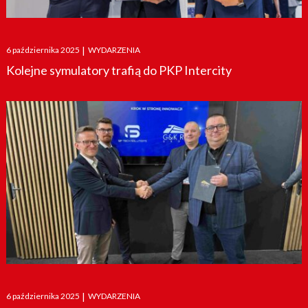
Posted
6 października 2025
|
WYDARZENIA
on
Kolejne symulatory trafią do PKP Intercity
Posted
6 października 2025
|
WYDARZENIA
on