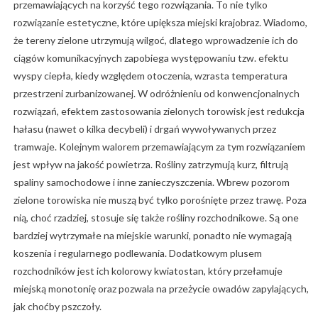
przemawiających na korzyść tego rozwiązania. To nie tylko
rozwiązanie estetyczne, które upiększa miejski krajobraz. Wiadomo,
że tereny zielone utrzymują wilgoć, dlatego wprowadzenie ich do
ciągów komunikacyjnych zapobiega występowaniu tzw. efektu
wyspy ciepła, kiedy względem otoczenia, wzrasta temperatura
przestrzeni zurbanizowanej. W odróżnieniu od konwencjonalnych
rozwiązań, efektem zastosowania zielonych torowisk jest redukcja
hałasu (nawet o kilka decybeli) i drgań wywoływanych przez
tramwaje. Kolejnym walorem przemawiającym za tym rozwiązaniem
jest wpływ na jakość powietrza. Rośliny zatrzymują kurz, filtrują
spaliny samochodowe i inne zanieczyszczenia. Wbrew pozorom
zielone torowiska nie muszą być tylko porośnięte przez trawę. Poza
nią, choć rzadziej, stosuje się także rośliny rozchodnikowe. Są one
bardziej wytrzymałe na miejskie warunki, ponadto nie wymagają
koszenia i regularnego podlewania. Dodatkowym plusem
rozchodników jest ich kolorowy kwiatostan, który przełamuje
miejską monotonię oraz pozwala na przeżycie owadów zapylających,
jak choćby pszczoły.