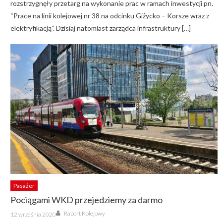
rozstrzygnęły przetarg na wykonanie prac w ramach inwestycji pn.
“Prace na linii kolejowej nr 38 na odcinku Giżycko – Korsze wraz z
elektryfikacją”. Dzisiaj natomiast zarządca infrastruktury […]
Pasażer
Pociągami WKD przejedziemy za darmo
Author
Posted
Raport Kolejowy
12 września 2020
on