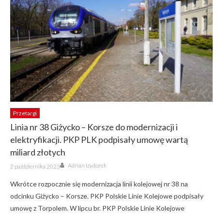
Przetargi
Linia nr 38 Giżycko – Korsze do modernizacji i
elektryfikacji. PKP PLK podpisały umowę wartą
miliard złotych
Author
Posted
Adrian Izydorek
2 października 2023
on
Wkrótce rozpocznie się modernizacja linii kolejowej nr 38 na
odcinku Giżycko – Korsze. PKP Polskie Linie Kolejowe podpisały
umowę z Torpolem. W lipcu br. PKP Polskie Linie Kolejowe