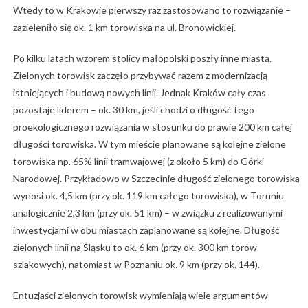
Wtedy to w Krakowie pierwszy raz zastosowano to rozwiązanie –
zazieleniło się ok. 1 km torowiska na ul. Bronowickiej.
Po kilku latach wzorem stolicy małopolski poszły inne miasta.
Zielonych torowisk zaczęło przybywać razem z modernizacją
istniejących i budową nowych linii. Jednak Kraków cały czas
pozostaje liderem – ok. 30 km, jeśli chodzi o długość tego
proekologicznego rozwiązania w stosunku do prawie 200 km całej
długości torowiska. W tym mieście planowane są kolejne zielone
torowiska np. 65% linii tramwajowej (z około 5 km) do Górki
Narodowej. Przykładowo w Szczecinie długość zielonego torowiska
wynosi ok. 4,5 km (przy ok. 119 km całego torowiska), w Toruniu
analogicznie 2,3 km (przy ok. 51 km) – w związku z realizowanymi
inwestycjami w obu miastach zaplanowane są kolejne. Długość
zielonych linii na Śląsku to ok. 6 km (przy ok. 300 km torów
szlakowych), natomiast w Poznaniu ok. 9 km (przy ok. 144).
Entuzjaści zielonych torowisk wymieniają wiele argumentów