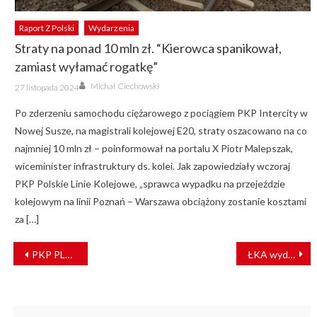
Raport Z Polski
Wydarzenia
Straty na ponad 10 mln zł. “Kierowca spanikował,
zamiast wyłamać rogatkę”
Author
Posted
Michał Ciechowski
27 listopada 2024
on
Po zderzeniu samochodu ciężarowego z pociągiem PKP Intercity w
Nowej Susze, na magistrali kolejowej E20, straty oszacowano na co
najmniej 10 mln zł – poinformował na portalu X Piotr Malepszak,
wiceminister infrastruktury ds. kolei. Jak zapowiedziały wczoraj
PKP Polskie Linie Kolejowe, „sprawca wypadku na przejeździe
kolejowym na linii Poznań – Warszawa obciążony zostanie kosztami
za […]
NAWIGACJA
PKP PLK ogłosiła przetarg na modernizację na linii Warszawa – Otwock
ŁKA wydłuża ważność biletów okresowych kolejnym grupom osób walczących z COVID-19
WPISU