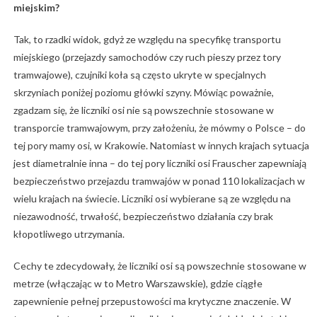
miejskim?
Tak, to rzadki widok, gdyż ze względu na specyfikę transportu
miejskiego (przejazdy samochodów czy ruch pieszy przez tory
tramwajowe), czujniki koła są często ukryte w specjalnych
skrzyniach poniżej poziomu główki szyny. Mówiąc poważnie,
zgadzam się, że liczniki osi nie są powszechnie stosowane w
transporcie tramwajowym, przy założeniu, że mówmy o Polsce – do
tej pory mamy osi, w Krakowie. Natomiast w innych krajach sytuacja
jest diametralnie inna – do tej pory liczniki osi Frauscher zapewniają
bezpieczeństwo przejazdu tramwajów w ponad 110 lokalizacjach w
wielu krajach na świecie. Liczniki osi wybierane są ze względu na
niezawodność, trwałość, bezpieczeństwo działania czy brak
kłopotliwego utrzymania.
Cechy te zdecydowały, że liczniki osi są powszechnie stosowane w
metrze (włączając w to Metro Warszawskie), gdzie ciągłe
zapewnienie pełnej przepustowości ma krytyczne znaczenie. W