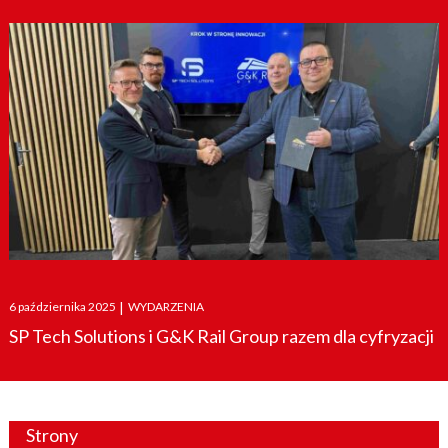
Posted
6 października 2025
|
WYDARZENIA
on
SP Tech Solutions i G&K Rail Group razem dla cyfryzacji
Strony