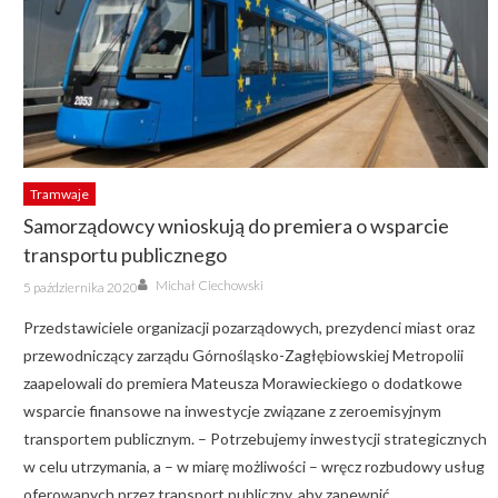
Tramwaje
Samorządowcy wnioskują do premiera o wsparcie
transportu publicznego
Author
Posted
Michał Ciechowski
5 października 2020
on
Przedstawiciele organizacji pozarządowych, prezydenci miast oraz
przewodniczący zarządu Górnośląsko-Zagłębiowskiej Metropolii
zaapelowali do premiera Mateusza Morawieckiego o dodatkowe
wsparcie finansowe na inwestycje związane z zeroemisyjnym
transportem publicznym. – Potrzebujemy inwestycji strategicznych
w celu utrzymania, a – w miarę możliwości – wręcz rozbudowy usług
oferowanych przez transport publiczny, aby zapewnić