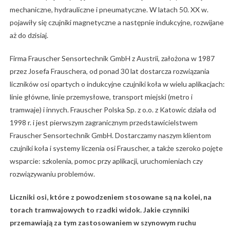
mechaniczne, hydrauliczne i pneumatyczne. W latach 50. XX w.
pojawiły się czujniki magnetyczne a następnie indukcyjne, rozwijane
aż do dzisiaj.
Firma Frauscher Sensortechnik GmbH z Austrii, założona w 1987
przez Josefa Frauschera, od ponad 30 lat dostarcza rozwiązania
liczników osi opartych o indukcyjne czujniki koła w wielu aplikacjach:
linie główne, linie przemysłowe, transport miejski (metro i
tramwaje) i innych. Frauscher Polska Sp. z o.o. z Katowic działa od
1998 r. i jest pierwszym zagranicznym przedstawicielstwem
Frauscher Sensortechnik GmbH. Dostarczamy naszym klientom
czujniki koła i systemy liczenia osi Frauscher, a także szeroko pojęte
wsparcie: szkolenia, pomoc przy aplikacji, uruchomieniach czy
rozwiązywaniu problemów.
Liczniki osi, które z powodzeniem stosowane są na kolei, na
torach tramwajowych to rzadki widok. Jakie czynniki
przemawiają za tym zastosowaniem w szynowym ruchu