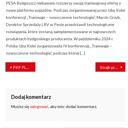
PESA Bydgoszcz niebawem rozszerzy swoją tramwajową ofertę o
nowe platformy pojazdów. Podczas zorganizowanej przez Izbę Kolei
konferencji „Tramwaje – nowoczesne technologie”, Marcin Grzyb,
Dyrektor Sprzedaży LRV w Pesie przedstawił technologiczne
rozwiązania, które zostaną zaimplementowane w najnowszych
produktach bydgoskiego producenta. W październiku 2024 r.
Polska Izba Kolei zorganizowała IV konferencję „Tramwaje –
nowoczesne technologie”, podczas której […]
NAWIGACJA
PKP PLK przebudują linię kolejową Warszawa Wschodnia – Warszawa Wawer
Strajk pracowników niemieckiej kolei. Utrudnienia potrwają do piątku
WPISU
Dodaj komentarz
Musisz się
zalogować
, aby móc dodać komentarz.