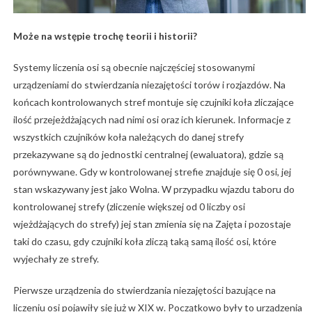
Może na wstępie trochę teorii i historii?
Systemy liczenia osi są obecnie najczęściej stosowanymi
urządzeniami do stwierdzania niezajętości torów i rozjazdów. Na
końcach kontrolowanych stref montuje się czujniki koła zliczające
ilość przejeżdżających nad nimi osi oraz ich kierunek. Informacje z
wszystkich czujników koła należących do danej strefy
przekazywane są do jednostki centralnej (ewaluatora), gdzie są
porównywane. Gdy w kontrolowanej strefie znajduje się 0 osi, jej
stan wskazywany jest jako Wolna. W przypadku wjazdu taboru do
kontrolowanej strefy (zliczenie większej od 0 liczby osi
wjeżdżających do strefy) jej stan zmienia się na Zajęta i pozostaje
taki do czasu, gdy czujniki koła zliczą taką samą ilość osi, które
wyjechały ze strefy.
Pierwsze urządzenia do stwierdzania niezajętości bazujące na
liczeniu osi pojawiły się już w XIX w. Początkowo były to urządzenia