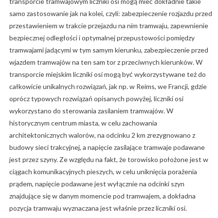
transporcie tramwajowym liczniki osi mogą mieć dokładnie takie
samo zastosowanie jak na kolei, czyli: zabezpieczenie rozjazdu przed
przestawieniem w trakcie przejazdu na nim tramwaju, zapewnienie
bezpiecznej odległości i optymalnej przepustowości pomiędzy
tramwajami jadącymi w tym samym kierunku, zabezpieczenie przed
wjazdem tramwajów na ten sam tor z przeciwnych kierunków. W
transporcie miejskim liczniki osi mogą być wykorzystywane też do
całkowicie unikalnych rozwiązań, jak np. w Reims, we Francji, gdzie
oprócz typowych rozwiązań opisanych powyżej, liczniki osi
wykorzystano do sterowania zasilaniem tramwajów. W
historycznym centrum miasta, w celu zachowania
architektonicznych walorów, na odcinku 2 km zrezygnowano z
budowy sieci trakcyjnej, a napięcie zasilające tramwaje podawane
jest przez szyny. Ze względu na fakt, że torowisko położone jest w
ciągach komunikacyjnych pieszych, w celu uniknięcia porażenia
prądem, napięcie podawane jest wyłącznie na odcinki szyn
znajdujące się w danym momencie pod tramwajem, a dokładna
pozycja tramwaju wyznaczana jest właśnie przez liczniki osi.