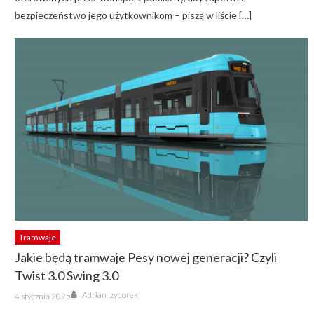
bezpieczeństwo jego użytkownikom – piszą w liście […]
Tramwaje
Jakie będą tramwaje Pesy nowej generacji? Czyli
Twist 3.0 Swing 3.0
Author
Posted
Adrian Izydorek
4 stycznia 2025
on