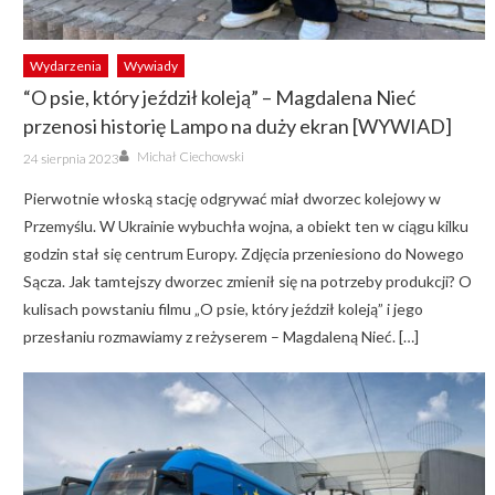
Wydarzenia
Wywiady
“O psie, który jeździł koleją” – Magdalena Nieć
przenosi historię Lampo na duży ekran [WYWIAD]
Author
Posted
Michał Ciechowski
24 sierpnia 2023
on
Pierwotnie włoską stację odgrywać miał dworzec kolejowy w
Przemyślu. W Ukrainie wybuchła wojna, a obiekt ten w ciągu kilku
godzin stał się centrum Europy. Zdjęcia przeniesiono do Nowego
Sącza. Jak tamtejszy dworzec zmienił się na potrzeby produkcji? O
kulisach powstaniu filmu „O psie, który jeździł koleją” i jego
przesłaniu rozmawiamy z reżyserem – Magdaleną Nieć. […]