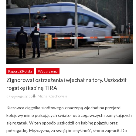
Raport Z Polski
Wydarzenia
Zignorował ostrzeżenia i wjechał na tory. Uszkodził
rogatkę i kabinę TIRA
Author
Posted
Michał Ciechowski
25 stycznia 2022
on
Kierowca ciągnika siodłowego z naczepą wjechał na przejazd
kolejowy mimo pulsujących świateł ostrzegawczych i zamykających
się rogatek. W ten sposób uszkodził on kabinę pojazdu oraz
półrogatkę. Mężczyzna, za swoją bezmyślność, słono zapłacił. Do