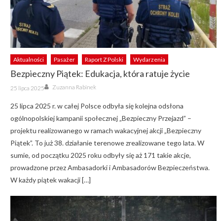
Aktualności
Pasażer
Raport Z Polski
Wydarzenia
Bezpieczny Piątek: Edukacja, która ratuje życie
Author
Posted
Zuzanna Rabinek
25 lipca 2025
on
25 lipca 2025 r. w całej Polsce odbyła się kolejna odsłona
ogólnopolskiej kampanii społecznej „Bezpieczny Przejazd” –
projektu realizowanego w ramach wakacyjnej akcji „Bezpieczny
Piątek”. To już 38. działanie terenowe zrealizowane tego lata. W
sumie, od początku 2025 roku odbyły się aż 171 takie akcje,
prowadzone przez Ambasadorki i Ambasadorów Bezpieczeństwa.
W każdy piątek wakacji […]