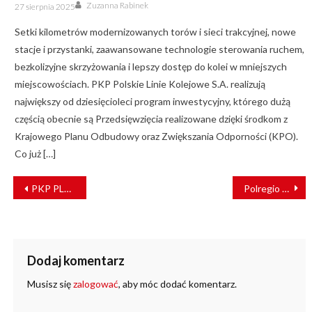
Author
Posted
Zuzanna Rabinek
27 sierpnia 2025
on
Setki kilometrów modernizowanych torów i sieci trakcyjnej, nowe
stacje i przystanki, zaawansowane technologie sterowania ruchem,
bezkolizyjne skrzyżowania i lepszy dostęp do kolei w mniejszych
miejscowościach. PKP Polskie Linie Kolejowe S.A. realizują
największy od dziesięcioleci program inwestycyjny, którego dużą
częścią obecnie są Przedsięwzięcia realizowane dzięki środkom z
Krajowego Planu Odbudowy oraz Zwiększania Odporności (KPO).
Co już […]
NAWIGACJA
PKP PLK zwiększa bezpieczeństwo na przejazdach w woj. lubelskim
Polregio wznawia połączenia przygraniczne
WPISU
Dodaj komentarz
Musisz się
zalogować
, aby móc dodać komentarz.