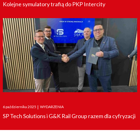
Kolejne symulatory trafią do PKP Intercity
Posted
6 października 2025
|
WYDARZENIA
on
SP Tech Solutions i G&K Rail Group razem dla cyfryzacji