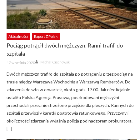
Aktualności
Raport Z Polski
Pociąg potrącił dwóch mężczyzn. Ranni trafili do
szpitala
Author
Posted
Michał Ciechowski
17 września 2020
on
Dwóch mężczyzn trafiło do szpitala po potrąceniu przez pociąg na
trasie między Warszawą Wschodnią a Warszawą Rembertów. Do
zdarzenia doszło w czwartek, około godz. 17.00. Jak nieoficjalnie
ustaliła Polska Agencja Prasowa, poszkodowani mężczyźni
przechodzili przez niestrzeżone przejście dla pieszych. Rannych do
szpitali przewiozły karetki pogotowia ratunkowego. Przyczyny i
okoliczności zdarzenia wyjaśnia policja pod nadzorem prokuratora.
[…]