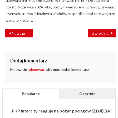
tramwaju linii nr 7. Zniszczenia w tramwaju linii nr 7 Do zdarzenia
doszło 6 czerwca 2024 roku, późnym wieczorem. Sprawcy, używając
czarnych, trudno ścieralnych pisaków, oszpecili niemal całe wnętrze
wagonu – ściany, […]
NAWIGACJA
Nowy przystanek kolejowy pod Warszawą
Zwłoki noworodka w pobliżu torów. Policja szuka świadków
WPISU
Dodaj komentarz
Musisz się
zalogować
, aby móc dodać komentarz.
Popularne
Ostatnie
PKP Intercity reaguje na pożar pociągów [ZDJĘCIA]