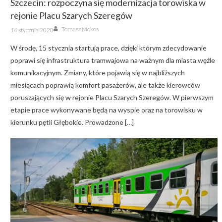
Szczecin: rozpoczyna się modernizacja torowiska w
rejonie Placu Szarych Szeregów
Author
Posted
Tomasz Mokos
14 stycznia 2020
on
W środę, 15 stycznia startują prace, dzięki którym zdecydowanie
poprawi się infrastruktura tramwajowa na ważnym dla miasta węźle
komunikacyjnym. Zmiany, które pojawią się w najbliższych
miesiącach poprawią komfort pasażerów, ale także kierowców
poruszających się w rejonie Placu Szarych Szeregów. W pierwszym
etapie prace wykonywane będą na wyspie oraz na torowisku w
kierunku pętli Głębokie. Prowadzone […]