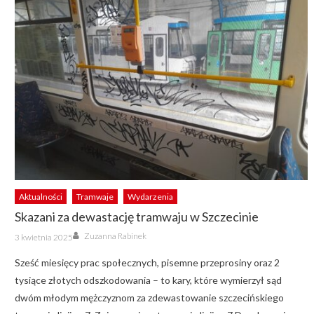
Aktualności
Tramwaje
Wydarzenia
Skazani za dewastację tramwaju w Szczecinie
Author
Posted
Zuzanna Rabinek
3 kwietnia 2025
on
Sześć miesięcy prac społecznych, pisemne przeprosiny oraz 2
tysiące złotych odszkodowania – to kary, które wymierzył sąd
dwóm młodym mężczyznom za zdewastowanie szczecińskiego