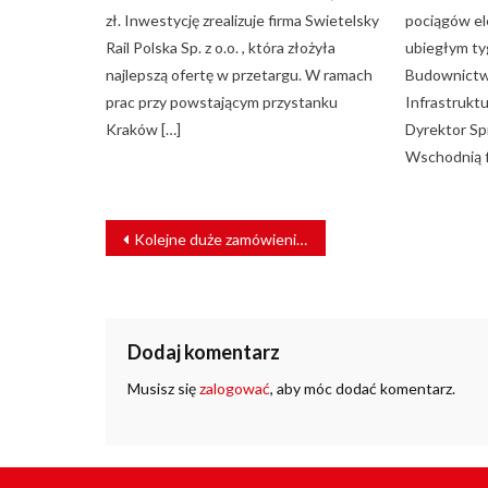
zł. Inwestycję zrealizuje firma Swietelsky
pociągów el
Rail Polska Sp. z o.o. , która złożyła
ubiegłym ty
najlepszą ofertę w przetargu. W ramach
Budownictwa
prac przy powstającym przystanku
Infrastrukt
Kraków […]
Dyrektor Sp
Wschodnią f
NAWIGACJA
Kolejne duże zamówienie dla Alstom
WPISU
Dodaj komentarz
Musisz się
zalogować
, aby móc dodać komentarz.