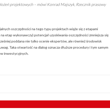
ałożeń projektowych –
mówi Konrad Majszyk, Rzecznik prasowy
jalnych oszczędności na tego typu projektach wiąże się z etapami
e na etap wykonawczy) potencjał uzyskiwania oszczędności zmniejsza się
eśniej poddana nie tylko ocenie ekspertów, ale również środowisk
uwag. Taka otwartość na dialog oznacza dłuższe procedury i tym samym
ów inwestycyjnych.