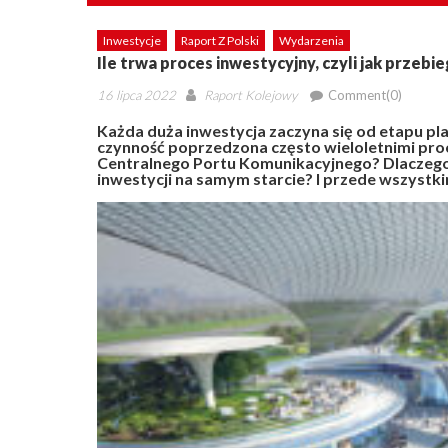
Inwestycje
Raport Z Polski
Wydarzenia
Ile trwa proces inwestycyjny, czyli jak przebi
Posted
Author
16 lipca 2022
Raport Kolejowy
Comment(0)
on
Każda duża inwestycja zaczyna się od etapu p
czynność poprzedzona często wieloletnimi pr
Centralnego Portu Komunikacyjnego? Dlaczego 
inwestycji na samym starcie? I przede wszystk