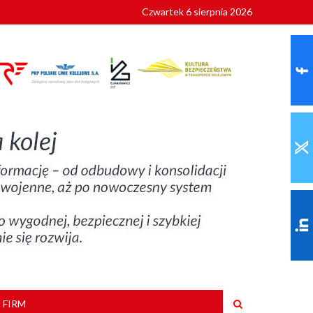
Czwartek 6 sierpnia 2026
9 roku
 FIRM