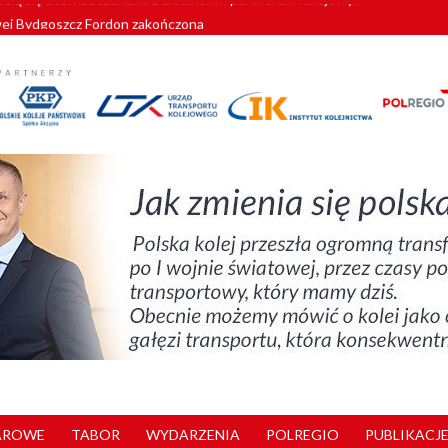
wej Bydgoszcz Fordon zakończona
zystkie Vectrony na 230 km/h
pociągi od PESA. Sześć nowoczesnych ELF-ów wyjedzie na tory w 202
c dla GySEV gotowe
zielą się doświadczeniami z ukraińskim partnerem kolejowym
AROWE
TABOR
WYDARZENIA
POLREGIO
PUBLIKACJE