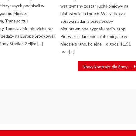
ektrycznych podpisali w
wstrzymany został ruch kolejowy na
godniu Minister
białostockich torach. Wszystko za
, Transportu i
sprawą nadania przez osoby
ury Tomislav Momirovich oraz
nieuprawnione sygnału radio-stop.
rzedaży na Europę Środkową i
Pierwsze zdarzenie miało miejsce w
irmy Stadler Zeljko […]
niedzielę rano, kolejne – o godz. 11.51
oraz […]
Nowy kontrakt dla firmy Newag