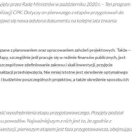
yjęty przez Radę Ministrów w październiku 2020 r. – Ten program
alizacji CPK. Dotyczy on pierwszego z etapów przygotowań do
ojawi się nowa odsłona dokumentu na kolejne lata trwania
wiązane z planowaniem oraz opracowaniem założeń projektowych. Także –
py, szczególnie jeśli pracuje się w reżimie finansów publicznych, jest
zczegółowe zdefiniowanie zakresu i skali inwestycji, przyjęcie
izacji przedsięwzięcia. Nie mniej istotne jest określenie optymalnego
k i budżetów poszczególnych projektów, a także określenie sposobu ich
ość wyodrębnienia etapu przygotowawczego. Przyjęty podział
ku powodów. Najważniejszym z nich jest to, że zgodnie z
inwestycji, pierwszym etapem jest faza przygotowawcza, obejmując