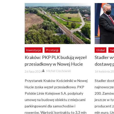
Inwestycje
Przetargi
Global
Ta
Kraków: PKP PLK budują węzeł
Stadler w
przesiadkowy w Nowej Hucie
dostawę p
Author
Posted
Posted
Michał Ciechowski
26 lipca 2024
14 kwietnia 2
on
on
Przystanek Kraków Kościelniki w Nowej
Stadler dost
Hucie zyska węzeł przesiadkowy. PKP
najnowocześn
Polskie Linie Kolejowe S.A. podpisały
200. Zamówi
umowę na budowę obiektu z miejscami
jeszcze w ty
parkingowymi dla samochodów i
producent z
rowerów. Wartość kontraktu to 3,3 mln
mln euro. U