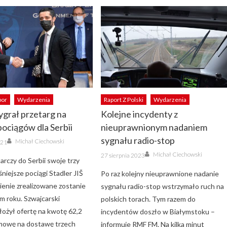
bor
Wydarzenia
Raport Z Polski
Wydarzenia
ygrał przetarg na
Kolejne incydenty z
ociągów dla Serbii
nieuprawnionym nadaniem
Author
sygnału radio-stop
Michał Ciechowski
021
Author
Posted
Michał Ciechowski
27 sierpnia 2023
on
arczy do Serbii swoje trzy
iejsze pociągi Stadler JIŠ
Po raz kolejny nieuprawnione nadanie
enie zrealizowane zostanie
sygnału radio-stop wstrzymało ruch na
m roku. Szwajcarski
polskich torach. Tym razem do
łożył ofertę na kwotę 62,2
incydentów doszło w Białymstoku –
mowę na dostawę trzech
informuje RMF FM. Na kilka minut