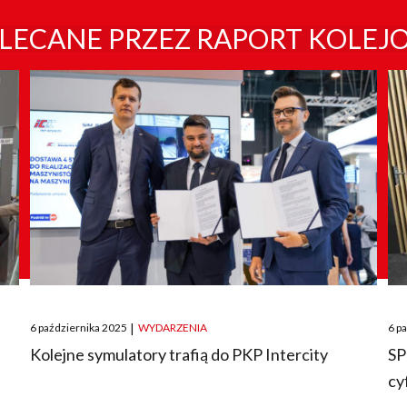
LECANE PRZEZ RAPORT KOLEJ
Posted
Pos
6 października 2025
|
WYDARZENIA
6 p
on
on
O
Kolejne symulatory trafią do PKP Intercity
SP
cy