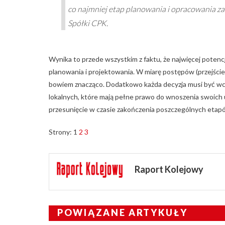
co najmniej etap planowania i opracowania z
Spółki CPK.
Wynika to przede wszystkim z faktu, że najwięcej potenc
planowania i projektowania. W miarę postępów (przejści
bowiem znacząco. Dodatkowo każda decyzja musi być wcz
lokalnych, które mają pełne prawo do wnoszenia swoich 
przesunięcie w czasie zakończenia poszczególnych etap
Strony:
1
2
3
Raport Kolejowy
POWIĄZANE ARTYKUŁY