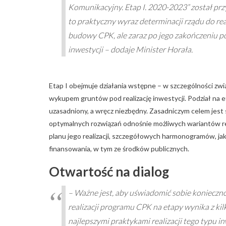
Komunikacyjny. Etap I. 2020-2023” został prz
to praktyczny wyraz determinacji rządu do re
budowy CPK, ale zaraz po jego zakończeniu p
inwestycji – dodaje Minister Horała.
Etap I obejmuje działania wstępne – w szczególności z
wykupem gruntów pod realizację inwestycji. Podział na eta
uzasadniony, a wręcz niezbędny. Zasadniczym celem jest s
optymalnych rozwiązań odnośnie możliwych wariantów real
planu jego realizacji, szczegółowych harmonogramów, ja
finansowania, w tym ze środków publicznych.
Otwartość na dialog
– Ważne jest, aby uświadomić sobie konieczn
realizacji programu CPK na etapy wynika z kil
najlepszymi praktykami realizacji tego typu 