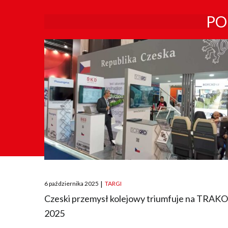
PO
Posted
6 października 2025
|
TARGI
on
Czeski przemysł kolejowy triumfuje na TRAK
2025