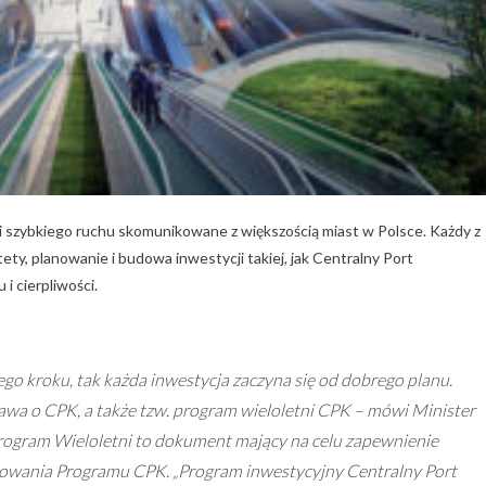
i szybkiego ruchu skomunikowane z większością miast w Polsce. Każdy z
ety, planowanie i budowa inwestycji takiej, jak Centralny Port
i cierpliwości.
ego kroku, tak każda inwestycja zaczyna się od dobrego planu.
wa o CPK, a także tzw. program wieloletni CPK – mówi Minister
rogram Wieloletni to dokument mający na celu zapewnienie
sowania Programu CPK. „Program inwestycyjny Centralny Port