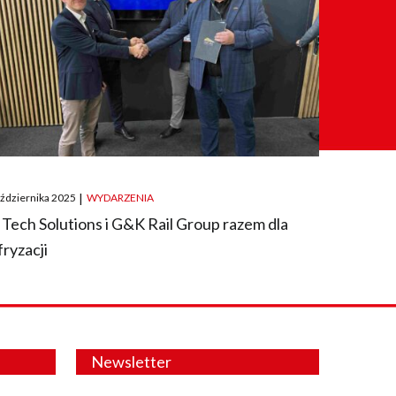
ted
aździernika 2025
|
WYDARZENIA
 Tech Solutions i G&K Rail Group razem dla
fryzacji
Newsletter