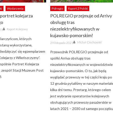
ki
Wydarzenia
Polregio
Raport Z Polski
portret kolejarza
POLREGIO przejmuje od Arrivy
go
obsługę tras
Author
niezelektryfikowanych w
Raport Kolejowy
21
kujawsko-pomorskim!
Darczyńcom, których
Author
Posted
Michał Ciechowski
29 listopada 2021
on
ostaną wykorzystane,
dwdzięczyć się egzemplarzem
Przewoźnik POLREGIO przejmuje od
olejarzy z Wileńszczyzny”.
spółki Arriva obsługę tras
pólnie Portret Kolejarza
niezelektryfikowanych w województwie
 zespół Stacji Muzeum Post
kujawsko-pomorskim. O to, jak będą
6
wyglądać przewozy w tej części kraju po
12 grudnia pytaliśmy w naszym material
kilka dni temu. Przetarg, którego celem
jest wybranie operatorów kolejowych
obsługujących przewozy pasażerskie w
latach 2021 – 2030 od samego początk