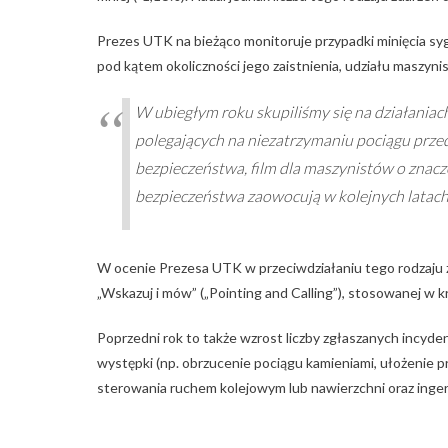
Prezes UTK na bieżąco monitoruje przypadki minięcia sygn
pod kątem okoliczności jego zaistnienia, udziału maszynis
W ubiegłym roku skupiliśmy się na działaniac
polegających na niezatrzymaniu pociągu przed
bezpieczeństwa, film dla maszynistów o znacz
bezpieczeństwa zaowocują w kolejnych latach
W ocenie Prezesa UTK w przeciwdziałaniu tego rodzaj
„Wskazuj i mów” („Pointing and Calling”), stosowanej w kr
Poprzedni rok to także wzrost liczby zgłaszanych incyde
występki (np. obrzucenie pociągu kamieniami, ułożenie p
sterowania ruchem kolejowym lub nawierzchni oraz inger