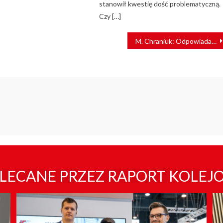
stanowił kwestię dość problematyczną.
Czy […]
M. Chraniuk: Odpowiadamy na potrzeby podróżnych
LECANE PRZEZ RAPORT KOLEJ