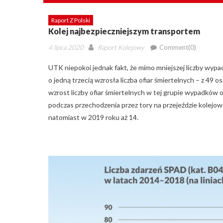
Raport Z Polski
Kolej najbezpieczniejszym transportem
Posted
Author
4 lipca 2020
Raport Kolejowy
Comment(0)
on
UTK niepokoi jednak fakt, że mimo mniejszej liczby wypa
o jedną trzecią wzrosła liczba ofiar śmiertelnych – z 49 
wzrost liczby ofiar śmiertelnych w tej grupie wypadkó
podczas przechodzenia przez tory na przejeździe kolejow
natomiast w 2019 roku aż 14.