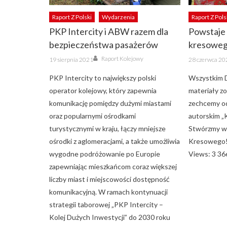
Raport Z Polski
Wydarzenia
Raport Z Pols
PKP Intercity i ABW razem dla
Powstaje 
bezpieczeństwa pasażerów
kresowe
Author
Posted
Posted
Raport Kolejowy
19 sierpnia 2021
28 czerwca 20
on
on
PKP Intercity to największy polski
Wszystkim 
operator kolejowy, który zapewnia
materiały z
komunikację pomiędzy dużymi miastami
zechcemy o
oraz popularnymi ośrodkami
autorskim „K
turystycznymi w kraju, łączy mniejsze
Stwórzmy ws
ośrodki z aglomeracjami, a także umożliwia
Kresowego!
wygodne podróżowanie po Europie
Views: 3 36
zapewniając mieszkańcom coraz większej
liczby miast i miejscowości dostępność
komunikacyjną. W ramach kontynuacji
strategii taborowej „PKP Intercity –
Kolej Dużych Inwestycji” do 2030 roku