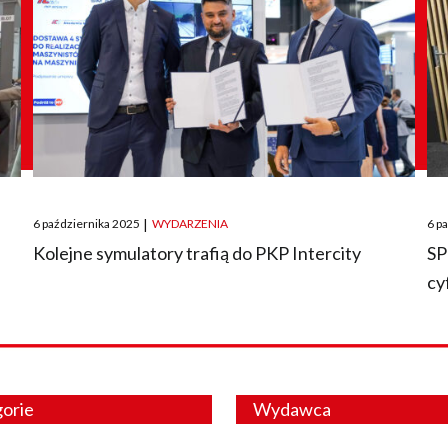
Posted
Pos
6 października 2025
|
WYDARZENIA
6 p
on
on
O
Kolejne symulatory trafią do PKP Intercity
SP
cy
orie
Wydawca