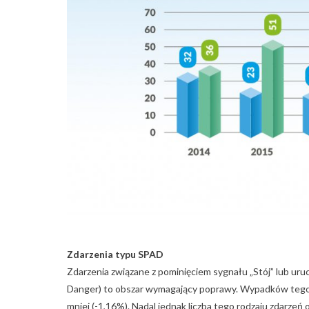
Zdarzenia typu SPAD
Zdarzenia związane z pominięciem sygnału „Stój” lub ur
Danger) to obszar wymagający poprawy. Wypadków tego 
mniej (-1,16%). Nadal jednak liczba tego rodzaju zdarzeń 