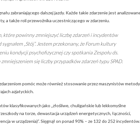
ału zabraniającego dalszej jazdy. Każde takie zdarzenie jest analizowan
ty, a także roli przewoźnika uczestniczącego w zdarzeniu.
h, które powinny zmniejszyć liczbę zdarzeń i incydentów
 sygnałem „Stój”. Jestem przekonany, że Forum kultury
eniu kondycji psychofizycznej czy spotkania Zespołu ds.
 zmniejszeniem się liczby przypadków zdarzeń typu SPAD.
u zdarzeniom pomóc może również stosowanie przez maszynistów metody
ajach azjatyckich.
ntów klasyfikowanych jako „złośliwe, chuligańskie lub lekkomyślne
rzeszkody na torze, dewastacja urządzeń energetycznych, łączności,
encja w urządzenia)”. Sięgnął on ponad 90% – ze 132 do 252 incydentów