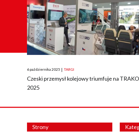
Posted
6 października 2025
|
TARGI
on
Czeski przemysł kolejowy triumfuje na TRAK
2025
Strony
Kateg