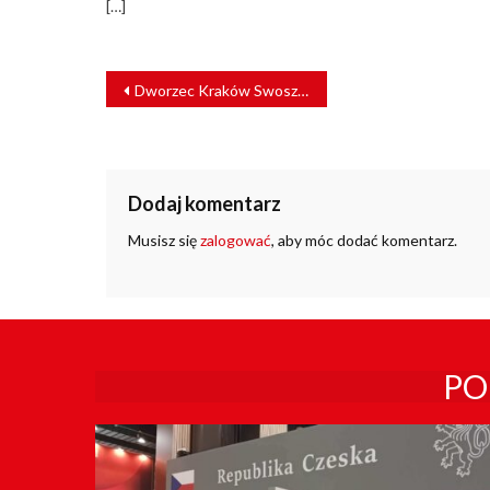
[…]
NAWIGACJA
Dworzec Kraków Swoszowice przejdzie modernizację [WIZUALIZACJE]
WPISU
Dodaj komentarz
Musisz się
zalogować
, aby móc dodać komentarz.
PO