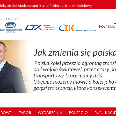
zielą się doświadczeniami z ukraińskim partnerem kolejowym
wej Bydgoszcz Fordon zakończona
zystkie Vectrony na 230 km/h
pociągi od PESA. Sześć nowoczesnych ELF-ów wyjedzie na tory w 202
y. 180 nowych pracowników drużyn pociągowych od początku roku
AROWE
TABOR
WYDARZENIA
POLREGIO
PUBLIKACJE