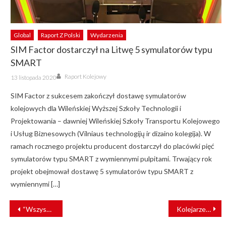
Global
Raport Z Polski
Wydarzenia
SIM Factor dostarczył na Litwę 5 symulatorów typu
SMART
Author
Posted
Raport Kolejowy
13 listopada 2020
on
SIM Factor z sukcesem zakończył dostawę symulatorów
kolejowych dla Wileńskiej Wyższej Szkoły Technologii i
Projektowania – dawniej Wileńskiej Szkoły Transportu Kolejowego
i Usług Biznesowych (Vilniaus technologijų ir dizaino kolegija). W
ramach rocznego projektu producent dostarczył do placówki pięć
symulatorów typu SMART z wymiennymi pulpitami. Trwający rok
projekt obejmował dostawę 5 symulatorów typu SMART z
wymiennymi […]
NAWIGACJA
“Wszyscy jedziemy w jednym kierunku”. Ważny apel Ukrzaliznytsii
Kolejarze UZ przygotowali plan i zatrzymali okupantów
WPISU