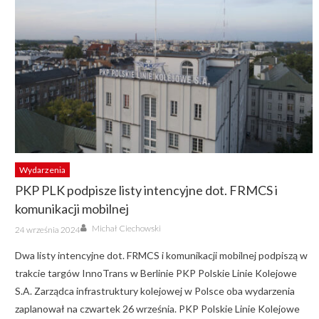
Wydarzenia
PKP PLK podpisze listy intencyjne dot. FRMCS i
komunikacji mobilnej
Author
Posted
Michał Ciechowski
24 września 2024
on
Dwa listy intencyjne dot. FRMCS i komunikacji mobilnej podpiszą w
trakcie targów InnoTrans w Berlinie PKP Polskie Linie Kolejowe
S.A. Zarządca infrastruktury kolejowej w Polsce oba wydarzenia
zaplanował na czwartek 26 września. PKP Polskie Linie Kolejowe