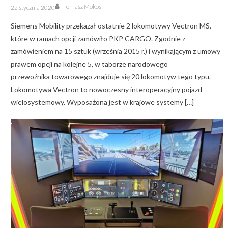
Author
Posted
Tomasz Mokos
22 stycznia 2020
on
Siemens Mobility przekazał ostatnie 2 lokomotywy Vectron MS,
które w ramach opcji zamówiło PKP CARGO. Zgodnie z
zamówieniem na 15 sztuk (września 2015 r.) i wynikającym z umowy
prawem opcji na kolejne 5, w taborze narodowego
przewoźnika towarowego znajduje się 20 lokomotyw tego typu.
Lokomotywa Vectron to nowoczesny interoperacyjny pojazd
wielosystemowy. Wyposażona jest w krajowe systemy […]