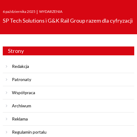
Posted
6 października 2025
|
WYDARZENIA
on
SP Tech Solutions i G&K Rail Group razem dla cyfryzacji
Strony
Redakcja
Patronaty
Współpraca
Archiwum
Reklama
Regulamin portalu