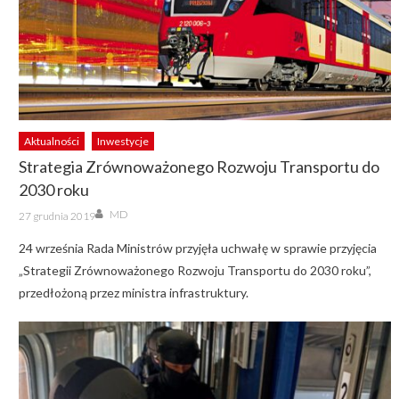
Aktualności
Inwestycje
Strategia Zrównoważonego Rozwoju Transportu do
2030 roku
Author
Posted
MD
27 grudnia 2019
on
24 września Rada Ministrów przyjęła uchwałę w sprawie przyjęcia
„Strategii Zrównoważonego Rozwoju Transportu do 2030 roku”,
przedłożoną przez ministra infrastruktury.