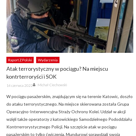
Raport Z Polski
Wydarzenia
Atak terrorystyczny w pociągu? Na miejscu
kontrterroryści i SOK
Author
Posted
Michał Ciechowski
14 czerwca 2022
on
W pociągu pasażerskim, znajdującym się na terenie Katowic, doszło
do ataku terrorystycznego. Na miejsce skierowana została Grupa
Operacyjno-Interwencyjna Straży Ochrony Kolei. Udział w akcji
wzięli także operatorzy z katowickiego Samodzielnego Pododdziału
Kontrrerrorystycznego Policji. Na szczęście atak w pociągu
pasażerskim to tylko ćwiczenia. Mundurowi sprawdzali swoją