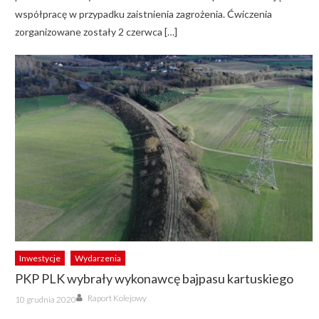
współpracę w przypadku zaistnienia zagrożenia. Ćwiczenia
zorganizowane zostały 2 czerwca […]
Inwestycje
Wydarzenia
PKP PLK wybrały wykonawcę bajpasu kartuskiego
Author
Posted
Raport Kolejowy
10 grudnia 2020
on