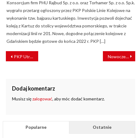
Konsorcjum firm PHU Rajbud Sp. z o.o. oraz Torhamer Sp. z o.o. Sp.k.
wygrało przetarg ogłoszony przez PKP Polskie Linie Kolejowe na
wykonanie tzw. bajpasu kartuskiego. Inwestycja pozwoli dojechać
koleją z Kartuz do stolicy województwa pomorskiego, w trakcie
modernizacji linii nr 201. Nowe, dogodne połączenie kolejowe z
Gdańskiem będzie gotowe do końca 2022 r. PKP […]
NAWIGACJA
PKP Utrzymanie stoi na mocnych fundamentach
Nowoczesne rozwiązania zapewniają podróżnym komfort
WPISU
Dodaj komentarz
Musisz się
zalogować
, aby móc dodać komentarz.
Popularne
Ostatnie