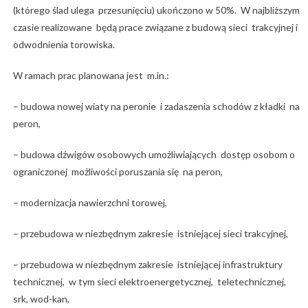
(którego ślad ulega przesunięciu) ukończono w 50%. W najbliższym
czasie realizowane będą prace związane z budową sieci trakcyjnej i
odwodnienia torowiska.
W ramach prac planowana jest m.in.:
– budowa nowej wiaty na peronie i zadaszenia schodów z kładki na
peron,
– budowa dźwigów osobowych umożliwiających dostęp osobom o
ograniczonej możliwości poruszania się na peron,
– modernizacja nawierzchni torowej,
– przebudowa w niezbędnym zakresie istniejącej sieci trakcyjnej,
– przebudowa w niezbędnym zakresie istniejącej infrastruktury
technicznej, w tym sieci elektroenergetycznej, teletechnicznej,
srk, wod-kan,