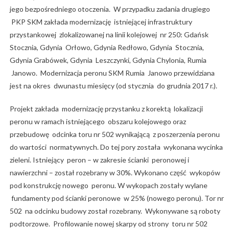
jego bezpośredniego otoczenia. W przypadku zadania drugiego
PKP SKM zakłada modernizację istniejącej infrastruktury
przystankowej zlokalizowanej na linii kolejowej nr 250: Gdańsk
Stocznia, Gdynia Orłowo, Gdynia Redłowo, Gdynia Stocznia,
Gdynia Grabówek, Gdynia Leszczynki, Gdynia Chylonia, Rumia
Janowo. Modernizacja peronu SKM Rumia Janowo przewidziana
jest na okres dwunastu miesięcy (od stycznia do grudnia 2017 r.).
Projekt zakłada modernizację przystanku z korektą lokalizacji
peronu w ramach istniejącego obszaru kolejowego oraz
przebudowę odcinka toru nr 502 wynikającą z poszerzenia peronu
do wartości normatywnych. Do tej pory została wykonana wycinka
zieleni. Istniejący peron – w zakresie ścianki peronowej i
nawierzchni – został rozebrany w 30%. Wykonano część wykopów
pod konstrukcję nowego peronu. W wykopach zostały wylane
fundamenty pod ścianki peronowe w 25% (nowego peronu). Tor nr
502 na odcinku budowy został rozebrany. Wykonywane są roboty
podtorzowe. Profilowanie nowej skarpy od strony toru nr 502