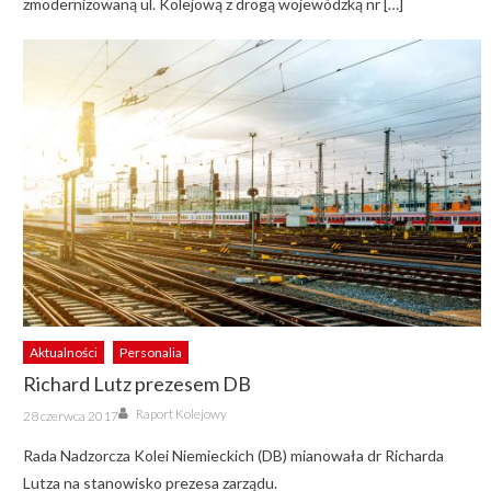
zmodernizowaną ul. Kolejową z drogą wojewódzką nr […]
Aktualności
Personalia
Richard Lutz prezesem DB
Author
Posted
Raport Kolejowy
28 czerwca 2017
on
Rada Nadzorcza Kolei Niemieckich (DB) mianowała dr Richarda
Lutza na stanowisko prezesa zarządu.