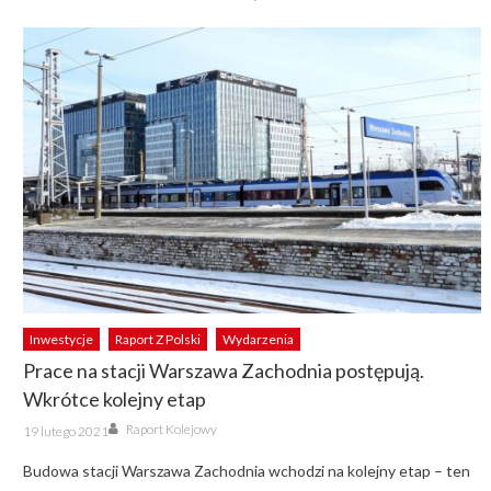
Inwestycje
Raport Z Polski
Wydarzenia
Prace na stacji Warszawa Zachodnia postępują.
Wkrótce kolejny etap
Author
Posted
Raport Kolejowy
19 lutego 2021
on
Budowa stacji Warszawa Zachodnia wchodzi na kolejny etap – ten