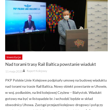
Inwestycje
Nad torami trasy Rail Baltica powstanie wiadukt
Author
Posted
Raport Kolejowy
11 maja 2020
on
PKP Polskie Linie Kolejowe podpisały umowę na budowę wiaduktu
nad torami na trasie Rail Baltica. Nowy obiekt powstanie w Uhowie,
w woj. podlaskim, na linii kolejowej Czyżew – Białystok. Wiadukt
gotowy ma być w listopadzie br. i wchodzić będzie w skład
obwodnicy Uhowa. Zastąpi przejazd kolejowo-drogowy i połączy