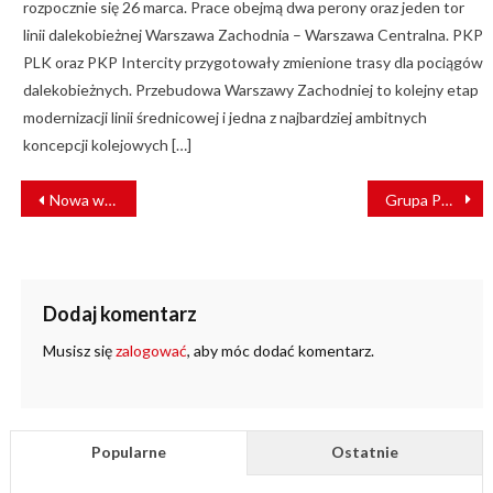
rozpocznie się 26 marca. Prace obejmą dwa perony oraz jeden tor
linii dalekobieżnej Warszawa Zachodnia – Warszawa Centralna. PKP
PLK oraz PKP Intercity przygotowały zmienione trasy dla pociągów
dalekobieżnych. Przebudowa Warszawy Zachodniej to kolejny etap
modernizacji linii średnicowej i jedna z najbardziej ambitnych
koncepcji kolejowych […]
NAWIGACJA
Nowa wystawa – W wagonie towarowym na Stacji Muzeum
Grupa PKP Cargo poprawiła wyniki finansowe
WPISU
Dodaj komentarz
Musisz się
zalogować
, aby móc dodać komentarz.
Popularne
Ostatnie