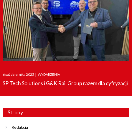
Posted
6 października 2025
|
WYDARZENIA
on
SP Tech Solutions i G&K Rail Group razem dla cyfryzacji
Strony
Redakcja