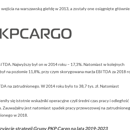
wejścia na warszawską giełdę w 2013, a zostały one osiągnięte głównie
ITDA. Najwyższy był on w 2014 roku – 17,3%. Natomiast w kolejnych
 był na poziomie 11,8%, przy czym skorygowana marża EBITDA za 2018 r
DA na zatrudnionego. W 2014 roku było to 38,7 tys. zł. Natomiast
eniły się istotnie wskaźniki operacyjne czyli średni czas pracy i odległość
u. Zauważalny jest natomiast spadek pracy przewozowej na zatrudnione
nionego w 2018.
jęcie strategii Grupy PKP Cargo na lata 2019-2023