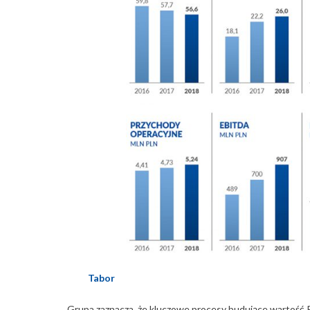
Tabor
Grupa zaznacza, że kluczowe procesy budujące wartość 