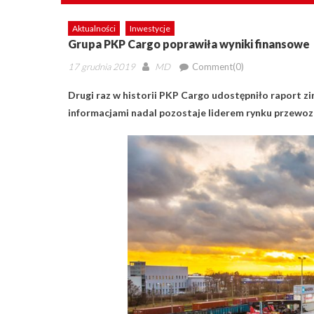
Aktualności
Inwestycje
Grupa PKP Cargo poprawiła wyniki finansowe
Posted
Author
17 grudnia 2019
MD
Comment(0)
on
Drugi raz w historii PKP Cargo udostępniło raport z
informacjami nadal pozostaje
liderem rynku przewo