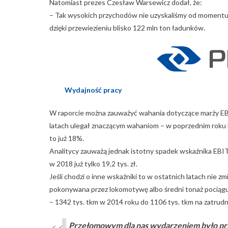
Natomiast prezes Czesław Warsewicz dodał, że:
– Tak wysokich przychodów nie uzyskaliśmy od momentu 
dzięki przewiezieniu blisko 122 mln ton ładunków.
Wydajność pracy
W raporcie można zauważyć wahania dotyczące marży EB
latach ulegał znaczącym wahaniom – w poprzednim roku
to już 18%.
Analitycy zauważą jednak istotny spadek wskaźnika EBIT
w 2018 już tylko 19,2 tys. zł.
Jeśli chodzi o inne wskaźniki to w ostatnich latach nie zmi
pokonywana przez lokomotywę albo średni tonaż pociąg
– 1342 tys. tkm w 2014 roku do 1106 tys. tkm na zatrud
Przełomowym dla nas wydarzeniem było przy