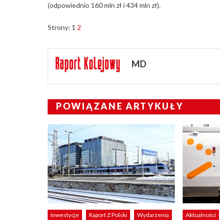
(odpowiednio 160 mln zł i 434 mln zł).
Strony:
1
2
MD
POWIĄZANE ARTYKUŁY
Inwestycje
Raport Z Polski
Wydarzenia
Aktualności