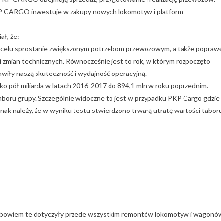
KP CARGO inwestuje w zakupy nowych lokomotyw i platform
ał, że:
 celu sprostanie zwiększonym potrzebom przewozowym, a także popraw
i zmian technicznych. Równocześnie jest to rok, w którym rozpoczęto
awiły naszą skuteczność i wydajność operacyjną.
sko pół miliarda w latach 2016-2017 do 894,1 mln w roku poprzednim.
taboru grupy. Szczególnie widoczne to jest w przypadku PKP Cargo gdzie
dnak należy, że w wyniku testu stwierdzono trwałą utratę wartości tabor
atki bowiem te dotyczyły przede wszystkim remontów lokomotyw i wagonó