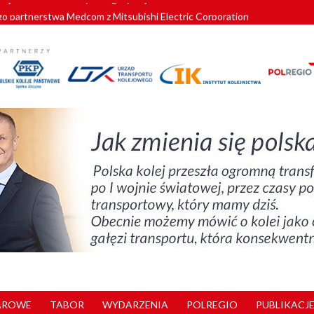
o partnerstwa Medcom z Mitsubishi Electric Corporation
tnerem „Lata na Dolnym Śląsku”. We Wrocławiu rusza weekend pełen reg
pomorskie znów szuka dostawcy nowych EZT
ach kolejowych w północnej Wielkopolsce. Łatwiejsze dojazdy do pracy i 
nuje nowe standardy kategoryzacji dworców
AROWE
TABOR
WYDARZENIA
POLREGIO
PUBLIKACJE