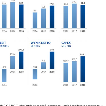
PKP CARGO obejmują sprzedaż, przygotowanie i realizację przewozów.