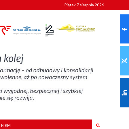
Piątek 7 sierpnia 2026
ionalnych
szkoły
 FIRM