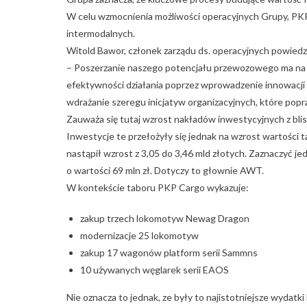
W celu wzmocnienia możliwości operacyjnych Grupy, P
intermodalnych.
Witold Bawor, członek zarządu ds. operacyjnych powiedzi
– Poszerzanie naszego potencjału przewozowego ma na
efektywności działania poprzez wprowadzenie innowacji 
wdrażanie szeregu inicjatyw organizacyjnych, które popr
Zauważa się tutaj wzrost nakładów inwestycyjnych z bli
Inwestycje te przełożyły się jednak na wzrost wartości 
nastąpił wzrost z 3,05 do 3,46 mld złotych. Zaznaczyć je
o wartości 69 mln zł. Dotyczy to głownie AWT.
W kontekście taboru PKP Cargo wykazuje:
zakup trzech lokomotyw Newag Dragon
modernizacje 25 lokomotyw
zakup 17 wagonów platform serii Sammns
10 używanych węglarek serii EAOS
Nie oznacza to jednak, ze były to najistotniejsze wyd