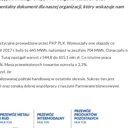
entalny dokument dla naszej organizacji, który wskazuje nam
stycyjne prowadzone przez PKP PLK. Wymuszały one objazdy co
. W 2017 r. było to 645 MWh, natomiast w zeszłym 704 MWh. Oznaczało t
. Tutaj nastąpił wzrost z 544,8 do 615,1 mln zł. Co istotne praca
2%. Masa przewiezionych towarów wzrosła o 2,3%.
ył, że:
zowanej polityki handlowej w ostatnim okresie. Sukces ten jest
raz oznaką dobrej współpracy z naszymi Partnerami biznesowymi.