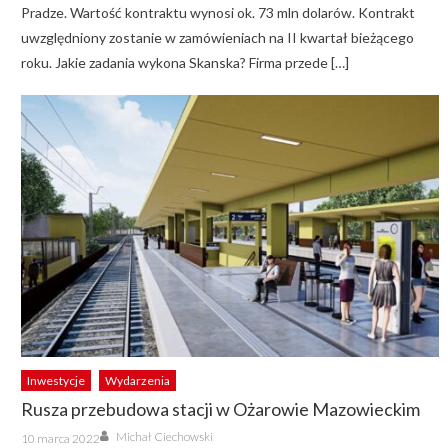
Pradze. Wartość kontraktu wynosi ok. 73 mln dolarów. Kontrakt
uwzględniony zostanie w zamówieniach na II kwartał bieżącego
roku. Jakie zadania wykona Skanska? Firma przede […]
Inwestycje
Wydarzenia
Rusza przebudowa stacji w Ożarowie Mazowieckim
Author
Posted
Michał Ciechowski
10 marca 2022
on