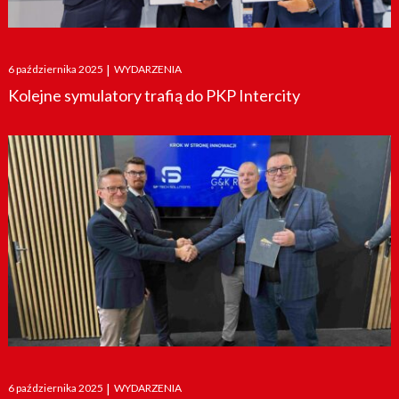
Posted
6 października 2025
|
WYDARZENIA
on
Kolejne symulatory trafią do PKP Intercity
Posted
6 października 2025
|
WYDARZENIA
on