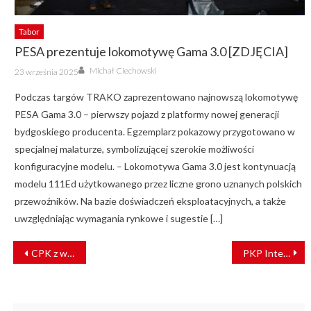
Tabor
PESA prezentuje lokomotywę Gama 3.0 [ZDJĘCIA]
Author
Posted
Michał Ciechowski
23 września 2025
on
Podczas targów TRAKO zaprezentowano najnowszą lokomotywę
PESA Gama 3.0 – pierwszy pojazd z platformy nowej generacji
bydgoskiego producenta. Egzemplarz pokazowy przygotowano w
specjalnej malaturze, symbolizującej szerokie możliwości
konfiguracyjne modelu. – Lokomotywa Gama 3.0 jest kontynuacją
modelu 111Ed użytkowanego przez liczne grono uznanych polskich
przewoźników. Na bazie doświadczeń eksploatacyjnych, a także
uwzględniając wymagania rynkowe i sugestie […]
NAWIGACJA
CPK z wnioskiem o decyzję lokalizacyjną
PKP Intercity ogłosiło przetarg na nowy system zarządzania rozkładem jazdy
WPISU