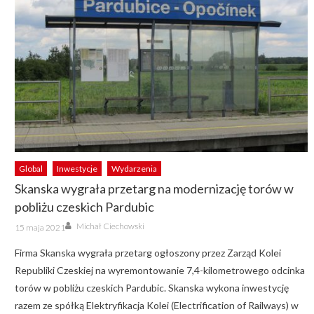
Global
Inwestycje
Wydarzenia
Skanska wygrała przetarg na modernizację torów w
pobliżu czeskich Pardubic
Author
Posted
Michał Ciechowski
15 maja 2021
on
Firma Skanska wygrała przetarg ogłoszony przez Zarząd Kolei
Republiki Czeskiej na wyremontowanie 7,4-kilometrowego odcinka
torów w pobliżu czeskich Pardubic. Skanska wykona inwestycję
razem ze spółką Elektryfikacja Kolei (Electrification of Railways) w