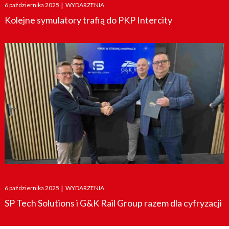
Posted
6 października 2025
|
WYDARZENIA
on
Kolejne symulatory trafią do PKP Intercity
Posted
6 października 2025
|
WYDARZENIA
on
SP Tech Solutions i G&K Rail Group razem dla cyfryzacji