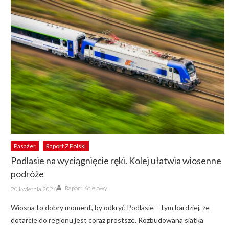
Pasażer
Raport Z Polski
Podlasie na wyciągnięcie ręki. Kolej ułatwia wiosenne
podróże
Author
Posted
Raport Kolejowy
20 kwietnia 2026
on
Wiosna to dobry moment, by odkryć Podlasie – tym bardziej, że
dotarcie do regionu jest coraz prostsze. Rozbudowana siatka