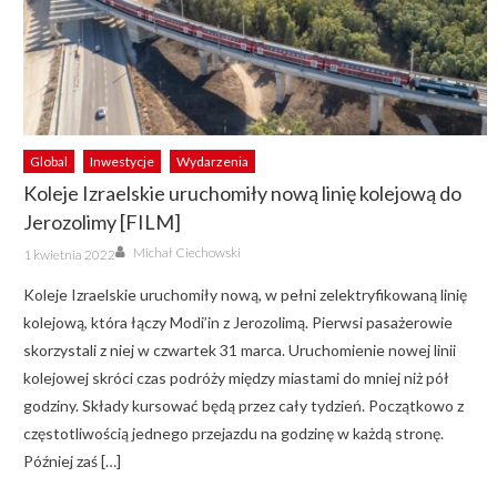
Global
Inwestycje
Wydarzenia
Koleje Izraelskie uruchomiły nową linię kolejową do
Jerozolimy [FILM]
Author
Posted
Michał Ciechowski
1 kwietnia 2022
on
Koleje Izraelskie uruchomiły nową, w pełni zelektryfikowaną linię
kolejową, która łączy Modi’in z Jerozolimą. Pierwsi pasażerowie
skorzystali z niej w czwartek 31 marca. Uruchomienie nowej linii
kolejowej skróci czas podróży między miastami do mniej niż pół
godziny. Składy kursować będą przez cały tydzień. Początkowo z
częstotliwością jednego przejazdu na godzinę w każdą stronę.
Później zaś […]