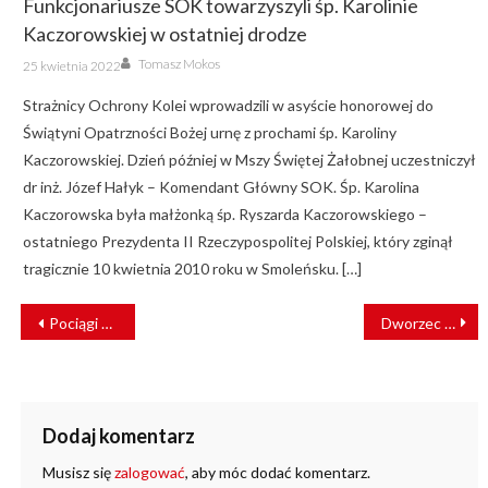
Funkcjonariusze SOK towarzyszyli śp. Karolinie
Kaczorowskiej w ostatniej drodze
Author
Posted
Tomasz Mokos
25 kwietnia 2022
on
Strażnicy Ochrony Kolei wprowadzili w asyście honorowej do
Świątyni Opatrzności Bożej urnę z prochami śp. Karoliny
Kaczorowskiej. Dzień później w Mszy Świętej Żałobnej uczestniczył
dr inż. Józef Hałyk – Komendant Główny SOK. Śp. Karolina
Kaczorowska była małżonką śp. Ryszarda Kaczorowskiego –
ostatniego Prezydenta II Rzeczypospolitej Polskiej, który zginął
tragicznie 10 kwietnia 2010 roku w Smoleńsku. […]
NAWIGACJA
Pociągi towarowe pojadą sprawniej ze Śląska do portów
Dworzec PKP w Chełmie zyska nowy blask [WIZUALIZACJE]
WPISU
Dodaj komentarz
Musisz się
zalogować
, aby móc dodać komentarz.