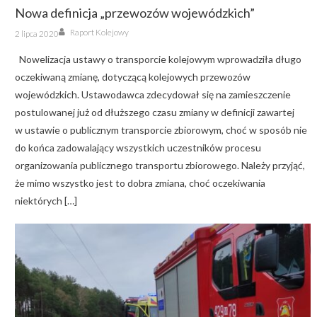
Nowa definicja „przewozów wojewódzkich”
Author
Posted
Raport Kolejowy
2 lipca 2020
on
Nowelizacja ustawy o transporcie kolejowym wprowadziła długo
oczekiwaną zmianę, dotyczącą kolejowych przewozów
wojewódzkich. Ustawodawca zdecydował się na zamieszczenie
postulowanej już od dłuższego czasu zmiany w definicji zawartej
w ustawie o publicznym transporcie zbiorowym, choć w sposób nie
do końca zadowalający wszystkich uczestników procesu
organizowania publicznego transportu zbiorowego. Należy przyjąć,
że mimo wszystko jest to dobra zmiana, choć oczekiwania
niektórych […]