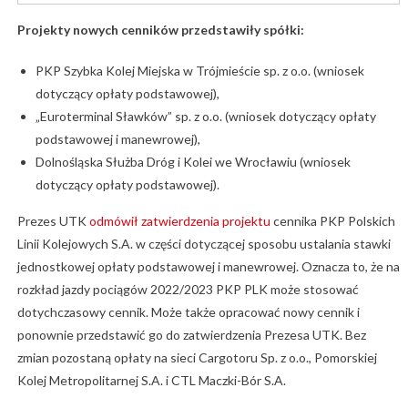
Projekty nowych cenników przedstawiły spółki:
PKP Szybka Kolej Miejska w Trójmieście sp. z o.o. (wniosek
dotyczący opłaty podstawowej),
„Euroterminal Sławków” sp. z o.o. (wniosek dotyczący opłaty
podstawowej i manewrowej),
Dolnośląska Służba Dróg i Kolei we Wrocławiu (wniosek
dotyczący opłaty podstawowej).
Prezes UTK
odmówił zatwierdzenia projektu
cennika PKP Polskich
Linii Kolejowych S.A. w części dotyczącej sposobu ustalania stawki
jednostkowej opłaty podstawowej i manewrowej. Oznacza to, że na
rozkład jazdy pociągów 2022/2023 PKP PLK może stosować
dotychczasowy cennik. Może także opracować nowy cennik i
ponownie przedstawić go do zatwierdzenia Prezesa UTK. Bez
zmian pozostaną opłaty na sieci Cargotoru Sp. z o.o., Pomorskiej
Kolej Metropolitarnej S.A. i CTL Maczki-Bór S.A.