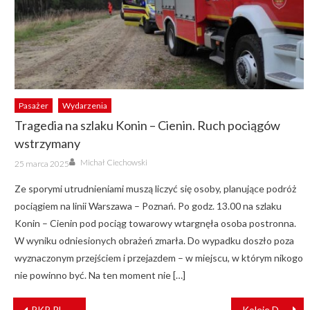
Pasażer
Wydarzenia
Tragedia na szlaku Konin – Cienin. Ruch pociągów
wstrzymany
Author
Posted
Michał Ciechowski
25 marca 2025
on
Ze sporymi utrudnieniami muszą liczyć się osoby, planujące podróż
pociągiem na linii Warszawa – Poznań. Po godz. 13.00 na szlaku
Konin – Cienin pod pociąg towarowy wtargnęła osoba postronna.
W wyniku odniesionych obrażeń zmarła. Do wypadku doszło poza
wyznaczonym przejściem i przejazdem – w miejscu, w którym nikogo
nie powinno być. Na ten moment nie […]
NAWIGACJA
PKP PLK zrewitalizują linię z Wągrowca w stronę Bydgoszczy
Koleje Dolnośląskie przedłużają ofertę dla uchodźców