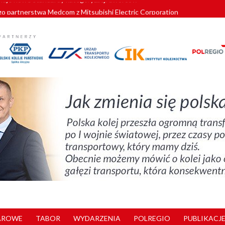
o partnerstwa Medcom z Mitsubishi Electric Corporation
tnerem „Lata na Dolnym Śląsku”. We Wrocławiu rusza weekend pełen reg
pomorskie znów szuka dostawcy nowych EZT
ach kolejowych w północnej Wielkopolsce. Łatwiejsze dojazdy do pracy i 
nuje nowe standardy kategoryzacji dworców
AROWE
TABOR
WYDARZENIA
POLREGIO
PUBLIKACJE