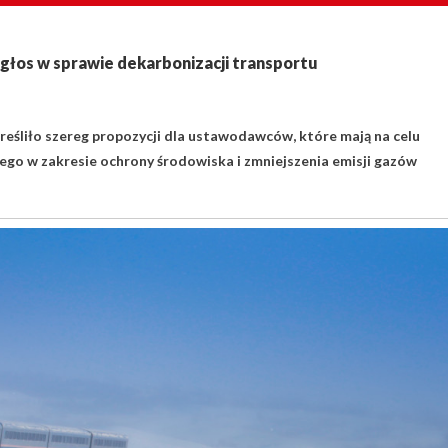
głos w sprawie dekarbonizacji transportu
eśliło szereg propozycji dla ustawodawców, które mają na celu
go w zakresie ochrony środowiska i zmniejszenia emisji gazów