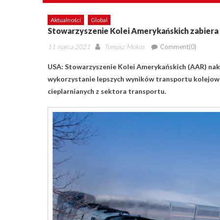
Aktualności
Global
Stowarzyszenie Kolei Amerykańskich zabiera 
Posted
Author
11 marca 2021
Tomasz Mokos
Comment(0)
on
USA: Stowarzyszenie Kolei Amerykańskich (AAR) nakr
wykorzystanie lepszych wyników transportu kolejowe
cieplarnianych z sektora transportu.