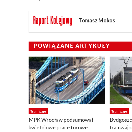
Tomasz Mokos
POWIĄZANE ARTYKUŁY
Tramwaje
Tramwaje
MPK Wrocław podsumował
Bydgoszcz
kwietniowe prace torowe
tramwajo