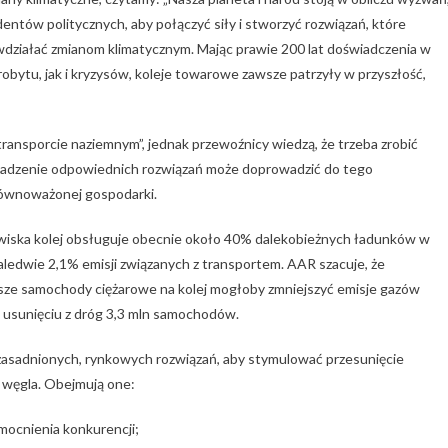
entów politycznych, aby połączyć siły i stworzyć rozwiązań, które
iwdziałać zmianom klimatycznym. Mając prawie 200 lat doświadczenia w
bytu, jak i kryzysów, koleje towarowe zawsze patrzyły w przyszłość,
ransporcie naziemnym”, jednak przewoźnicy wiedzą, że trzeba zrobić
owadzenie odpowiednich rozwiązań może doprowadzić do tego
zrównoważonej gospodarki.
wiska kolej obsługuje obecnie około 40% dalekobieżnych ładunków w
ledwie 2,1% emisji związanych z transportem. AAR szacuje, że
sze samochody ciężarowe na kolej mogłoby zmniejszyć emisje gazów
a usunięciu z dróg 3,3 mln samochodów.
sadnionych, rynkowych rozwiązań, aby stymulować przesunięcie
u węgla. Obejmują one:
zmocnienia konkurencji;