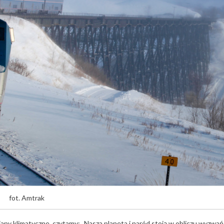
fot. Amtrak
y klimatyczne, czytamy: „Nasza planeta i naród stoją w obliczu wyzwań