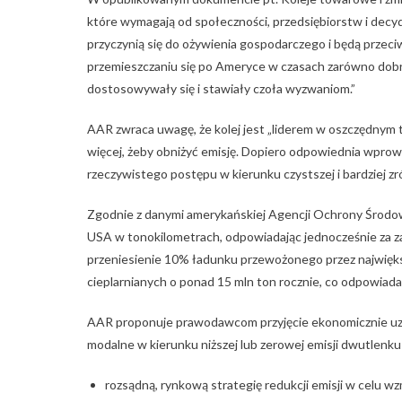
które wymagają od społeczności, przedsiębiorstw i decyd
przyczynią się do ożywienia gospodarczego i będą przec
przemieszczaniu się po Ameryce w czasach zarówno dobro
dostosowywały się i stawiały czoła wyzwaniom.”
AAR zwraca uwagę, że kolej jest „liderem w oszczędnym t
więcej, żeby obniżyć emisję. Dopiero odpowiednia wpr
rzeczywistego postępu w kierunku czystszej i bardziej 
Zgodnie z danymi amerykańskiej Agencji Ochrony Środo
USA w tonokilometrach, odpowiadając jednocześnie za za
przeniesienie 10% ładunku przewożonego przez najwięk
cieplarnianych o ponad 15 mln ton rocznie, co odpowiad
AAR proponuje prawodawcom przyjęcie ekonomicznie uza
modalne w kierunku niższej lub zerowej emisji dwutlenk
rozsądną, rynkową strategię redukcji emisji w celu w