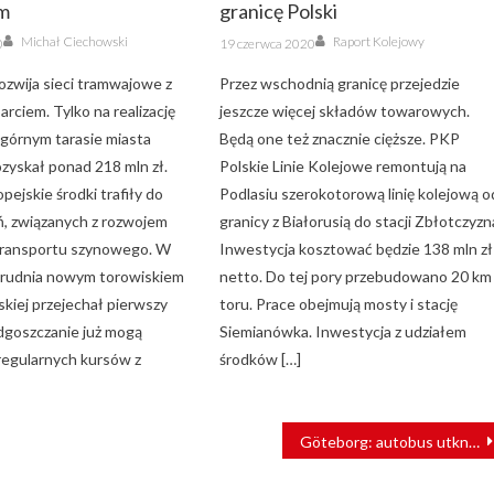
m
granicę Polski
Author
Author
Posted
Michał Ciechowski
Raport Kolejowy
0
19 czerwca 2020
on
ozwija sieci tramwajowe z
Przez wschodnią granicę przejedzie
rciem. Tylko na realizację
jeszcze więcej składów towarowych.
 górnym tarasie miasta
Będą one też znacznie cięższe. PKP
zyskał ponad 218 mln zł.
Polskie Linie Kolejowe remontują na
pejskie środki trafiły do
Podlasiu szerokotorową linię kolejową o
ń, związanych z rozwojem
granicy z Białorusią do stacji Zbłotczyzn
transportu szynowego. W
Inwestycja kosztować będzie 138 mln zł
 grudnia nowym torowiskiem
netto. Do tej pory przebudowano 20 km
skiej przejechał pierwszy
toru. Prace obejmują mosty i stację
dgoszczanie już mogą
Siemianówka. Inwestycja z udziałem
 regularnych kursów z
środków […]
Göteborg: autobus utknął na torach. Zmiażdżył go pociąg [FILM]