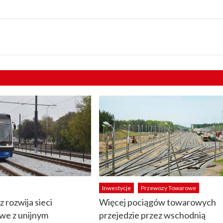
Inwestycje
Przewozy Towarowe
 rozwija sieci
Więcej pociągów towarowych
we z unijnym
przejedzie przez wschodnią