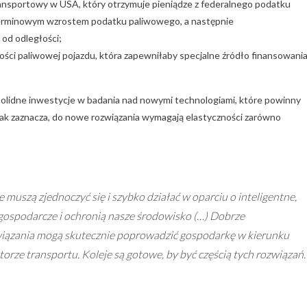
ansportowy w USA, który otrzymuje pieniądze z federalnego podatku
oterminowym wzrostem podatku paliwowego, a następnie
od odległości;
ści paliwowej pojazdu, która zapewniłaby specjalne źródło finansowani
olidne inwestycje w badania nad nowymi technologiami, które powinny
k zaznacza, do nowe rozwiązania wymagają elastyczności zarówno
 muszą zjednoczyć się i szybko działać w oparciu o inteligentne,
 gospodarcze i ochronią nasze środowisko (…) Dobrze
iązania mogą skutecznie poprowadzić gospodarkę w kierunku
torze transportu. Koleje są gotowe, by być częścią tych rozwiązań.