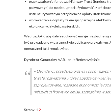
przekształcenie funduszu Highway Trust (fundusz tr
paliwowego) do modelu „płaci użytkownik”, z krótk
ustrukturyzowanym przejściem na opłaty uzależnione 
wprowadzenie dopłaty za emisję opartej na efektywno
ekologicznych kolei pasażerskich.
Według AAR, aby dalej redukować emisje niezbędne są s
być prowadzone w partnerstwie publiczno-prywatnym. Ja
operacyjnej, jak i regulacyjnej.
Dyrektor Generalny
AAR, Ian Jefferies wyjaśnia:
– Decydenci, przedsiębiorstwa i osoby fizyczne
trwałe rozwiązania, które napędzą ożywienie
zaprojektowane, rozsądne ekonomicznie rozw
niższych całkowitych emisji, szczególnie w sek
Strony:
1
2