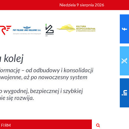
Niedziela 9 sierpnia 2026
ionalnych
szkoły
 FIRM