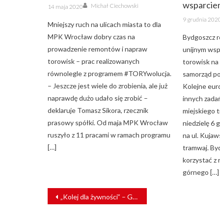
Author
wsparcie
Posted
Michał Ciechowski
14 maja 2020
on
Posted
9 grudnia 202
on
Mniejszy ruch na ulicach miasta to dla
MPK Wrocław dobry czas na
Bydgoszcz r
prowadzenie remontów i napraw
unijnym wspa
torowisk – prac realizowanych
torowisk na
równolegle z programem #TORYwolucja.
samorząd po
– Jeszcze jest wiele do zrobienia, ale już
Kolejne euro
naprawdę dużo udało się zrobić –
innych zada
deklaruje Tomasz Sikora, rzecznik
miejskiego 
prasowy spółki. Od maja MPK Wrocław
niedzielę 6
ruszyło z 11 pracami w ramach programu
na ul. Kujaw
[…]
tramwaj. By
korzystać z
górnego […]
NAWIGACJA
„Kolej dla żywności” – Grupa PKP wspiera eksport polskich produktów rolno-spożywczych
WPISU